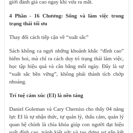
giới đánh giá cao ngay khi vừa ra mắt.
4 Phần - 16 Chương: Sống và làm việc trong
trạng thái tối ưu
Thay đổi cách tiếp cận về “xuất sắc”
Sách không ca ngợi những khoảnh khắc “đỉnh cao”
hiếm hoi, mà chỉ ra cách duy trì trạng thái làm việc,
học tập hiệu quả và cân bằng mỗi ngày. Đây là sự
“xuất sắc bền vững”, không phải thành tích chớp
nhoáng.
Trí tuệ cảm xúc (EI) là nền tảng
Daniel Goleman và Cary Cherniss cho thấy 04 năng
lực EI là tự nhận thức, tự quản lý, thấu cảm, quản lý
quan hệ chính là chìa khóa giúp con người đạt hiệu
suất đỉnh cao, tránh kiệt sức và tạo dựng sự gắn kết