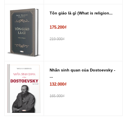
Tôn giáo là gì (What is religion...
175.200₫
219.000₫
Nhân sinh quan của Dostoevsky -
...
132.000₫
165.000₫