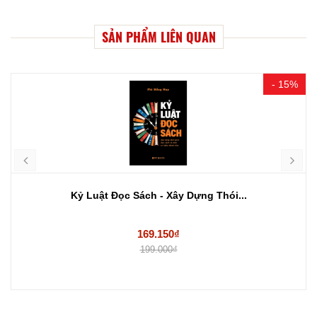
SẢN PHẨM LIÊN QUAN
- 15%
Kỷ Luật Đọc Sách - Xây Dựng Thói...
169.150₫
199.000₫