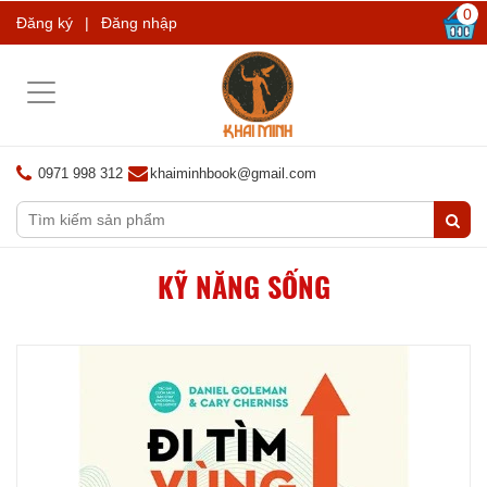
0
Đăng ký
|
Đăng nhập
Toggle
navigation
0971 998 312
khaiminhbook@gmail.com
KỸ NĂNG SỐNG