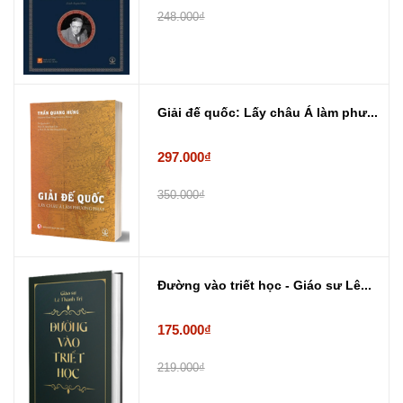
248.000₫
Giải đế quốc: Lấy châu Á làm phư...
297.000₫
350.000₫
Đường vào triết học - Giáo sư Lê...
175.000₫
219.000₫