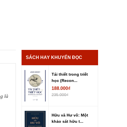
SÁCH HAY KHUYẾN ĐỌC
Tái thiết trong triết
học (Recon...
188.000₫
235.000₫
g là
Hữu và Hư vô: Một
khảo sát hữu t...