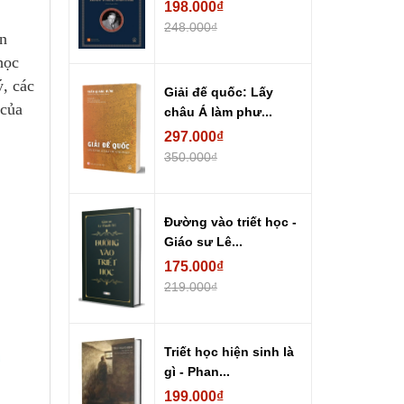
198.000₫
248.000₫
en
học
ý, các
Giải đế quốc: Lấy
 của
châu Á làm phư...
297.000₫
350.000₫
Đường vào triết học -
Giáo sư Lê...
175.000₫
219.000₫
Triết học hiện sinh là
gì - Phan...
199.000₫