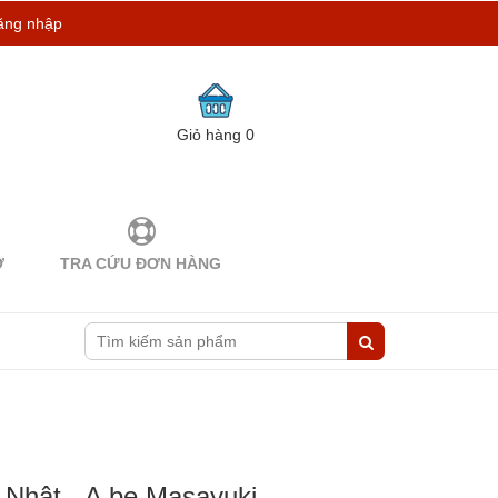
ăng nhập
Giỏ hàng
0
Ợ
TRA CỨU ĐƠN HÀNG
 Nhật - A be Masayuki