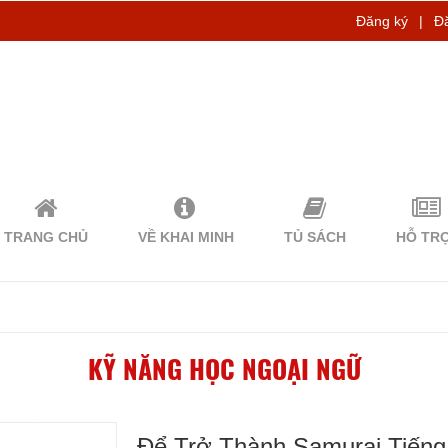
Đăng ký
|
Đ
TRANG CHỦ
VỀ KHAI MINH
TỦ SÁCH
HỖ TR
KỸ NĂNG HỌC NGOẠI NGỮ
Để Trở Thành Samurai Tiếng