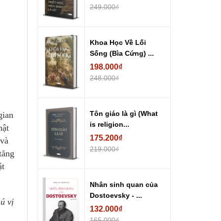
249.000₫
Khoa Học Về Lối
Sống (Bìa Cứng) ...
198.000₫
248.000₫
Tôn giáo là gì (What
gian
is religion...
hật
175.200₫
 và
219.000₫
tăng
ật
Nhân sinh quan của
Dostoevsky - ...
ú vị
132.000₫
165.000₫