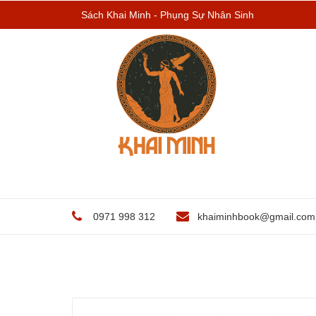
Sách Khai Minh - Phụng Sự Nhân Sinh
0971 998 312
khaiminhbook@gmail.com