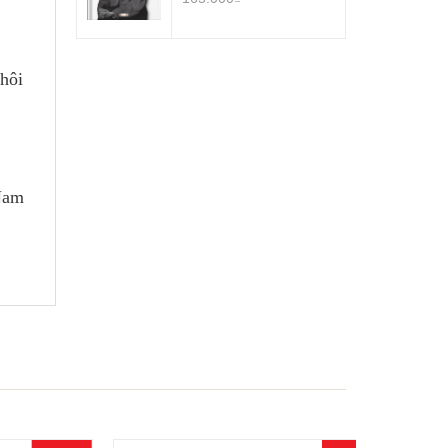
thôi
 Nam