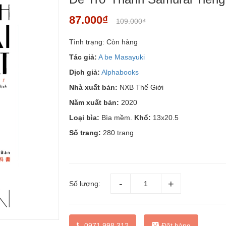
87.000₫
109.000₫
Tình trạng:
Còn hàng
Tác giả:
A be Masayuki
Dịch giả:
Alphabooks
Nhà xuất bản:
NXB Thế Giới
Năm xuất bản:
2020
Loại bìa:
Bìa mềm.
Khổ:
13x20.5
Số trang:
280 trang
Số lượng:
Đặt hàng
0971 998 312