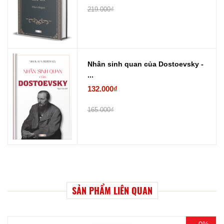
219.000₫
Nhân sinh quan của Dostoevsky -
...
132.000₫
165.000₫
SẢN PHẨM LIÊN QUAN
- 0%