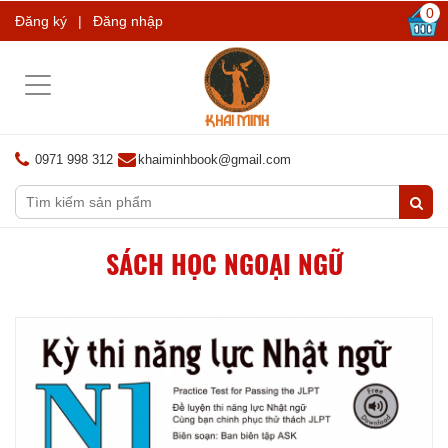
0
Đăng ký
|
Đăng nhập
Toggle
navigation
0971 998 312
khaiminhbook@gmail.com
SÁCH HỌC NGOẠI NGỮ