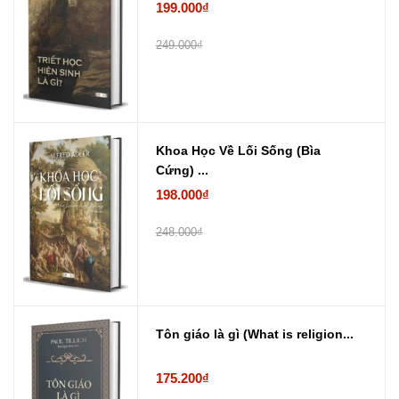
199.000₫
249.000₫
Khoa Học Về Lối Sống (Bìa
Cứng) ...
198.000₫
248.000₫
Tôn giáo là gì (What is religion...
175.200₫