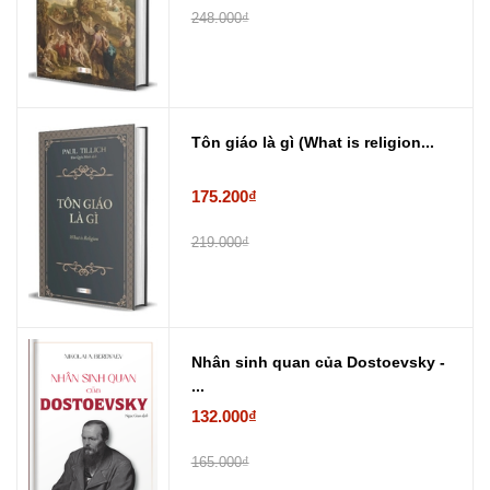
248.000₫
Tôn giáo là gì (What is religion...
175.200₫
219.000₫
Nhân sinh quan của Dostoevsky -
...
132.000₫
165.000₫