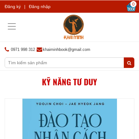
0
Đăng ký
|
Đăng nhập
Toggle
navigation
0971 998 312
khaiminhbook@gmail.com
KỸ NĂNG TƯ DUY