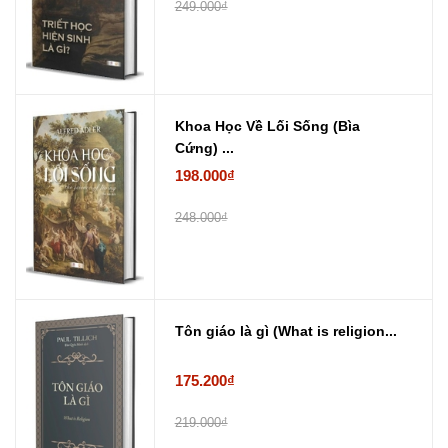
249.000₫
Khoa Học Về Lối Sống (Bìa
Cứng) ...
198.000₫
248.000₫
Tôn giáo là gì (What is religion...
175.200₫
219.000₫