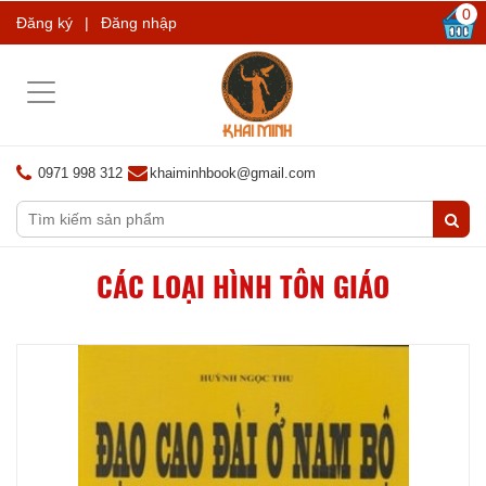
0
Đăng ký
|
Đăng nhập
Toggle
navigation
0971 998 312
khaiminhbook@gmail.com
CÁC LOẠI HÌNH TÔN GIÁO