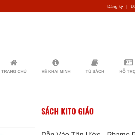
Đăng ký
|
Đ
TRANG CHỦ
VỀ KHAI MINH
TỦ SÁCH
HỖ TR
SÁCH KITO GIÁO
Dẫn Vào Tân Ước - Phame 