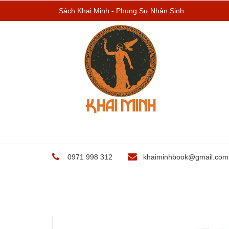
Sách Khai Minh - Phụng Sự Nhân Sinh
0971 998 312
khaiminhbook@gmail.com