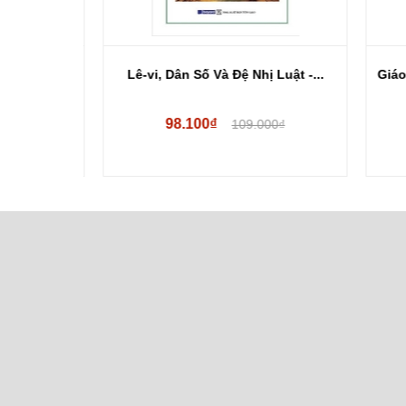
hristian
Lê-vi, Dân Số Và Đệ Nhị Luật -...
Giáo 
98.100₫
109.000₫