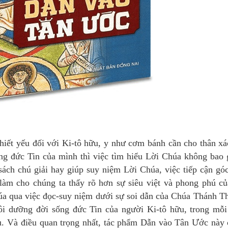
hiết yếu đối với Ki-tô hữu, y như cơm bánh cần cho thân x
ng đức Tin của mình thì việc tìm hiểu Lời Chúa không bao 
sách chú giải hay giúp suy niệm Lời Chúa, việc tiếp cận gó
àm cho chúng ta thấy rõ hơn sự siêu việt và phong phú củ
a qua việc đọc-suy niệm dưới sự soi dẫn của Chúa Thánh T
ôi dưỡng đời sống đức Tin của người Ki-tô hữu, trong mỗi
u. Và điều quan trọng nhất, tác phẩm Dẫn vào Tân Ước này 