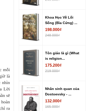
Khoa Học Về Lối
Sống (Bìa Cứng) ...
198.000₫
248.000₫
Tôn giáo là gì (What
is religion...
175.200₫
ác mỗi
219.000₫
giờ là
c nhìn
a Lời
Nhân sinh quan của
Dostoevsky - ...
hần sẽ
132.000₫
 hoàn
165.000₫
chỉ ra