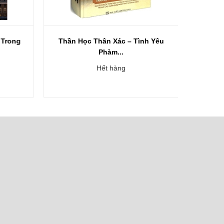
Trong
Thần Học Thân Xác – Tình Yêu
Dẫn Vào
Phàm...
Hết hàng