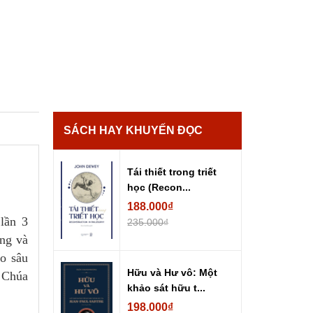
SÁCH HAY KHUYẾN ĐỌC
Tái thiết trong triết
học (Recon...
188.000₫
lần 3
235.000₫
ếng và
o sâu
Hữu và Hư vô: Một
 Chúa
khảo sát hữu t...
198.000₫