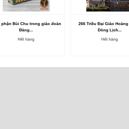
phận Bùi Chu trong giáo đoàn
266 Triều Đại Giáo Hoàng 
Đàng...
Dòng Lịch...
Hết hàng
Hết hàng