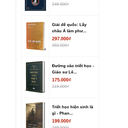
248.000₫
Giải đế quốc: Lấy
châu Á làm phư...
297.000₫
350.000₫
Đường vào triết học -
Giáo sư Lê...
175.000₫
219.000₫
Triết học hiện sinh là
gì - Phan...
199.000₫
249.000₫