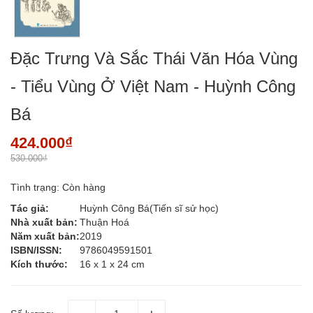
Đặc Trưng Và Sắc Thái Văn Hóa Vùng
- Tiểu Vùng Ở Việt Nam - Huỳnh Công
Bá
424.000₫
530.000₫
Tình trạng:
Còn hàng
Tác giả:
Huỳnh Công Bá(Tiến sĩ sử học)
Nhà xuất bản:
Thuận Hoá
Năm xuất bản:
2019
ISBN/ISSN:
9786049591501
Kích thước:
16 x 1 x 24 cm