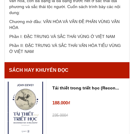
văn hóa, còn đa dạng là đa dạng trước hết ở sắc thái địa
phương và sắc thái tộc người. Cuốn sách trình bày các nội
dung:
Chương mở đầu: VĂN HÓA VÀ VẤN ĐỀ PHÂN VÙNG VĂN
HÓA
Phần I: ĐẶC TRƯNG VÀ SẮC THÁI VÙNG Ở VIỆT NAM
Phần II: ĐẶC TRƯNG VÀ SẮC THÁI VĂN HÓA TIỂU VÙNG
Ở VIỆT NAM
SÁCH HAY KHUYẾN ĐỌC
Tái thiết trong triết học (Recon...
188.000₫
235.000₫