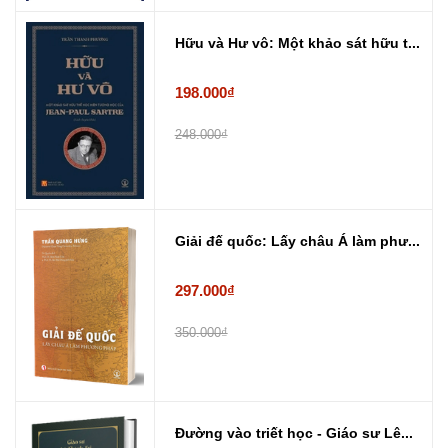
Hữu và Hư vô: Một khảo sát hữu t...
198.000₫
248.000₫
Giải đế quốc: Lấy châu Á làm phư...
297.000₫
350.000₫
Đường vào triết học - Giáo sư Lê...