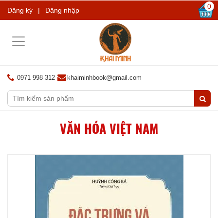
0
Đăng ký
|
Đăng nhập
Toggle
navigation
0971 998 312
khaiminhbook@gmail.com
VĂN HÓA VIỆT NAM