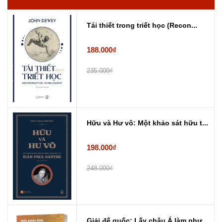
Tái thiết trong triết học (Recon...
188.000₫
235.000₫
Hữu và Hư vô: Một khảo sát hữu t...
198.000₫
248.000₫
Giải đế quốc: Lấy châu Á làm phư...