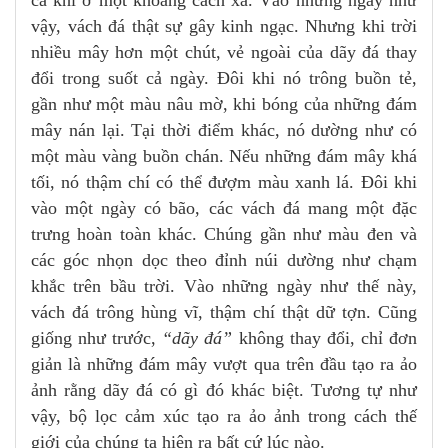
vậy, vách đá thật sự gây kinh ngạc. Nhưng khi trời
nhiều mây hơn một chút, vẻ ngoài của dãy đá thay
đổi trong suốt cả ngày. Đôi khi nó trông buồn tẻ,
gần như một màu nâu mờ, khi bóng của những đám
mây nán lại. Tại thời điểm khác, nó dường như có
một màu vàng buồn chán. Nếu những đám mây khá
tối, nó thậm chí có thể đượm màu xanh lá. Đôi khi
vào một ngày có bão, các vách đá mang một đặc
trưng hoàn toàn khác. Chúng gần như màu đen và
các góc nhọn dọc theo đỉnh núi dường như chạm
khắc trên bầu trời. Vào những ngày như thế này,
vách đá trông hùng vĩ, thậm chí thật dữ tợn. Cũng
giống như trước,
“dãy đá”
không thay đổi, chỉ đơn
giản là những đám mây vượt qua trên đầu tạo ra ảo
ảnh rằng dãy đá có gì đó khác biệt. Tương tự như
vậy, bộ lọc cảm xúc tạo ra ảo ảnh trong cách thế
giới của chúng ta hiện ra bất cứ lúc nào.