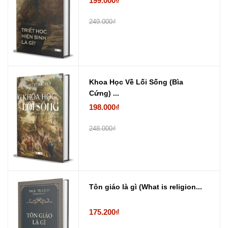
199.000₫
249.000₫
Khoa Học Về Lối Sống (Bìa
Cứng) ...
198.000₫
248.000₫
Tôn giáo là gì (What is religion...
175.200₫