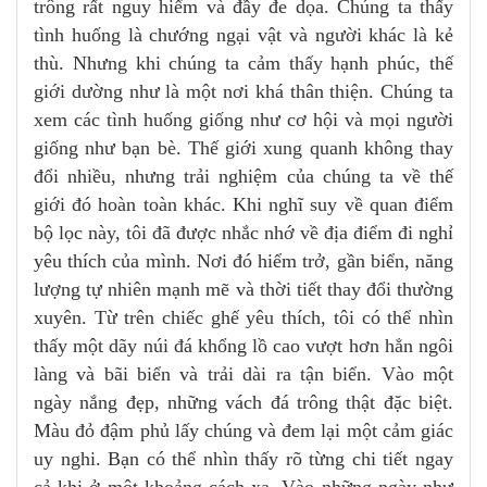
trông rất nguy hiểm và đầy đe dọa. Chúng ta thấy
tình huống là chướng ngại vật và người khác là kẻ
thù. Nhưng khi chúng ta cảm thấy hạnh phúc, thế
giới dường như là một nơi khá thân thiện. Chúng ta
xem các tình huống giống như cơ hội và mọi người
giống như bạn bè. Thế giới xung quanh không thay
đổi nhiều, nhưng trải nghiệm của chúng ta về thế
giới đó hoàn toàn khác. Khi nghĩ suy về quan điểm
bộ lọc này, tôi đã được nhắc nhớ về địa điểm đi nghỉ
yêu thích của mình. Nơi đó hiểm trở, gần biển, năng
lượng tự nhiên mạnh mẽ và thời tiết thay đổi thường
xuyên. Từ trên chiếc ghế yêu thích, tôi có thể nhìn
thấy một dãy núi đá khổng lồ cao vượt hơn hẳn ngôi
làng và bãi biển và trải dài ra tận biển. Vào một
ngày nắng đẹp, những vách đá trông thật đặc biệt.
Màu đỏ đậm phủ lấy chúng và đem lại một cảm giác
uy nghi. Bạn có thể nhìn thấy rõ từng chi tiết ngay
cả khi ở một khoảng cách xa. Vào những ngày như