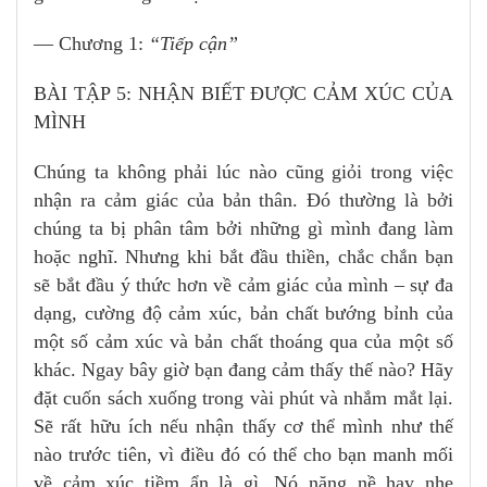
— Chương 1:
“Tiếp cận”
BÀI TẬP 5: NHẬN BIẾT ĐƯỢC CẢM XÚC CỦA
MÌNH
Chúng ta không phải lúc nào cũng giỏi trong việc
nhận ra cảm giác của bản thân. Đó thường là bởi
chúng ta bị phân tâm bởi những gì mình đang làm
hoặc nghĩ. Nhưng khi bắt đầu thiền, chắc chắn bạn
sẽ bắt đầu ý thức hơn về cảm giác của mình – sự đa
dạng, cường độ cảm xúc, bản chất bướng bỉnh của
một số cảm xúc và bản chất thoáng qua của một số
khác. Ngay bây giờ bạn đang cảm thấy thế nào? Hãy
đặt cuốn sách xuống trong vài phút và nhắm mắt lại.
Sẽ rất hữu ích nếu nhận thấy cơ thể mình như thế
nào trước tiên, vì điều đó có thể cho bạn manh mối
về cảm xúc tiềm ẩn là gì. Nó nặng nề hay nhẹ