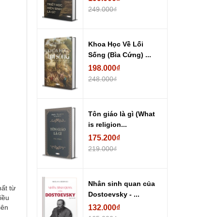
249.000₫
Khoa Học Về Lối
Sống (Bìa Cứng) ...
198.000₫
248.000₫
Tôn giáo là gì (What
is religion...
175.200₫
219.000₫
Nhân sinh quan của
ất từ
Dostoevsky - ...
iều
iên
132.000₫