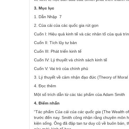
3. Mục lục
1. Dẫn Nhập 7
2. Của cải của các quốc gia rút gọn
Cuốn I: Hiệu quả kinh tế và các nhân tố của quá trì
Cuốn II: Tích lũy tư bản
Cuốn III: Phát triển kinh tế
Cuốn IV: Lý thuyết và chính sách kinh tế
Cuốn V: Vai trò của chính phủ
3. Lý thuyết về cảm nhận đạo đức (Theory of Moral
4. Đọc thêm
Một số trích dẫn từ các tác phẩm của Adam Smith
4
. Điểm nhấn
“Tác phẩm
Của cải của các quốc gia
(The Wealth of
trước đến nay. Smith công nhận rằng chuyên môn hoá
kiện sống. Ông đã đập tan tư duy cũ về buôn bán, t
cứu mới: kinh tế học.