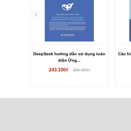
c Chiến...
DeepSeek hướng dẫn sử dụng toàn
Các hi
diện Ứng...
243.100₫
00₫
286.000₫