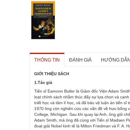
THÔNG TIN
ĐÁNH GIÁ
HƯỚNG DẪ
GIỚI THIỆU SÁCH
1.Tác giả
Tiến sĩ Eamonn Butler là Giám đốc Viện Adam Smith
loạt chính sách nhằm thúc đẩy sự lựa chọn và cạnh 
triết học và tâm lí học, và đã bảo vệ luận án tiến 
1970 ông còn nghiên cứu các vấn đề về hưu bổng và
College, Michigan. Sau khi quay lại Anh, ông giữ châ
Adam Smith, mà ông đã cùng với Tiến sĩ Madsen Piri
đoạt giải Nobel kinh tế là Milton Friedman và F. A.