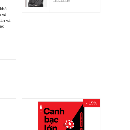
165.000₫
 khó
h và
cận và
tác
- 15%