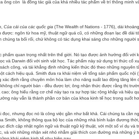
ra ông còn là đồng tác giả của khá nhiều tác phẩm về trí thông minh v
h,
Của cải của các quốc gia
(The Wealth of Nations - 1776), dài khoản
u được: ngôn từ hoa mỹ, thuật ngữ quá cũ, có những đoạn lạc đề dài tớ
làm chúng ta bối rối, chứ không có tác dụng khai sáng cho những người 
c phẩm quan trọng nhất trên thế giới. Nó tạo được ảnh hưởng đối với k
ọc và Darwin đối với sinh vật học. Tác phẩm này sử dụng tri thức cổ x
sách công, và tái khẳng định những kiến thức đó theo những nguyên t
ột cách hiệu quả. Smith đưa ra khái niệm về tổng sản phẩm quốc nội 
ng xác định rằng chuyên môn hóa làm cho năng suất lao động tăng lên
 không chỉ người bán - đều được lợi; ông nhận thức được rằng thị trườ
 cao; ông hiểu rằng cơ chế này tạo ra sự hợp tác rộng khắp và hiệu q
ưởng này vẫn là thành phần cơ bản của khoa kinh tế học trong suốt hơ
i đọc, nhưng đọc nó là công việc gần như bất khả. Cái chúng ta cần n
ủa Smith, không thông qua bộ lọc của những nhà bình luận đương thời
 đích cập nhật ngôn ngữ và thuật ngữ kỹ thuật, với một số ví dụ và t
c, và với những nhận xét nhỏ nhẳm giải thích con đường mà những ý 
hững khái niệm kinh tế như hiện nay.