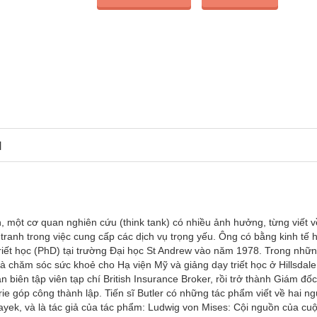
N
, một cơ quan nghiên cứu (think tank) có nhiều ảnh hưởng, từng viết 
tranh trong việc cung cấp các dịch vụ trọng yếu. Ông có bằng kinh tế 
sĩ triết học (PhD) tại trường Đại học St Andrew vào năm 1978. Trong nh
 chăm sóc sức khoẻ cho Hạ viện Mỹ và giảng dạy triết học ở Hillsdale
n biên tập viên tạp chí British Insurance Broker, rồi trở thành Giám đố
e góp công thành lập. Tiến sĩ Butler có những tác phẩm viết về hai ng
 Hayek, và là tác giả của tác phẩm: Ludwig von Mises: Cội nguồn của cu