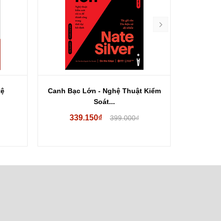
tệ
Canh Bạc Lớn - Nghệ Thuật Kiểm
Hoảng L
Soát...
339.150₫
19
399.000₫