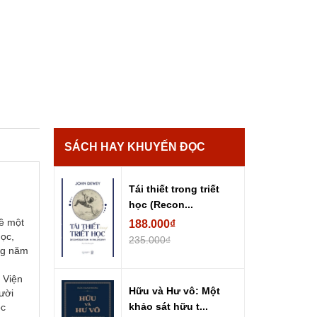
SÁCH HAY KHUYẾN ĐỌC
Tái thiết trong triết
học (Recon...
về một
188.000₫
học,
235.000₫
ững năm
c Viện
Hữu và Hư vô: Một
ười
khảo sát hữu t...
ộc