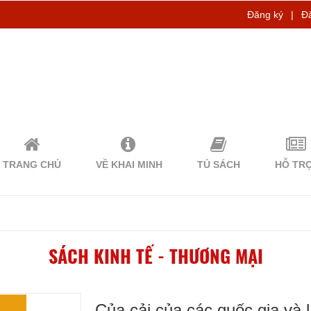
Đăng ký
|
Đ
TRANG CHỦ
VỀ KHAI MINH
TỦ SÁCH
HỖ TR
SÁCH KINH TẾ - THƯƠNG MẠI
Của cải của các quốc gia và 