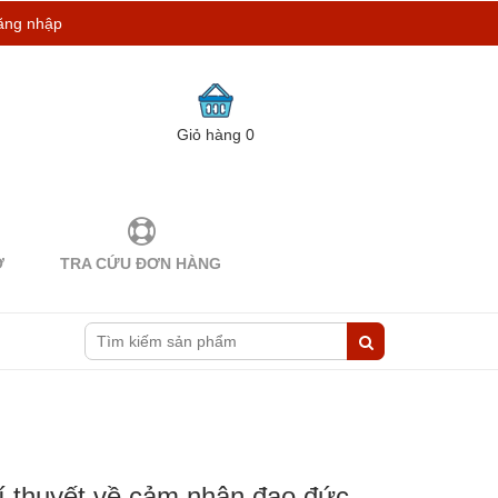
ăng nhập
Giỏ hàng
0
Ợ
TRA CỨU ĐƠN HÀNG
lí thuyết về cảm nhận đạo đức