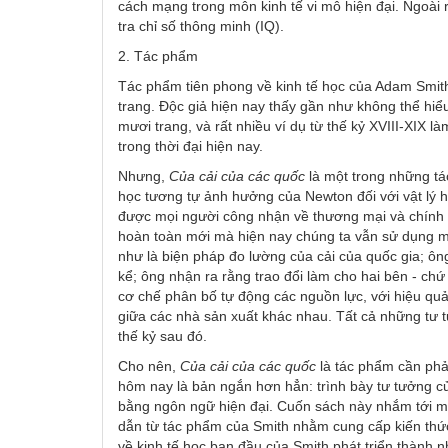
cách mạng trong môn kinh tế vi mô hiện đại. Ngoài 
tra chỉ số thông minh (IQ).
2. Tác phẩm
Tác phẩm tiên phong về kinh tế học của Adam Smit
trang. Độc giả hiện nay thấy gần như không thể hiể
mươi trang, và rất nhiều ví dụ từ thế kỷ XVIII-XIX 
trong thời đại hiện nay.
Nhưng,
Của cải của các quốc
là một trong những tá
học tương tự ảnh hưởng của Newton đối với vật lý h
được mọi người công nhận về thương mại và chính 
hoàn toàn mới mà hiện nay chúng ta vẫn sử dụng m
như là biện pháp đo lường của cải của quốc gia; ô
kể; ông nhận ra rằng trao đổi làm cho hai bên - chứ
cơ chế phân bố tự động các nguồn lực, với hiệu quả
giữa các nhà sản xuất khác nhau. Tất cả những tư t
thế kỷ sau đó.
Cho nên,
Của cải của các quốc
là tác phẩm cần phả
hôm nay là bản ngắn hơn hẳn: trình bày tư tưởng c
bằng ngôn ngữ hiện đại. Cuốn sách này nhắm tới mục
dẫn từ tác phẩm của Smith nhằm cung cấp kiến thứ
về kinh tế học ban đầu của Smith phát triển thành n