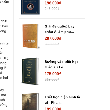
à kiểm
198.000₫
248.000₫
g 950
i bảy
Giải đế quốc: Lấy
sống
châu Á làm phư...
297.000₫
inh tế
350.000₫
ưa,
ắc
(GDP),
Đường vào triết học -
 đáng
Giáo sư Lê...
ng là
uả
175.000₫
n hai
219.000₫
gày
, mà
Triết học hiện sinh là
rích
gì - Phan...
tưởng
199.000₫