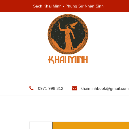
Sách Khai Minh - Phụng Sự Nhân Sinh
0971 998 312
khaiminhbook@gmail.com