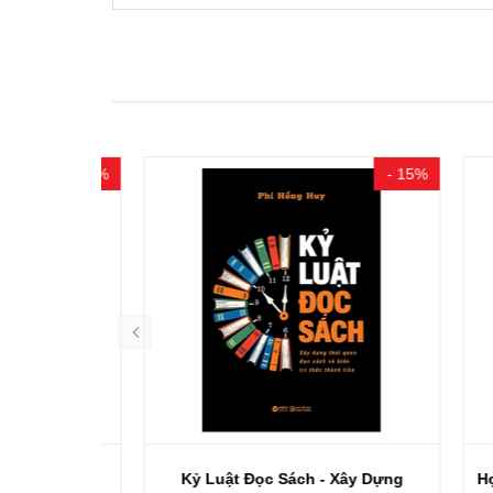
- 15%
- 15%
Luật...
Kỷ Luật Đọc Sách - Xây Dựng
Học Yê