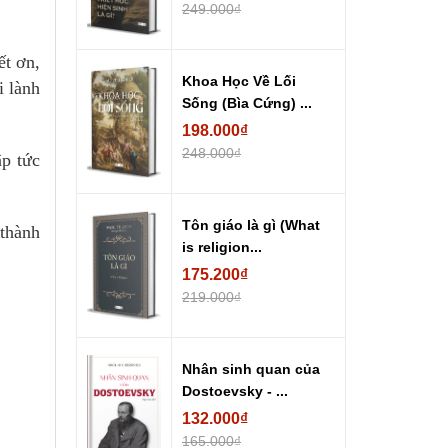
249.000₫
ết ơn,
Khoa Học Về Lối
i lành
Sống (Bìa Cứng) ...
198.000₫
248.000₫
ập tức
Tôn giáo là gì (What
 thành
is religion...
175.200₫
219.000₫
Nhân sinh quan của
Dostoevsky - ...
132.000₫
165.000₫