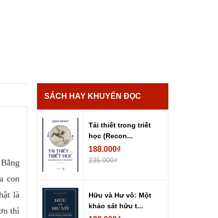
SÁCH HAY KHUYẾN ĐỌC
Tái thiết trong triết
học (Recon...
188.000₫
235.000₫
. Bằng
ủa con
hật là
Hữu và Hư vô: Một
khảo sát hữu t...
ơn thì