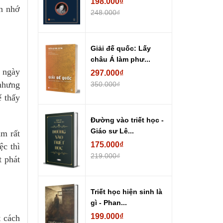
198.000₫
n nhớ
248.000₫
Giải đế quốc: Lấy
châu Á làm phư...
g ngày
297.000₫
 nhưng
350.000₫
ể thấy
Đường vào triết học -
Giáo sư Lê...
ầm rất
175.000₫
ệc thì
219.000₫
t phát
Triết học hiện sinh là
gì - Phan...
199.000₫
t cách