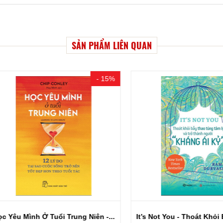
SẢN PHẨM LIÊN QUAN
- 15%
u Mình Ở Tuổi Trung Niên -...
It’s Not You - Thoát Khỏi Bẫy 