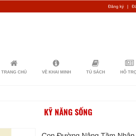
Đăng ký
|
Đ
TRANG CHỦ
VỀ KHAI MINH
TỦ SÁCH
HỖ TR
KỸ NĂNG SỐNG
Con Đường Nâng Tầm Nhận T