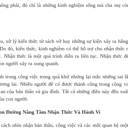
hông phải, đó chỉ là những kinh nghiệm sống mà cha mẹ cò
hu, xử lý kiến thức từ sách vở hay những sự kiện xảy ra hằn
. Do đó, kiến thức, kinh nghiêm có thể hỗ trợ cho nhận thức
. Nhận thức là một quá trình diễn ra liên tục. Nhận thức đ
con người xảy ra xung quanh.
nh trong công việc trong quá khứ nhưng lại mắc những sai l
tương lai. Nhiều người để có được thành công trong công vi
h an của bản thân và gia đình. Tất cả những điều này đều xuấ
của con người.
h Con Đường Nâng Tầm Nhận Thức Và Hành Vi
 cách nhìn nhận bản thân, công việc và các mối quan hệ mộ