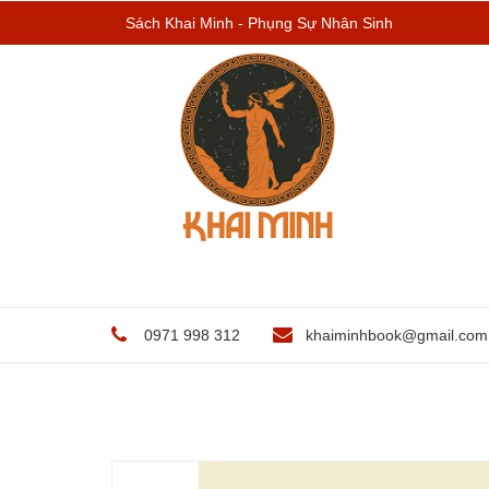
Sách Khai Minh - Phụng Sự Nhân Sinh
0971 998 312
khaiminhbook@gmail.com