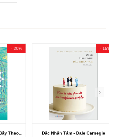
- 20%
- 15%
Thao...
Đắc Nhân Tâm - Dale Carnegie
Nhà Thám