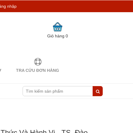
ăng nhập
Giỏ hàng
0
Ợ
TRA CỨU ĐƠN HÀNG
hức Và Hành Vi - TS. Đào