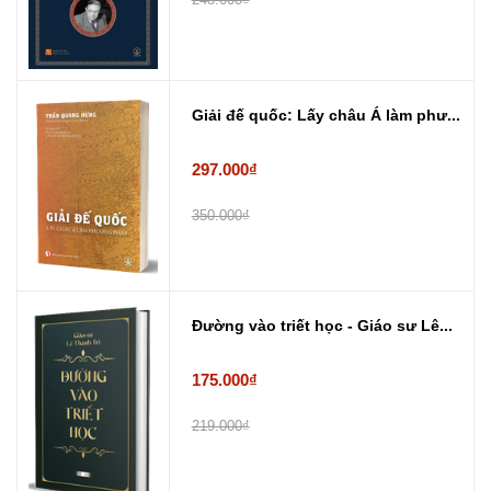
Giải đế quốc: Lấy châu Á làm phư...
297.000₫
350.000₫
Đường vào triết học - Giáo sư Lê...
175.000₫
219.000₫