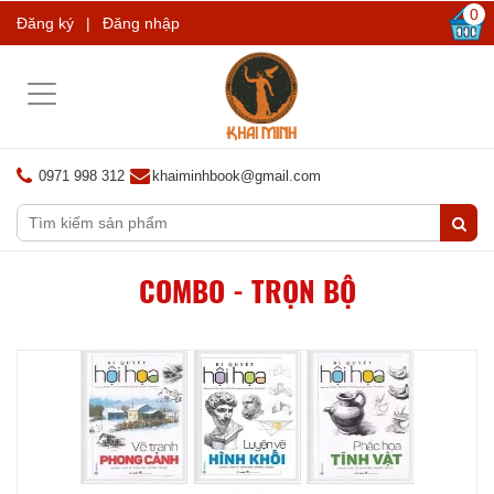
0
Đăng ký
|
Đăng nhập
Toggle
navigation
0971 998 312
khaiminhbook@gmail.com
COMBO - TRỌN BỘ