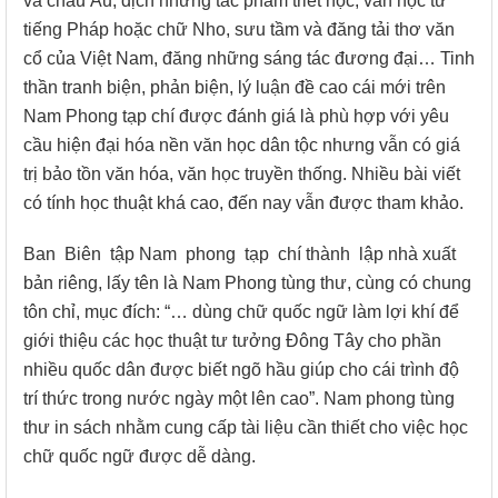
và châu Âu, dịch những tác phẩm triết học, văn học từ
tiếng Pháp hoặc chữ Nho, sưu tầm và đăng tải thơ văn
cổ của Việt Nam, đăng những sáng tác đương đại… Tinh
thần tranh biện, phản biện, lý luận đề cao cái mới trên
Nam Phong tạp chí được đánh giá là phù hợp với yêu
cầu hiện đại hóa nền văn học dân tộc nhưng vẫn có giá
trị bảo tồn văn hóa, văn học truyền thống. Nhiều bài viết
có tính học thuật khá cao, đến nay vẫn được tham khảo.
Ban Biên tập Nam phong tạp chí thành lập nhà xuất
bản riêng, lấy tên là Nam Phong tùng thư, cùng có chung
tôn chỉ, mục đích: “… dùng chữ quốc ngữ làm lợi khí để
giới thiệu các học thuật tư tưởng Đông Tây cho phần
nhiều quốc dân được biết ngõ hầu giúp cho cái trình độ
trí thức trong nước ngày một lên cao”. Nam phong tùng
thư in sách nhằm cung cấp tài liệu cần thiết cho việc học
chữ quốc ngữ được dễ dàng.