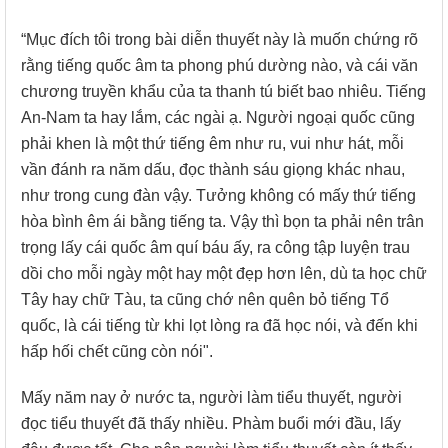
“Mục đích tôi trong bài diễn thuyết này là muốn chứng rõ
rằng tiếng quốc âm ta phong phú dường nào, và cái văn
chương truyền khẩu của ta thanh tú biết bao nhiêu. Tiếng
An-Nam ta hay lắm, các ngài ạ. Người ngoại quốc cũng
phải khen là một thứ tiếng êm như ru, vui như hát, mỗi
vần đánh ra năm dấu, đọc thành sáu giọng khác nhau,
như trong cung đàn vậy. Tưởng không có mấy thứ tiếng
hòa bình êm ái bằng tiếng ta. Vậy thì bọn ta phải nên trân
trọng lấy cái quốc âm quí báu ấy, ra công tập luyện trau
dồi cho mỗi ngày một hay một đẹp hơn lên, dù ta học chữ
Tây hay chữ Tàu, ta cũng chớ nên quên bỏ tiếng Tổ
quốc, là cái tiếng từ khi lọt lòng ra đã học nói, và đến khi
hấp hối chết cũng còn nói".
Mấy năm nay ở nước ta, người làm tiểu thuyết, người
đọc tiểu thuyết đã thấy nhiều. Phàm buổi mới đầu, lấy