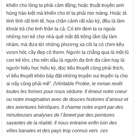
khiến cho lòng ta phải cảm động; hoặc thuật truyện anh
hùng hào kiệt mà khiến cho trí ta phải mơ màng. Hoặc tả
tính tình rất tinh tế, họa chân cảnh rất xảo kỳ, đều là làm
khoái trá cho tinh thần ta cả. Có khi đem ta ra ngoài
những nơi kẻ chợ nhà quê mắt đã trông lắm lấy làm
nhàm, mà đưa tới những phương xa cõi lạ có chim kêu
vượn hót, cây đẹp cỏ thơm. Người ta chẳng qua là một lũ
con trẻ lớn, cho nên dẫu là người đa tình đa cảm hay là
người hiếu học hiếu kỳ, đọc tiểu thuyết cũng phải thích,
vì tiểu thuyết khéo bày đặt những truyện vui truyện lạ cho
ai nấy cũng phải mê”.
(Véritable Protée, le roman revêt
toutes les forines pour nous séduire. Il émeut notre coeur
ou notre imagination avec de douces histoires d’amour et
des aventures héroĩques. Il charme notre esprit par des
minutieuses analyses de l’âmeet par des peintures
savantes de la réalité. Il nous entraine enfin loin des
villes banales et des pays trop connus vers ces