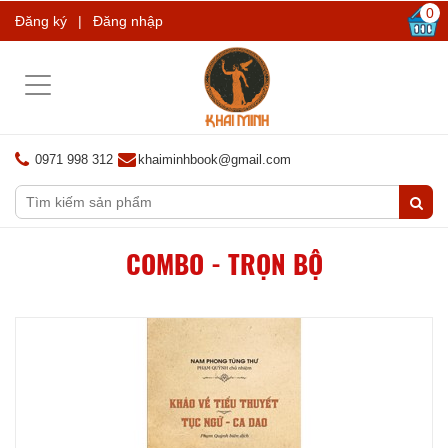
0
Đăng ký
|
Đăng nhập
Toggle
navigation
0971 998 312
khaiminhbook@gmail.com
COMBO - TRỌN BỘ