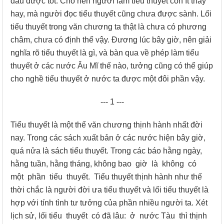
đâu được tốt. Cho nên người làm tiểu thuyết còn ít thấy
hay, mà người đọc tiểu thuyết cũng chưa được sành. Lối
tiểu thuyết trong văn chương ta thật là chưa có phương
châm, chưa có định thể vậy. Đương lúc bây giờ, nên giải
nghĩa rõ tiểu thuyết là gì, và bàn qua về phép làm tiểu
thuyết ở các nước Âu Mĩ thế nào, tưởng cũng có thể giúp
cho nghề tiểu thuyết ở nước ta được một đôi phần vậy.
--- 1 ---
Tiểu thuyết là một thể văn chương thịnh hành nhất đời
nay. Trong các sách xuất bản ở các nước hiện bây giờ,
quá nửa là sách tiểu thuyết. Trong các báo hằng ngày,
hằng tuần, hằng tháng, không bao giờ là không có
một phần tiểu thuyết. Tiểu thuyết thịnh hành như thế
thời chắc là người đời ưa tiểu thuyết và lối tiểu thuyết là
hợp với tính tình tư tưởng của phần nhiều người ta. Xét
lịch sử, lối tiểu thuyết có đã lâu: ở nước Tàu thì thịnh