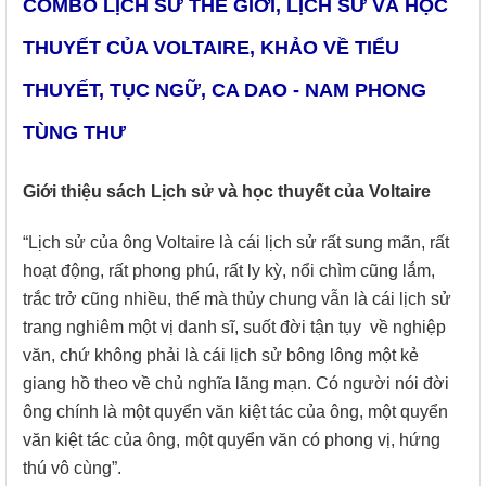
COMBO LỊCH SỬ THẾ GIỚI, LỊCH SỬ VÀ HỌC
THUYẾT CỦA VOLTAIRE, KHẢO VỀ TIỂU
THUYẾT, TỤC NGỮ, CA DAO - NAM PHONG
TÙNG THƯ
Giới thiệu sách Lịch sử và học thuyết của Voltaire
“Lịch sử của ông Voltaire là cái lịch sử rất sung mãn, rất
hoạt động, rất phong phú, rất ly kỳ, nổi chìm cũng lắm,
trắc trở cũng nhiều, thế mà thủy chung vẫn là cái lịch sử
trang nghiêm một vị danh sĩ, suốt đời tận tụy về nghiệp
văn, chứ không phải là cái lịch sử bông lông một kẻ
giang hồ theo về chủ nghĩa lãng mạn. Có người nói đời
ông chính là một quyển văn kiệt tác của ông, một quyển
văn kiệt tác của ông, một quyển văn có phong vị, hứng
thú vô cùng”.