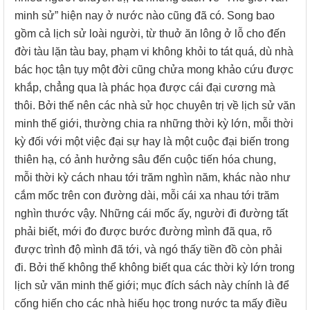
minh sử” hiện nay ở nước nào cũng đã có. Song bao
gồm cả lịch sử loài người, từ thuở ăn lông ở lỗ cho đến
đời tàu lặn tàu bay, phạm vi không khỏi to tát quá, dù nhà
bác học tận tụy một đời cũng chửa mong khảo cứu được
khắp, chẳng qua là phác họa được cái đại cương mà
thôi. Bởi thế nên các nhà sử học chuyên trị về lịch sử văn
minh thế giới, thường chia ra những thời kỳ lớn, mỗi thời
kỳ đối với một việc đại sự hay là một cuộc đại biến trong
thiên hạ, có ảnh hưởng sâu đến cuộc tiến hóa chung,
mỗi thời kỳ cách nhau tới trăm nghìn năm, khác nào như
cắm mốc trên con đường dài, mỗi cái xa nhau tới trăm
nghìn thước vậy. Những cái mốc ấy, người đi đường tất
phải biết, mới đo được bước đường mình đã qua, rõ
được trình độ mình đã tới, và ngó thấy tiền đồ còn phải
đi. Bởi thế không thể không biết qua các thời kỳ lớn trong
lịch sử văn minh thế giới; mục đích sách này chính là để
cống hiến cho các nhà hiếu học trong nước ta mấy điều