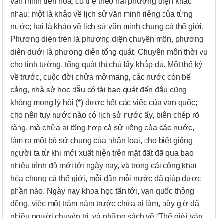
văn minh tiến hóa, có thể theo hai phương diện khác
nhau: một là khảo về lịch sử văn minh riêng của từng
nước; hai là khảo về lịch sử văn minh chung cả thế giới.
Phương diện trên là phương diện chuyên môn, phương
diện dưới là phương diện tổng quát. Chuyên môn thời vụ
cho tinh tường, tổng quát thì chủ lấy khắp đủ. Một thế kỷ
về trước, cuộc đời chửa mở mang, các nước còn bế
cảng, nhà sử học dẫu có tài bao quát đến đâu cũng
không mong lý hội (*) được hết các việc của vạn quốc;
cho nên tuy nước nào có lịch sử nước ấy, biên chép rõ
ràng, mà chửa ai tổng hợp cả sử riêng của các nước,
làm ra một bộ sử chung của nhân loại, cho biết giống
người ta từ khi mới xuất hiện trên mặt đất đã qua bao
nhiêu trình độ mới tới ngày nay, và trong cái công khai
hóa chung cả thế giới, mỗi dân mỗi nước đã giúp được
phần nào. Ngày nay khoa học tấn tới, vạn quốc thông
đồng, việc một trăm năm trước chửa ai làm, bây giờ đã
nhiều người chuyên trị, và những sách về “Thế giới văn