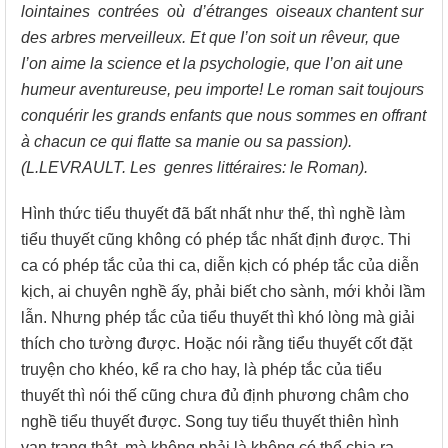
lointaines contrées où d’étranges oiseaux chantent sur
des arbres merveilleux. Et que I’on soit un rêveur, que
I’on aime la science et la psychologie, que I’on ait une
humeur aventureuse, peu importe! Le roman sait toujours
conquérir les grands enfants que nous sommes en offrant
à chacun ce qui flatte sa manie ou sa passion).
(L.LEVRAULT. Les genres littéraires: le Roman).
Hình thức tiểu thuyết đã bất nhất như thế, thì nghề làm
tiểu thuyết cũng không có phép tắc nhất định được. Thi
ca có phép tắc của thi ca, diễn kịch có phép tắc của diễn
kịch, ai chuyên nghề ấy, phải biết cho sành, mới khỏi lầm
lẫn. Nhưng phép tắc của tiểu thuyết thì khó lòng mà giải
thích cho tường được. Hoặc nói rằng tiểu thuyết cốt đặt
truyện cho khéo, kể ra cho hay, là phép tắc của tiểu
thuyết thì nói thế cũng chưa đủ định phương châm cho
nghề tiểu thuyết được. Song tuy tiểu thuyết thiên hình
vạn trạng thật, mà không phải là không có thể chia ra