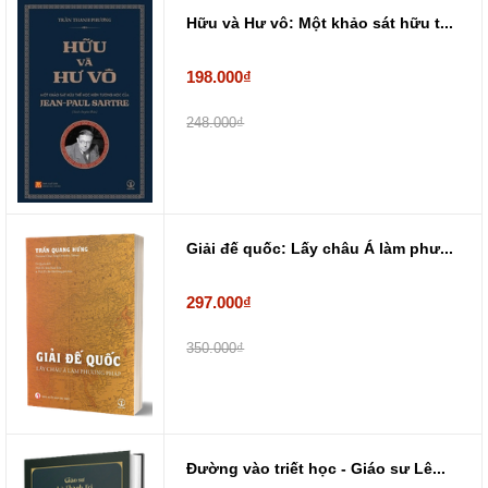
Hữu và Hư vô: Một khảo sát hữu t...
198.000₫
248.000₫
Giải đế quốc: Lấy châu Á làm phư...
297.000₫
350.000₫
Đường vào triết học - Giáo sư Lê...