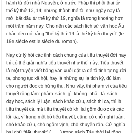
hành từ đời nhà Nguyên; ở nước Pháp thì phôi thai từ
thế kỷ thứ 13, 14; nhưng thành thể tài như ngày nay là
mới bắt đầu từ thế kỷ thứ 19, nghĩa là trong khoảng hơn
một trăm năm nay. Cho nên các sách lịch sử văn học Âu
châu đều nói rằng “thế kỷ thứ 19 là thế kỷ tiểu thuyết” (le
19e siècle est le siècle du roman).
Nay cứ lý hội các tính cách chung của tiểu thuyết đời nay
thì có thể giải nghĩa tiểu thuyết như thế này: Tiểu thuyết
là một truyện viết bằng văn xuôi đặt ra để tả tình tự người
ta, phong tục xã hội, hay là những sự lạ tích kỳ, đủ làm
cho người đọc có hứng thú. Như vậy, thì phạm vi của tiểu
thuyết rộng lắm: phàm sách gì không phải là sách
dạy học, sách lý luận, sách khảo cứu, sách thi ca, thì là
tiểu thuyết cả, mà tiểu thuyết có khi lại gồm được cả các
lối kia, vì trong một bộ tiểu thuyết, cũng có chỗ nghị luận,
chỗ khảo cứu, chỗ ngâm vịnh, chỗ khuyên răn. Cứ nghĩa
hai chữ “tiểu thuyết” (……) trong sách Tàu thời lại rộng