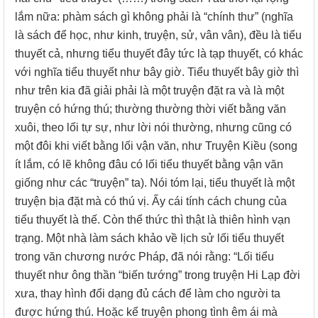
lắm nữa: phàm sách gì không phải là “chính thư” (nghĩa
là sách để học, như kinh, truyện, sử, vân vân), đều là tiểu
thuyết cả, nhưng tiểu thuyết đây tức là tạp thuyết, có khác
với nghĩa tiểu thuyết như bây giờ. Tiểu thuyết bây giờ thì
như trên kia đã giải phải là một truyện đặt ra và là một
truyện có hứng thú; thường thường thời viết bằng văn
xuôi, theo lối tự sự, như lời nói thường, nhưng cũng có
một đôi khi viết bằng lối vận văn, như Truyện Kiều (song
ít lắm, có lẽ không đâu có lối tiểu thuyết bằng vận văn
giống như các “truyện” ta). Nói tóm lại, tiểu thuyết là một
truyện bịa đặt mà có thú vị. Ấy cái tính cách chung của
tiểu thuyết là thế. Còn thể thức thì thật là thiên hình vạn
trạng. Một nhà làm sách khảo về lịch sử lối tiểu thuyết
trong văn chương nước Pháp, đã nói rằng: “Lối tiểu
thuyết như ông thần “biến tướng” trong truyện Hi Lạp đời
xưa, thay hình đổi dạng đủ cách để làm cho người ta
được hứng thú. Hoặc kể truyện phong tình êm ái mà