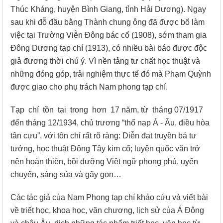
Thúc Kháng, huyện Bình Giang, tỉnh Hải Dương). Ngay
sau khi đỗ đầu bằng Thành chung ông đã được bổ làm
việc tại Trường Viễn Đông bác cổ (1908), sớm tham gia
Đông Dương tạp chí (1913), có nhiều bài báo được độc
giả đương thời chú ý. Vì nền tảng tư chất học thuật và
những đóng góp, trải nghiệm thực tế đó mà Phạm Quỳnh
được giao cho phụ trách Nam phong tạp chí.
Tạp chí tồn tại trong hơn 17 năm, từ tháng 07/1917
đến tháng 12/1934, chủ trương “thổ nạp Á - Âu, điều hòa
tân cựu”, với tôn chỉ rất rõ ràng: Diễn đạt truyền bá tư
tưởng, học thuật Đông Tây kim cổ; luyện quốc văn trở
nên hoàn thiện, bồi dưỡng Việt ngữ phong phú, uyển
chuyển, sáng sủa và gãy gọn…
Các tác giả của Nam Phong tạp chí khảo cứu và viết bài
về triết học, khoa học, văn chương, lịch sử của Á Đông