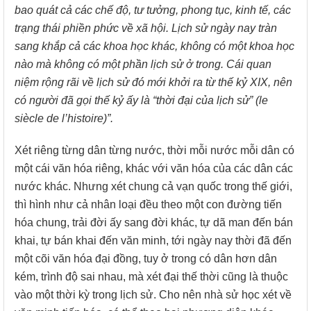
bao quát cả các chế độ, tư tưởng, phong tục, kinh tế, các
trạng thái phiền phức về xã hội. Lịch sử ngày nay tràn
sang khắp cả các khoa học khác, không có một khoa học
nào mà không có một phần lịch sử ở trong. Cái quan
niệm rộng rãi về lịch sử đó mới khởi ra từ thế kỷ XIX, nên
có người đã gọi thế kỷ ấy là “thời đại của lịch sử” (le
siècle de l’histoire)”.
Xét riêng từng dân từng nước, thời mỗi nước mỗi dân có
một cái văn hóa riêng, khác với văn hóa của các dân các
nước khác. Nhưng xét chung cả vạn quốc trong thế giới,
thì hình như cả nhân loại đều theo một con đường tiến
hóa chung, trải đời ấy sang đời khác, tự dã man đến bán
khai, tự bán khai đến văn minh, tới ngày nay thời đã đến
một cõi văn hóa đại đồng, tuy ở trong có dân hơn dân
kém, trình độ sai nhau, mà xét đại thế thời cũng là thuộc
vào một thời kỳ trong lịch sử. Cho nên nhà sử học xét về