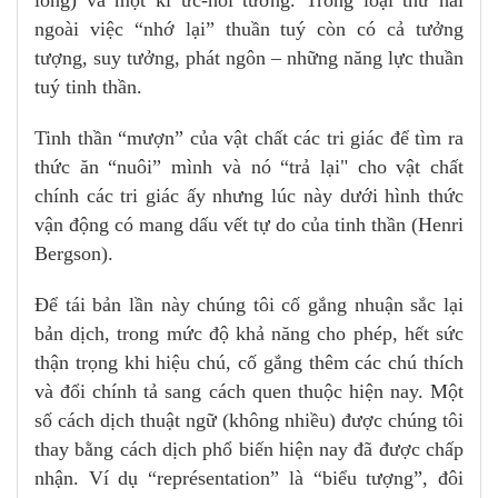
lòng) và một kí ức-hồi tưởng. Trong loại thứ hai
ngoài việc “nhớ lại” thuần tuý còn có cả tưởng
tượng, suy tưởng, phát ngôn – những năng lực thuần
tuý tinh thần.
Tinh thần “mượn” của vật chất các tri giác để tìm ra
thức ăn “nuôi” mình và nó “trả lại" cho vật chất
chính các tri giác ấy nhưng lúc này dưới hình thức
vận động có mang dấu vết tự do của tinh thần (Henri
Bergson).
Để tái bản lần này chúng tôi cố gắng nhuận sắc lại
bản dịch, trong mức độ khả năng cho phép, hết sức
thận trọng khi hiệu chú, cố gắng thêm các chú thích
và đổi chính tả sang cách quen thuộc hiện nay. Một
số cách dịch thuật ngữ (không nhiều) được chúng tôi
thay bằng cách dịch phổ biến hiện nay đã được chấp
nhận. Ví dụ “représentation” là “biểu tượng”, đôi