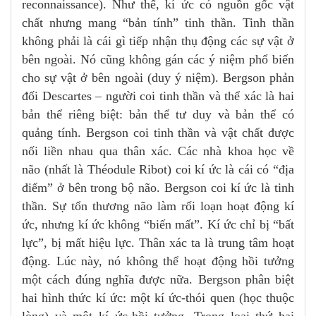
reconnaissance). Như thế, kí ức có nguồn gốc vật
chất nhưng mang “bản tính” tinh thần. Tinh thần
không phải là cái gì tiếp nhận thụ động các sự vật ở
bên ngoài. Nó cũng không gán các ý niệm phổ biến
cho sự vật ở bên ngoài (duy ý niệm). Bergson phản
đối Descartes – người coi tinh thần và thể xác là hai
bản thể riêng biệt: bản thể tư duy và bản thể có
quảng tính. Bergson coi tinh thần và vật chất được
nối liền nhau qua thân xác. Các nhà khoa học về
não (nhất là Théodule Ribot) coi kí ức là cái có “địa
điểm” ở bên trong bộ não. Bergson coi kí ức là tinh
thần. Sự tổn thương não làm rối loạn hoạt động kí
ức, nhưng kí ức không “biến mất”. Kí ức chỉ bị “bất
lực”, bị mất hiệu lực. Thân xác ta là trung tâm hoạt
động. Lúc này, nó không thể hoạt động hồi tưởng
một cách đúng nghĩa được nữa. Bergson phân biệt
hai hình thức kí ức: một kí ức-thói quen (học thuộc