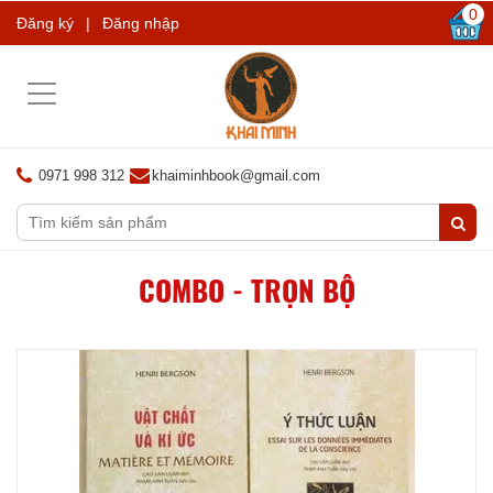
0
Đăng ký
|
Đăng nhập
Toggle
navigation
0971 998 312
khaiminhbook@gmail.com
COMBO - TRỌN BỘ