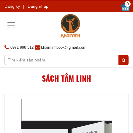
0
Đăng ký
|
Đăng nhập
Toggle
navigation
0971 998 312
khaiminhbook@gmail.com
SÁCH TÂM LINH