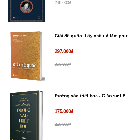
248.000₫
Giải đế quốc: Lấy châu Á làm phư...
297.000₫
350.000₫
Đường vào triết học - Giáo sư Lê...
175.000₫
219.000₫