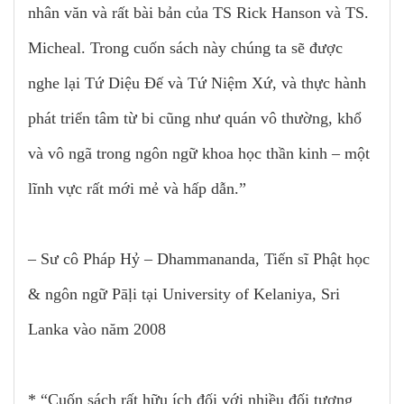
nhân văn và rất bài bản của TS Rick Hanson và TS.
Micheal. Trong cuốn sách này chúng ta sẽ được
nghe lại Tứ Diệu Đế và Tứ Niệm Xứ, và thực hành
phát triển tâm từ bi cũng như quán vô thường, khổ
và vô ngã trong ngôn ngữ khoa học thần kinh – một
lĩnh vực rất mới mẻ và hấp dẫn.”
– Sư cô Pháp Hỷ – Dhammananda, Tiến sĩ Phật học
& ngôn ngữ Pāḷi tại University of Kelaniya, Sri
Lanka vào năm 2008
* “Cuốn sách rất hữu ích đối với nhiều đối tượng