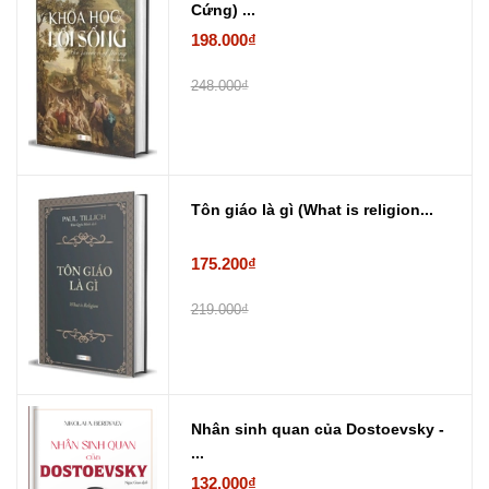
Cứng) ...
198.000₫
248.000₫
Tôn giáo là gì (What is religion...
175.200₫
219.000₫
Nhân sinh quan của Dostoevsky -
...
132.000₫