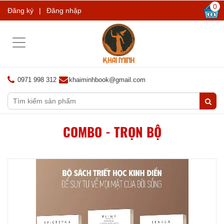
0
Đăng ký
|
Đăng nhập
Toggle
navigation
0971 998 312
khaiminhbook@gmail.com
COMBO - TRỌN BỘ