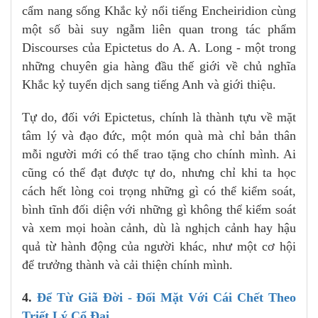
cẩm nang sống Khắc kỷ nổi tiếng Encheiridion cùng
một số bài suy ngẫm liên quan trong tác phẩm
Discourses của Epictetus do A. A. Long - một trong
những chuyên gia hàng đầu thế giới về chủ nghĩa
Khắc kỷ tuyển dịch sang tiếng Anh và giới thiệu.
Tự do, đối với Epictetus, chính là thành tựu về mặt
tâm lý và đạo đức, một món quà mà chỉ bản thân
mỗi người mới có thể trao tặng cho chính mình. Ai
cũng có thể đạt được tự do, nhưng chỉ khi ta học
cách hết lòng coi trọng những gì có thể kiểm soát,
bình tĩnh đối diện với những gì không thể kiểm soát
và xem mọi hoàn cảnh, dù là nghịch cảnh hay hậu
quả từ hành động của người khác, như một cơ hội
để trưởng thành và cải thiện chính mình.
4.
Để Từ Giã Đời - Đối Mặt Với Cái Chết Theo
Triết Lý Cổ Đại