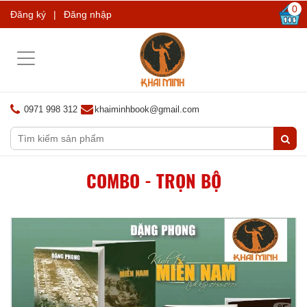
0
Đăng ký
|
Đăng nhập
Toggle
navigation
0971 998 312
khaiminhbook@gmail.com
COMBO - TRỌN BỘ