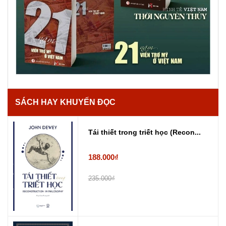
SÁCH HAY KHUYẾN ĐỌC
Tái thiết trong triết học (Recon...
188.000₫
235.000₫