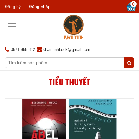
0
Đăng ký
|
Đăng nhập
Toggle
navigation
0971 998 312
khaiminhbook@gmail.com
TIỂU THUYẾT