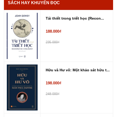
SÁCH HAY KHUYẾN ĐỌC
Tái thiết trong triết học (Recon...
188.000₫
235.000₫
Hữu và Hư vô: Một khảo sát hữu t...
198.000₫
248.000₫