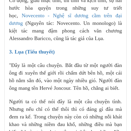
Cô đọng, giàu nhạc tính, thi tính và kịch tính, sự hài
hước hòa quyện trong những suy tư triết
học,
Novecento - Nghệ sĩ dương cầm trên đại
dương
(Nguyên tác: Novecento. Un monologo) là
kiệt tác mang đậm phong cách văn chương
Alessandro Baricco, cũng là tác giả của Lụa.
3. Lụa (Tiểu thuyết)
"Đây là một câu chuyện. Bắt đầu từ một người đàn
ông đi xuyên thế giới rồi chấm dứt bên hồ, một cái
hồ nằm sẵn đó, vào một ngày nhiều gió. Người đàn
ông mang tên Hervé Joncour. Tên hồ, chẳng ai biết.
Người ta có thể nói đây là một câu chuyện tình.
Nhưng nếu chỉ có thế thôi thì có đáng gì đâu mà
đem ra kể. Trong chuyện này còn có những nỗi khát
khao và những niềm đau khổ, những điều mà bạn