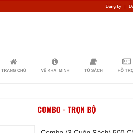
Đăng ký
|
Đ
TRANG CHỦ
VỀ KHAI MINH
TỦ SÁCH
HỖ TR
COMBO - TRỌN BỘ
Combo (3 Cuốn Sách) 500 Câ