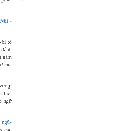
Nội -
Nội tổ
c đánh
nh năm
gữ của
 vựng,
 thiết
ào ngữ
i ngữ-
ng cao