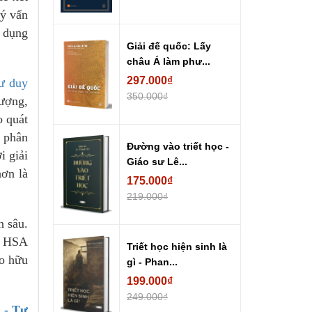
lý vấn
n dụng
Giải đế quốc: Lấy
châu Á làm phư...
297.000₫
Tư duy
350.000₫
lượng,
o quát
à phân
Đường vào triết học -
i giải
Giáo sư Lê...
hơn là
175.000₫
219.000₫
n sâu.
hi HSA
Triết học hiện sinh là
ảo hữu
gì - Phan...
199.000₫
249.000₫
 - Tư