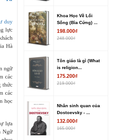
Khoa Học Về Lối
Tư duy
Sống (Bìa Cứng) ...
ng lực
198.000₫
 khách
248.000₫
gia Hà
Tôn giáo là gì (What
is religion...
ôn ngữ
m các
175.200₫
219.000₫
g thức
ồm các
ăn học
Nhân sinh quan của
Dostoevsky - ...
132.000₫
sự lựa
165.000₫
ên Ngữ
h phục