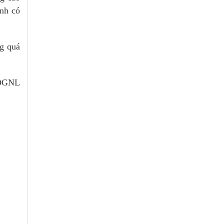
inh có
ng quá
i ĐGNL