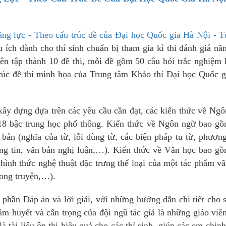
năng lực - Theo cấu trúc đề của Đại học Quốc gia Hà Nội - 
u ích dành cho thí sinh chuẩn bị tham gia kì thi đánh giá nă
ên tập thành 10 đề thi, mỗi đề gồm 50 câu hỏi trắc nghiệm
trúc đề thi minh họa của Trung tâm Khảo thí Đại học Quốc 
xây dựng dựa trên các yêu cầu cần đạt, các kiến thức về Ng
18 bậc trung học phổ thông. Kiến thức về Ngôn ngữ bao gồ
bản (nghĩa của từ, lỗi dùng từ, các biện pháp tu từ, phươn
ông tin, văn bản nghị luận,…). Kiến thức về Văn học bao g
hình thức nghệ thuật đặc trưng thể loại của một tác phẩm v
rong truyện,…).
à phần Đáp án và lời giải, với những hướng dẫn chi tiết cho 
âm huyết và cẩn trọng của đội ngũ tác giả là những giáo vi
à tài liệu ôn thi hiệu quả cho các thí sinh, giúp các em chin