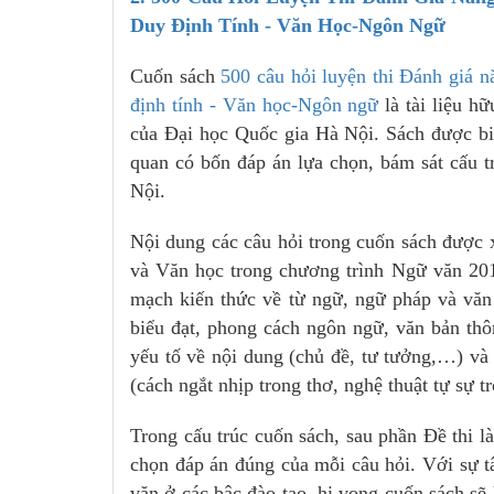
Duy Định Tính - Văn Học-Ngôn Ngữ
Cuốn sách
500 câu hỏi luyện thi Đánh giá 
định tính - Văn học-Ngôn ngữ
là tài liệu hữ
của Đại học Quốc gia Hà Nội. Sách được bi
quan có bốn đáp án lựa chọn, bám sát cấu 
Nội.
Nội dung các câu hỏi trong cuốn sách được 
và Văn học trong chương trình Ngữ văn 20
mạch kiến thức về từ ngữ, ngữ pháp và văn 
biểu đạt, phong cách ngôn ngữ, văn bản th
yếu tố về nội dung (chủ đề, tư tưởng,…) và 
(cách ngắt nhịp trong thơ, nghệ thuật tự sự t
Trong cấu trúc cuốn sách, sau phần Đề thi l
chọn đáp án đúng của mỗi câu hỏi. Với sự t
văn ở các bậc đào tạo, hi vọng cuốn sách sẽ l