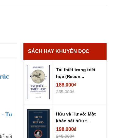
SÁCH HAY KHUYẾN ĐỌC
Tái thiết trong triết
rúc
học (Recon...
188.000₫
235.000₫
 - Tư
Hữu và Hư vô: Một
khảo sát hữu t...
198.000₫
để xét
248.000₫