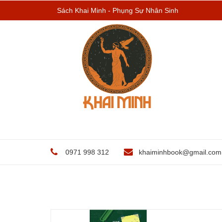
Sách Khai Minh - Phụng Sự Nhân Sinh
0971 998 312
khaiminhbook@gmail.com