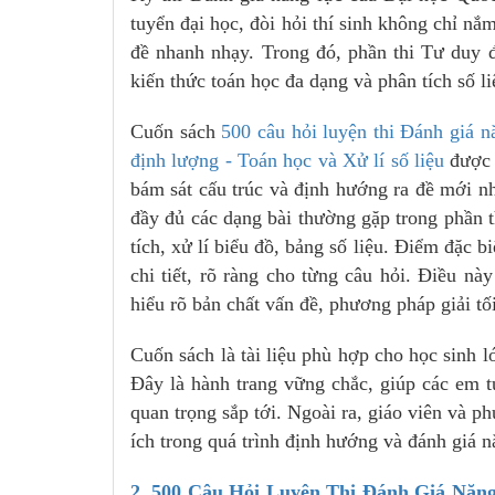
tuyển đại học, đòi hỏi thí sinh không chỉ n
đề nhanh nhạy. Trong đó, phần thi Tư duy 
kiến thức toán học đa dạng và phân tích số li
Cuốn sách
500 câu hỏi luyện thi Đánh giá 
định lượng - Toán học và Xử lí số liệu
được 
bám sát cấu trúc và định hướng ra đề mới n
đầy đủ các dạng bài thường gặp trong phần th
tích, xử lí biểu đồ, bảng số liệu. Điểm đặc bi
chi tiết, rõ ràng cho từng câu hỏi. Điều nà
hiểu rõ bản chất vấn đề, phương pháp giải tố
Cuốn sách là tài liệu phù hợp cho học sinh l
Đây là hành trang vững chắc, giúp các em t
quan trọng sắp tới. Ngoài ra, giáo viên và 
ích trong quá trình định hướng và đánh giá n
2. 500 Câu Hỏi Luyện Thi Đánh Giá Năn