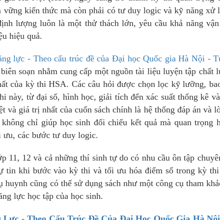
ắm vững kiến thức mà còn phải có tư duy logic và kỹ năng xử 
định lượng luôn là một thử thách lớn, yêu cầu khả năng vậ
ệu hiệu quả.
năng lực - Theo cấu trúc đề của Đại học Quốc gia Hà Nội - 
biên soạn nhằm cung cấp một nguồn tài liệu luyện tập chất 
hất của kỳ thi HSA. Các câu hỏi được chọn lọc kỹ lưỡng, ba
i này, từ đại số, hình học, giải tích đến xác suất thống kê v
ệt và giá trị nhất của cuốn sách chính là hệ thống đáp án và lờ
y không chỉ giúp học sinh đối chiếu kết quả mà quan trọng 
i ưu, các bước tư duy logic.
ớp 11, 12 và cả những thí sinh tự do có nhu cầu ôn tập chuyê
ự tin khi bước vào kỳ thi và tối ưu hóa điểm số trong kỳ t
phụ huynh cũng có thể sử dụng sách như một công cụ tham kh
ăng lực học tập của học sinh.
g Lực - Theo Cấu Trúc Đề Của Đại Học Quốc Gia Hà Nội