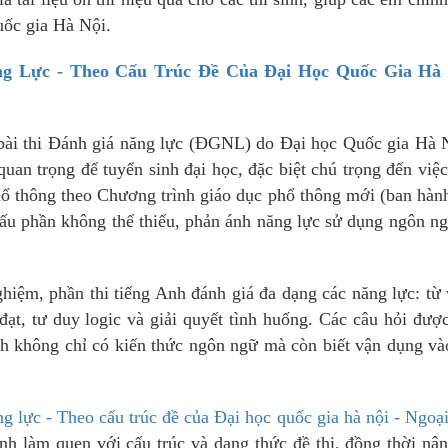
uốc gia Hà Nội.
ng Lực - Theo Cấu Trúc Đề Của Đại Học Quốc Gia Hà 
 bài thi Đánh giá năng lực (ĐGNL) do Đại học Quốc gia Hà 
uan trọng để tuyển sinh đại học, đặc biệt chú trọng đến việ
phổ thông theo Chương trình giáo dục phổ thông mới (ban hà
cấu phần không thể thiếu, phản ánh năng lực sử dụng ngôn n
ghiệm, phần thi tiếng Anh đánh giá đa dạng các năng lực: từ
ạt, tư duy logic và giải quyết tình huống. Các câu hỏi được
nh không chỉ có kiến thức ngôn ngữ mà còn biết vận dụng v
ng lực - Theo cấu trúc đề của Đại học quốc gia hà nội - Ngoạ
h làm quen với cấu trúc và dạng thức đề thi, đồng thời nâ