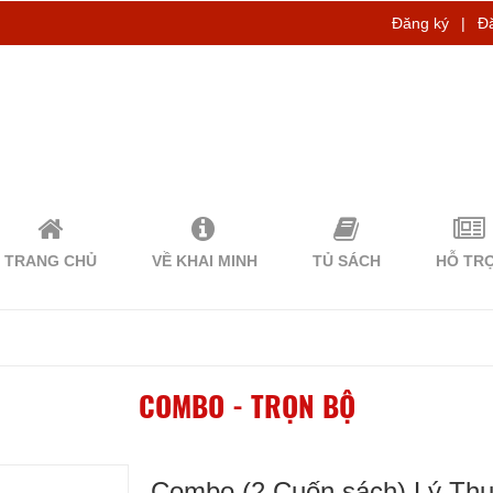
Đăng ký
|
Đ
TRANG CHỦ
VỀ KHAI MINH
TỦ SÁCH
HỖ TR
COMBO - TRỌN BỘ
Combo (2 Cuốn sách) Lý Thu