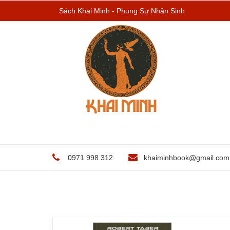
Sách Khai Minh - Phụng Sự Nhân Sinh
0971 998 312
khaiminhbook@gmail.com