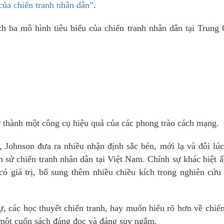
 của chiến tranh nhân dân”
.
ch ba mô hình tiêu biểu của chiến tranh nhân dân tại Trung
ở thành một công cụ hiệu quả của các phong trào cách mạng.
 Johnson đưa ra nhiều nhận định sắc bén, mới lạ và đôi lú
ch sử chiến tranh nhân dân tại Việt Nam. Chính sự khác biệt 
có giá trị, bổ sung thêm nhiều chiều kích trong nghiên cứu
ự, các học thuyết chiến tranh, hay muốn hiểu rõ hơn về chiế
 một cuốn sách đáng đọc và đáng suy ngẫm.