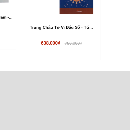
am -...
Trung Châu Tử Vi Đẩu Số - Tứ...
Combo 2
638.000₫
45
750.000₫