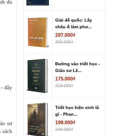
anh du
Giải đế quốc: Lấy
châu Á làm phư...
297.000₫
350.000₫
Đường vào triết học -
Giáo sư Lê...
175.000₫
219.000₫
 - đây
Triết học hiện sinh là
gì - Phan...
199.000₫
iáo sư
249.000₫
n sách