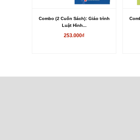
Combo (2 Cuốn Sách): Giáo trình
Comb
Luật Hình...
g chiến
253.000₫
.000₫