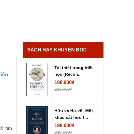
SÁCH HAY KHUYẾN ĐỌC
Tái thiết trong triết
iến
học (Recon...
188.000₫
235.000₫
Hữu và Hư vô: Một
khảo sát hữu t...
198.000₫
lý tàn
248.000₫