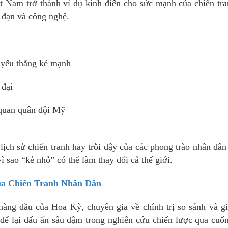
t Nam trở thành ví dụ kinh điển cho sức mạnh của chiến tr
 đạn và công nghệ.
g yếu thắng kẻ mạnh
 đại
 quan quân đội Mỹ
lịch sử chiến tranh hay trỗi dậy của các phong trào nhân dân
ì sao “kẻ nhỏ” có thể làm thay đổi cả thế giới.
ủa Chiến Tranh Nhân Dân
hàng đầu của Hoa Kỳ, chuyên gia về chính trị so sánh và g
 để lại dấu ấn sâu đậm trong nghiên cứu chiến lược qua cuố