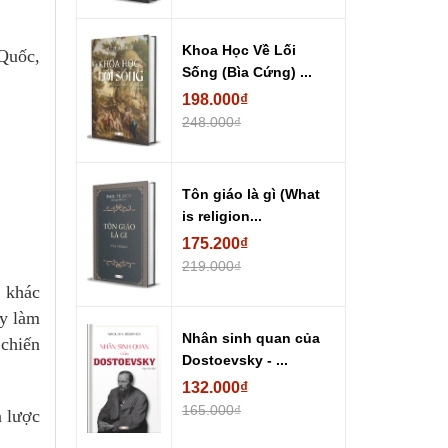
Khoa Học Về Lối
 Quốc,
Sống (Bìa Cứng) ...
198.000₫
248.000₫
Tôn giáo là gì (What
is religion...
175.200₫
219.000₫
c khác
ấy làm
Nhân sinh quan của
 chiến
Dostoevsky - ...
132.000₫
165.000₫
n lược