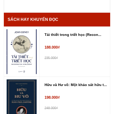
SÁCH HAY KHUYẾN ĐỌC
Tái thiết trong triết học (Recon...
188.000₫
235.000₫
Hữu và Hư vô: Một khảo sát hữu t...
198.000₫
248.000₫