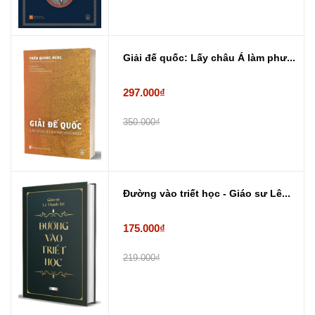
Giải đế quốc: Lấy châu Á làm phư...
297.000₫
350.000₫
Đường vào triết học - Giáo sư Lê...
175.000₫
219.000₫