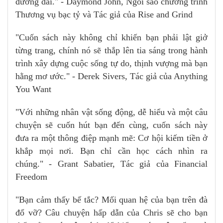
đường dài." - Daymond John, Ngôi sao chương trình
Thương vụ bạc tỷ và Tác giả của Rise and Grind
"Cuốn sách này không chỉ khiến bạn phải lật giở
từng trang, chính nó sẽ thắp lên tia sáng trong hành
trình xây dựng cuộc sống tự do, thịnh vượng mà bạn
hằng mơ ước." - Derek Sivers, Tác giả của Anything
You Want
"Với những nhân vật sống động, dễ hiểu và một câu
chuyện sẽ cuốn hút bạn đến cùng, cuốn sách này
đưa ra một thông điệp mạnh mẽ: Cơ hội kiếm tiền ở
khắp mọi nơi. Bạn chỉ cần học cách nhìn ra
chúng." - Grant Sabatier, Tác giả của Financial
Freedom
"Bạn cảm thấy bế tắc? Mối quan hệ của bạn trên đà
đổ vỡ? Câu chuyện hấp dẫn của Chris sẽ cho bạn