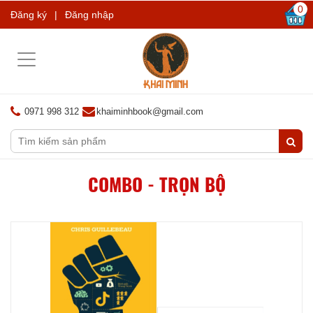
0
Đăng ký
|
Đăng nhập
Toggle
navigation
0971 998 312
khaiminhbook@gmail.com
COMBO - TRỌN BỘ