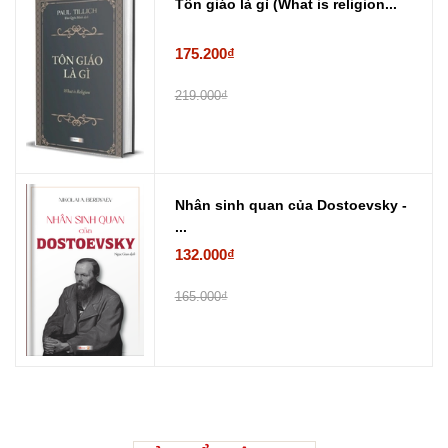
Tôn giáo là gì (What is religion...
175.200₫
219.000₫
Nhân sinh quan của Dostoevsky -
...
132.000₫
165.000₫