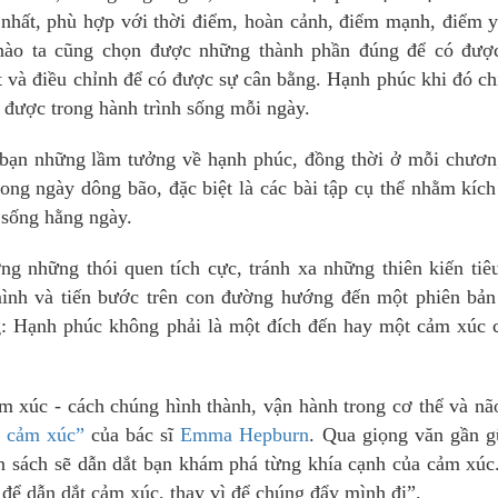
t nhất, phù hợp với thời điểm, hoàn cảnh, điểm mạnh, điểm 
nào ta cũng chọn được những thành phần đúng để có đượ
ét và điều chỉnh để có được sự cân bằng. Hạnh phúc khi đó ch
được trong hành trình sống mỗi ngày.
ho bạn những lầm tưởng về hạnh phúc, đồng thời ở mỗi chươ
rong ngày dông bão, đặc biệt là các bài tập cụ thể nhằm kích
 sống hằng ngày.
g những thói quen tích cực, tránh xa những thiên kiến tiê
mình và tiến bước trên con đường hướng đến một phiên bản
: Hạnh phúc không phải là một đích đến hay một cảm xúc c
 xúc - cách chúng hình thành, vận hành trong cơ thể và nã
 cảm xúc”
của bác sĩ
Emma Hepburn
. Qua giọng văn gần g
n sách sẽ dẫn dắt bạn khám phá từng khía cạnh của cảm xú
t để dẫn dắt cảm xúc, thay vì để chúng đẩy mình đi”.