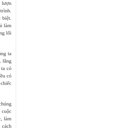
u lượn
trình.
 biệt.
ải làm
ng lối
úng ta
, lắng
 ta có
đều có
 chiếc
 chúng
ả cuộc
c, làm
 cách