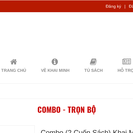
Đăng ký
|
Đ
TRANG CHỦ
VỀ KHAI MINH
TỦ SÁCH
HỖ TR
COMBO - TRỌN BỘ
Combo (2 Cuốn Sách) Khai 