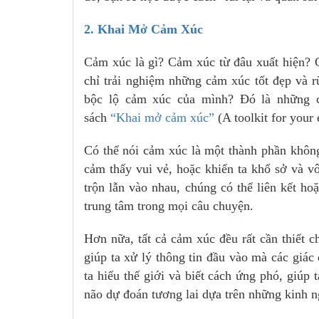
2. Khai Mở Cảm Xúc
Cảm xúc là gì? Cảm xúc từ đâu xuất hiện? 
chỉ trải nghiệm những cảm xúc tốt đẹp và 
bộc lộ cảm xúc của mình? Đó là những 
sách
“Khai mở cảm xúc”
(A toolkit for your
Có thể nói cảm xúc là một thành phần không
cảm thấy vui vẻ, hoặc khiến ta khổ sở và vô
trộn lẫn vào nhau, chúng có thể liên kết h
trung tâm trong mọi câu chuyện.
Hơn nữa, tất cả cảm xúc đều rất cần thiết
giúp ta xử lý thông tin đầu vào mà các giác
ta hiểu thế giới và biết cách ứng phó, giúp
não dự đoán tương lai dựa trên những kinh ng