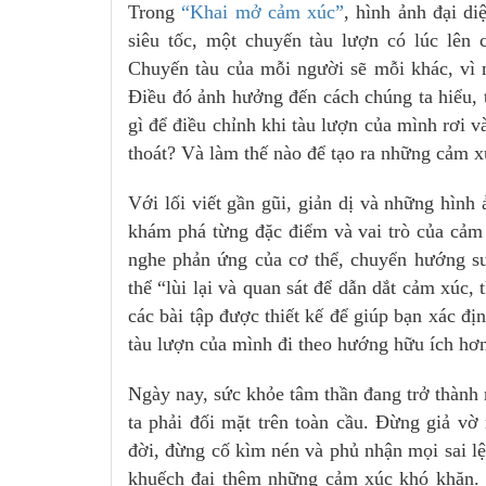
Trong
“Khai mở cảm xúc”
, hình ảnh đại d
siêu tốc, một chuyến tàu lượn có lúc lên 
Chuyến tàu của mỗi người sẽ mỗi khác, vì 
Điều đó ảnh hưởng đến cách chúng ta hiểu,
gì để điều chỉnh khi tàu lượn của mình rơi
thoát? Và làm thế nào để tạo ra những cảm x
Với lối viết gần gũi, giản dị và những hình
khám phá từng đặc điểm và vai trò của cảm 
nghe phản ứng của cơ thể, chuyển hướng su
thể “lùi lại và quan sát để dẫn dắt cảm xúc
các bài tập được thiết kế để giúp bạn xác đị
tàu lượn của mình đi theo hướng hữu ích hơ
Ngày nay, sức khỏe tâm thần đang trở thành
ta phải đối mặt trên toàn cầu. Đừng giả vờ 
đời, đừng cố kìm nén và phủ nhận mọi sai lệ
khuếch đại thêm những cảm xúc khó khăn. M