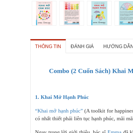
THÔNG TIN
ĐÁNH GIÁ
HƯỚNG DẪ
Combo (2 Cuốn Sách) Khai 
1. Khai Mở Hạnh Phúc
“Khai mở hạnh phúc”
(A toolkit for happine
có nhất thiết phải liên tục hạnh phúc, mãi m
Ngay trong lời giới thiệu, bác sĩ
Emma
đã k