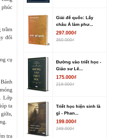
h phúc
Giải đế quốc: Lấy
châu Á làm phư...
g trầm
297.000₫
ay đổi
350.000₫
ông cụ
Đường vào triết học -
Giáo sư Lê...
175.000₫
. Bánh
219.000₫
n móng
.. Lớp
iúp ta
Triết học hiện sinh là
 giữa,
gì - Phan...
ng.
199.000₫
249.000₫
ểm tra