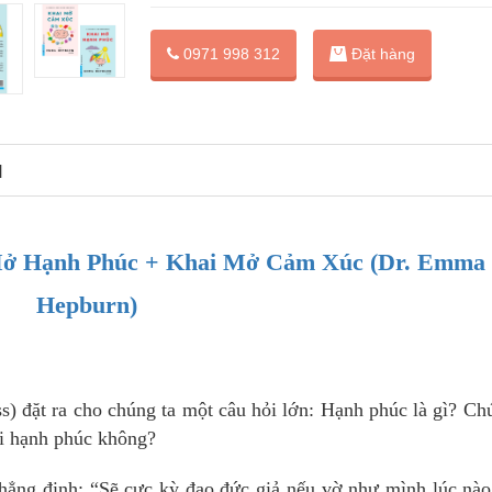
Đặt hàng
0971 998 312
N
Mở Hạnh Phúc + Khai Mở Cảm Xúc (Dr. Emma
Hepburn)
ss) đặt ra cho chúng ta một câu hỏi lớn: Hạnh phúc là gì? Ch
ãi hạnh phúc không?
hẳng định: “Sẽ cực kỳ đạo đức giả nếu vờ như mình lúc nà