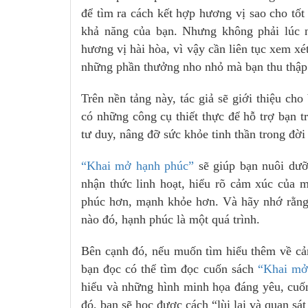
để tìm ra cách kết hợp hương vị sao cho tố
khả năng của bạn. Nhưng không phải lúc 
hương vị hài hòa, vì vậy cần liên tục xem x
những phần thưởng nho nhỏ mà bạn thu thập 
Trên nền tảng này, tác giả sẽ giới thiệu c
có những công cụ thiết thực để hỗ trợ bạn t
tư duy, nâng đỡ sức khỏe tinh thần trong đời
“Khai mở hạnh phúc”
sẽ giúp bạn nuôi dưỡn
nhận thức linh hoạt, hiểu rõ cảm xúc của 
phúc hơn, mạnh khỏe hơn. Và hãy nhớ rằng
nào đó, hạnh phúc là một quá trình.
Bên cạnh đó, nếu muốn tìm hiểu thêm về cảm
bạn đọc có thể tìm đọc cuốn sách
“Khai mở
hiểu và những hình minh họa đáng yêu, cuố
đó, bạn sẽ học được cách “lùi lại và quan sá