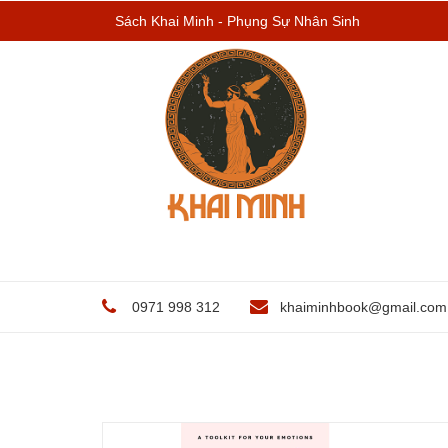
Sách Khai Minh - Phụng Sự Nhân Sinh
0971 998 312
khaiminhbook@gmail.com