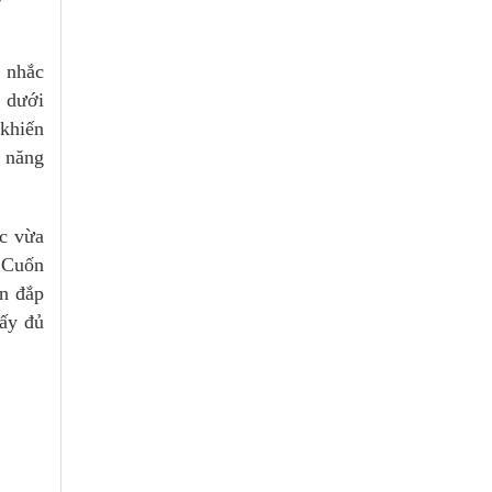
n nhắc
, dưới
 khiến
ả năng
úc vừa
 Cuốn
un đắp
hấy đủ