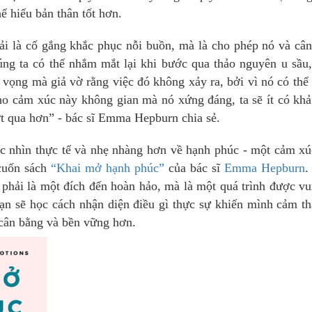
ể hiểu bản thân tốt hơn.
ải là cố gắng khắc phục nỗi buồn, mà là cho phép nó và câ
úng ta có thể nhắm mắt lại khi bước qua thảo nguyên u sầu
vọng mà giả vờ rằng việc đó không xảy ra, bởi vì nó có thể
ho cảm xúc này không gian mà nó xứng đáng, ta sẽ ít có kh
t qua hơn” - bác sĩ Emma Hepburn chia sẻ.
c nhìn thực tế và nhẹ nhàng hơn về hạnh phúc - một cảm x
 cuốn sách
“Khai mở hạnh phúc”
của bác sĩ
Emma Hepburn
.
 phải là một đích đến hoàn hảo, mà là một quá trình được v
ạn sẽ học cách nhận diện điều gì thực sự khiến mình cảm t
 cân bằng và bền vững hơn.