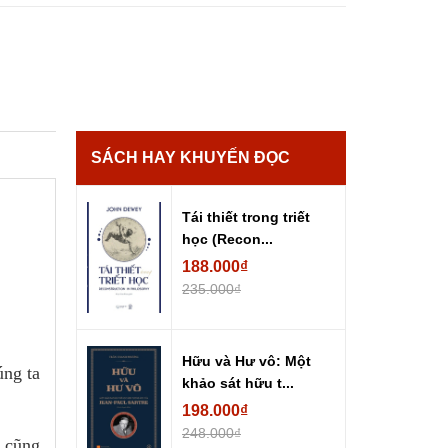
SÁCH HAY KHUYẾN ĐỌC
Tái thiết trong triết
học (Recon...
188.000₫
235.000₫
Hữu và Hư vô: Một
úng ta
khảo sát hữu t...
198.000₫
248.000₫
o cũng