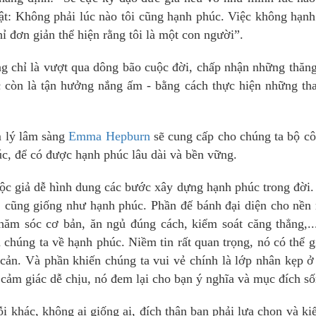
hật: Không phải lúc nào tôi cũng hạnh phúc. Việc không hạn
 đơn giản thể hiện rằng tôi là một con người”.
g chỉ là vượt qua dông bão cuộc đời, chấp nhận những thăn
c còn là tận hưởng nắng ấm - bằng cách thực hiện những th
m lý lâm sàng
Emma Hepburn
sẽ cung cấp cho chúng ta bộ c
úc, để có được hạnh phúc lâu dài và bền vững.
ộc giả dễ hình dung các bước xây dựng hạnh phúc trong đời
y, cũng giống như hạnh phúc. Phần đế bánh đại diện cho nề
hăm sóc cơ bản, ăn ngủ đúng cách, kiểm soát căng thẳng,.
 chúng ta về hạnh phúc. Niềm tin rất quan trọng, nó có thể g
cản. Và phần khiến chúng ta vui vẻ chính là lớp nhân kẹp ở
 cảm giác dễ chịu, nó đem lại cho bạn ý nghĩa và mục đích số
khác, không ai giống ai, đích thân bạn phải lựa chọn và ki