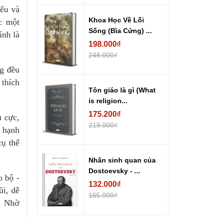
yếu và
Khoa Học Về Lối
c một
Sống (Bìa Cứng) ...
ính là
198.000₫
248.000₫
ng đều
 thích
Tôn giáo là gì (What
is religion...
175.200₫
u cực,
219.000₫
 hạnh
ụ thể
Nhân sinh quan của
Dostoevsky - ...
o bộ -
132.000₫
ũi, dễ
165.000₫
c. Nhờ