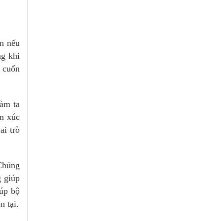
ơn nếu
ng khi
 cuốn
làm ta
ảm xúc
ai trò
 Chúng
g giúp
iúp bộ
n tại.