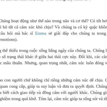
Chúng hoạt động như thế nào trong não và cơ thể? Có tốt h
rũ bỏ tất cả cảm xúc khó chịu? Và chúng ta có kỳ quặc khô
câu hỏi mà bác sĩ
Emma
sẽ giải đáp cho chúng ta trong
 emotions).
 thể thiếu trong cuộc sống hằng ngày của chúng ta. Chúng 
 số trạng thái khác ở giữa hai thái cực này. Đôi khi, các c
oặc mâu thuẫn. Nhưng, quan trọng nhất, cảm xúc luôn đóng v
 cho con người chứ không chỉ riêng những cảm xúc dễ chịu.
 quan cung cấp, giúp ta suy luận và đưa ra quyết định. Chún
 ta biết cách giao tiếp và đồng cảm với người khác. Chúng g
hiệm trong quá khứ. Tóm lại, cảm xúc giúp ta sống sót và tồ