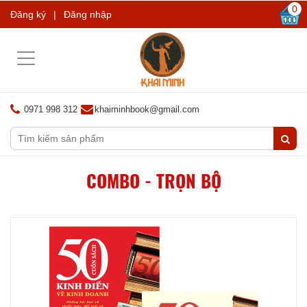
0
Đăng ký
|
Đăng nhập
Toggle
navigation
0971 998 312
khaiminhbook@gmail.com
COMBO - TRỌN BỘ