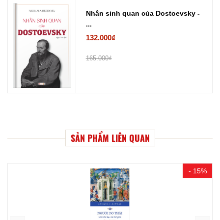
Nhân sinh quan của Dostoevsky -
...
132.000₫
165.000₫
SẢN PHẨM LIÊN QUAN
- 15%