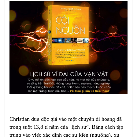
Christian đưa độc giả vào một chuyến đi hoang dã
trong suốt 13,8 tỉ năm của "lịch sử"
.
Bằng cách tập
trung vào việc xác định các sự kiện (ngưỡng), xu