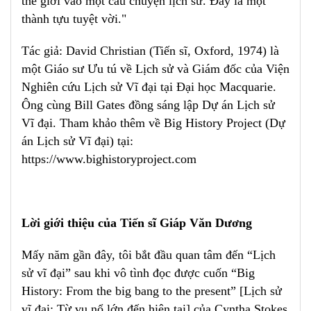
thế giới vào một câu chuyện lịch sử. Đây là một
thành tựu tuyệt vời."
Tác giả: David Christian (Tiến sĩ, Oxford, 1974) là
một Giáo sư Ưu tú về Lịch sử và Giám đốc của Viện
Nghiên cứu Lịch sử Vĩ đại tại Đại học Macquarie.
Ông cùng Bill Gates đồng sáng lập Dự án Lịch sử
Vĩ đại. Tham khảo thêm về Big History Project (Dự
án Lịch sử Vĩ đại) tại:
https://www.bighistoryproject.com
Lời giới thiệu của Tiến sĩ Giáp Văn Dương
Mấy năm gần đây, tôi bắt đầu quan tâm đến “Lịch
sử vĩ đại” sau khi vô tình đọc được cuốn “Big
History: From the big bang to the present” [Lịch sử
vĩ đại: Từ vụ nổ lớn đến hiện tại] của Cyntha Stokes