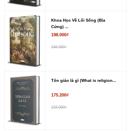
Khoa Học Về Lối Sống (Bìa
Cứng) ...
198.000₫
248.000₫
Tôn giáo là gì (What is religion...
175.200₫
219.000₫