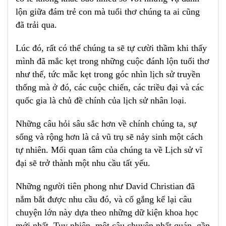
lộn giữa đám trẻ con mà tuổi thơ chúng ta ai cũng
đã trải qua.
Lúc đó, rất có thể chúng ta sẽ tự cười thầm khi thấy
mình đã mắc kẹt trong những cuộc đánh lộn tuổi thơ
như thế, tức mắc kẹt trong góc nhìn lịch sử truyền
thống mà ở đó, các cuộc chiến, các triều đại và các
quốc gia là chủ đề chính của lịch sử nhân loại.
Những câu hỏi sâu sắc hơn về chính chúng ta, sự
sống và rộng hơn là cả vũ trụ sẽ nảy sinh một cách
tự nhiên. Mối quan tâm của chúng ta về Lịch sử vĩ
đại sẽ trở thành một nhu cầu tất yếu.
Những người tiên phong như David Christian đã
nắm bắt được nhu cầu đó, và cố gắng kể lại câu
chuyện lớn này dựa theo những dữ kiện khoa học
mới nhất. Tuy nhiên, một câu chuyện nhất quán, gần