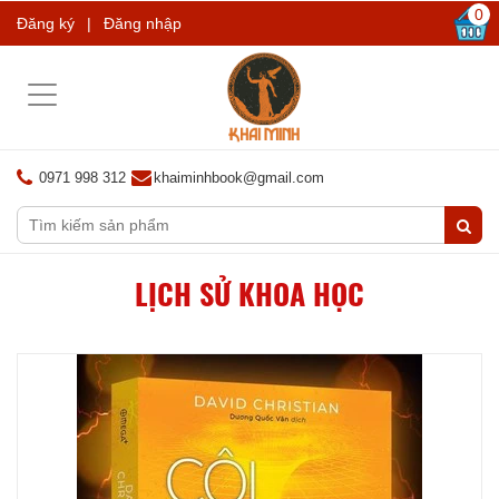
0
Đăng ký
|
Đăng nhập
Toggle
navigation
0971 998 312
khaiminhbook@gmail.com
LỊCH SỬ KHOA HỌC