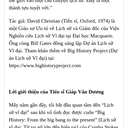
thế giới vào một câu chuyện lịch sử. Đây là một
thành tựu tuyệt vời."
Tác giả: David Christian (Tiến sĩ, Oxford, 1974) là
một Giáo sư Ưu tú về Lịch sử và Giám đốc của Viện
Nghiên cứu Lịch sử Vĩ đại tại Đại học Macquarie.
Ông cùng Bill Gates đồng sáng lập Dự án Lịch sử
Vĩ đại. Tham khảo thêm về Big History Project (Dự
án Lịch sử Vĩ đại) tại:
https://www.bighistoryproject.com
Lời giới thiệu của Tiến sĩ Giáp Văn Dương
Mấy năm gần đây, tôi bắt đầu quan tâm đến “Lịch
sử vĩ đại” sau khi vô tình đọc được cuốn “Big
History: From the big bang to the present” [Lịch sử
vĩ đại: Từ vụ nổ lớn đến hiện tại] của Cyntha Stokes