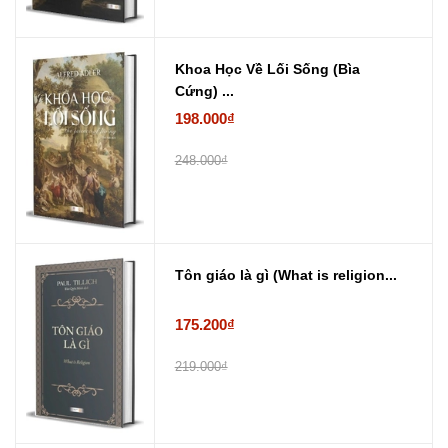
Khoa Học Về Lối Sống (Bìa
Cứng) ...
198.000₫
248.000₫
Tôn giáo là gì (What is religion...
175.200₫
219.000₫