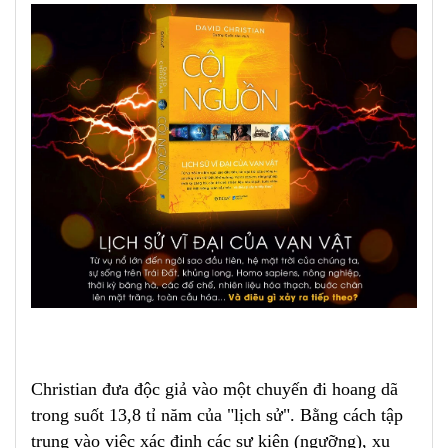
Christian đưa độc giả vào một chuyến đi hoang dã
trong suốt 13,8 tỉ năm của "lịch sử"
.
Bằng cách tập
trung vào việc xác định các sự kiện (ngưỡng), xu