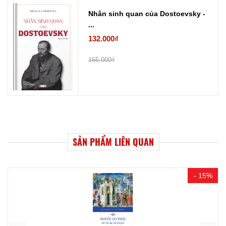
Nhân sinh quan của Dostoevsky -
...
132.000₫
165.000₫
SẢN PHẨM LIÊN QUAN
- 15%