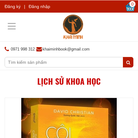
0
Đăng ký
|
Đăng nhập
Toggle
navigation
0971 998 312
khaiminhbook@gmail.com
LỊCH SỬ KHOA HỌC