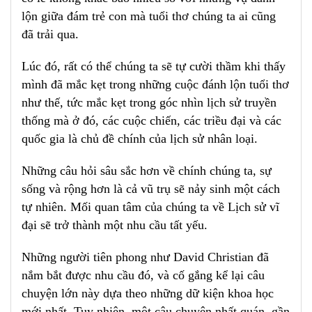
lộn giữa đám trẻ con mà tuổi thơ chúng ta ai cũng
đã trải qua.
Lúc đó, rất có thể chúng ta sẽ tự cười thầm khi thấy
mình đã mắc kẹt trong những cuộc đánh lộn tuổi thơ
như thế, tức mắc kẹt trong góc nhìn lịch sử truyền
thống mà ở đó, các cuộc chiến, các triều đại và các
quốc gia là chủ đề chính của lịch sử nhân loại.
Những câu hỏi sâu sắc hơn về chính chúng ta, sự
sống và rộng hơn là cả vũ trụ sẽ nảy sinh một cách
tự nhiên. Mối quan tâm của chúng ta về Lịch sử vĩ
đại sẽ trở thành một nhu cầu tất yếu.
Những người tiên phong như David Christian đã
nắm bắt được nhu cầu đó, và cố gắng kể lại câu
chuyện lớn này dựa theo những dữ kiện khoa học
mới nhất. Tuy nhiên, một câu chuyện nhất quán, gần