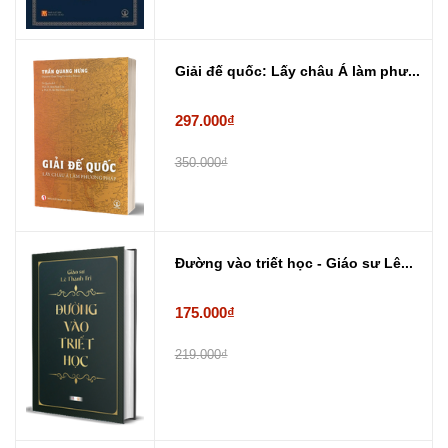
Giải đế quốc: Lấy châu Á làm phư...
297.000₫
350.000₫
Đường vào triết học - Giáo sư Lê...
175.000₫
219.000₫