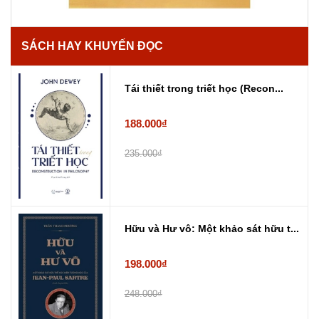
SÁCH HAY KHUYẾN ĐỌC
Tái thiết trong triết học (Recon...
188.000₫
235.000₫
Hữu và Hư vô: Một khảo sát hữu t...
198.000₫
248.000₫