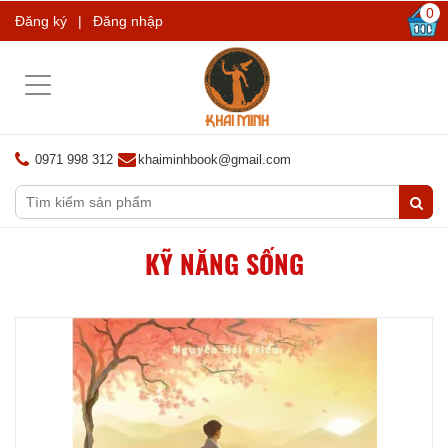
0
Đăng ký
|
Đăng nhập
Toggle
navigation
0971 998 312
khaiminhbook@gmail.com
KỸ NĂNG SỐNG