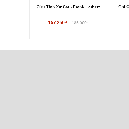
iad (Hộp 2
Cứu Tinh Xứ Cát - Frank Herbert
Ghi 
157.250₫
00₫
185.000₫