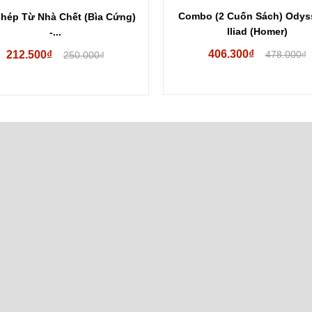
Combo (2 Cuốn Sách) Odys
Chép Từ Nhà Chết (Bìa Cứng)
Iliad (Homer)
-...
406.300₫
212.500₫
478.000₫
250.000₫