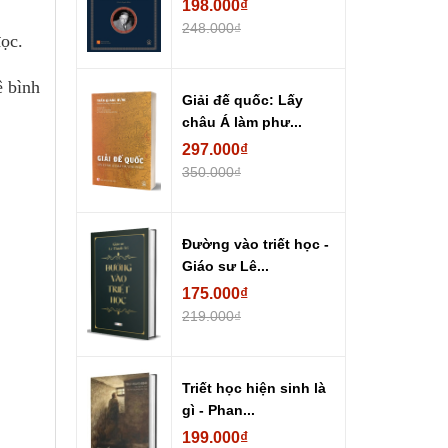
198.000₫
248.000₫
đọc.
ê bình
Giải đế quốc: Lấy
châu Á làm phư...
297.000₫
350.000₫
Đường vào triết học -
Giáo sư Lê...
175.000₫
219.000₫
Triết học hiện sinh là
gì - Phan...
199.000₫