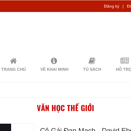
Đăng ký
|
Đ
TRANG CHỦ
VỀ KHAI MINH
TỦ SÁCH
HỖ TR
VĂN HỌC THẾ GIỚI
Cô Gái Đan Mạch - David Eb