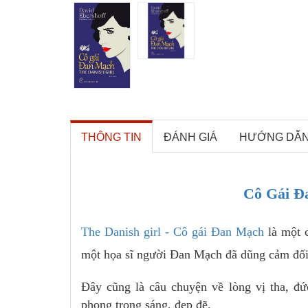
THÔNG TIN
ĐÁNH GIÁ
HƯỚNG DẪ
Cô Gái Đ
The Danish girl - Cô gái Đan Mạch
là một c
một họa sĩ người Đan Mạch đã dũng cảm đối 
Đây cũng là câu chuyện về lòng vị tha, đứ
phong trong sáng, đẹp đẽ.