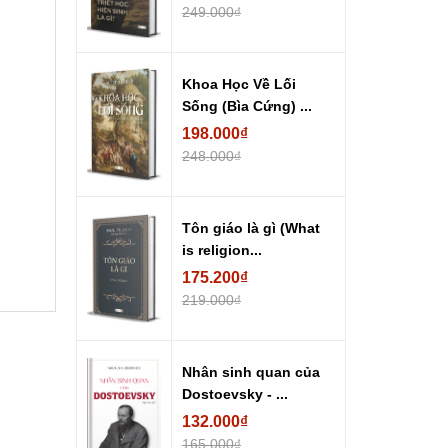
249.000₫
Khoa Học Về Lối
Sống (Bìa Cứng) ...
198.000₫
248.000₫
Tôn giáo là gì (What
is religion...
175.200₫
219.000₫
Nhân sinh quan của
Dostoevsky - ...
132.000₫
165.000₫