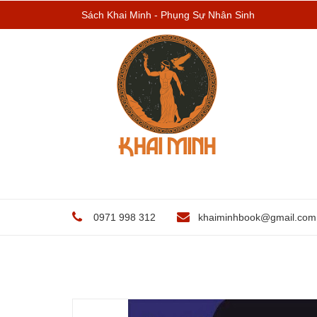
Sách Khai Minh - Phụng Sự Nhân Sinh
0971 998 312
khaiminhbook@gmail.com