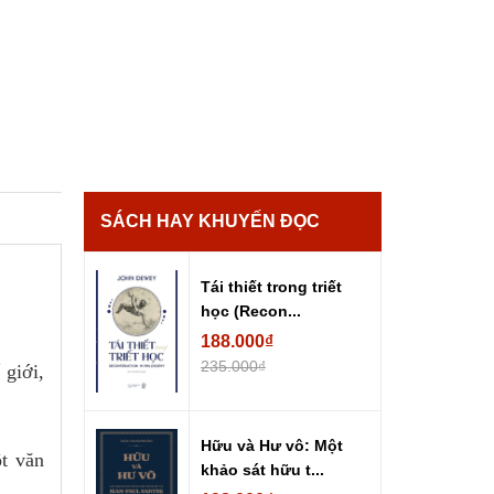
SÁCH HAY KHUYẾN ĐỌC
Tái thiết trong triết
học (Recon...
188.000₫
235.000₫
 giới,
Hữu và Hư vô: Một
ột văn
khảo sát hữu t...