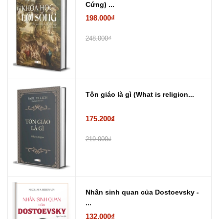
Cứng) ...
198.000₫
248.000₫
Tôn giáo là gì (What is religion...
175.200₫
219.000₫
Nhân sinh quan của Dostoevsky -
...
132.000₫