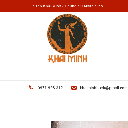
Sách Khai Minh - Phụng Sự Nhân Sinh
0971 998 312
khaiminhbook@gmail.com