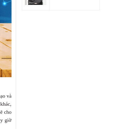
tạo và
 khác,
sẽ
cho
ây giờ