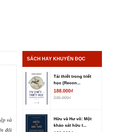
SÁCH HAY KHUYẾN ĐỌC
Tái thiết trong triết
học (Recon...
188.000₫
235.000₫
Hữu và Hư vô: Một
iệp và
khảo sát hữu t...
n đổi