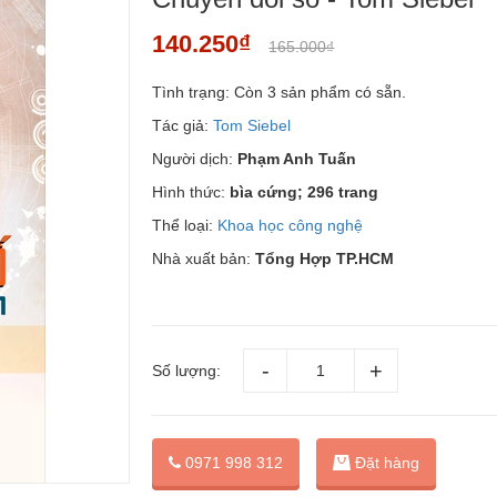
140.250₫
165.000₫
Tình trạng:
Còn 3 sản phẩm có sẵn.
Tác giả:
Tom Siebel
Người dịch:
Phạm Anh Tuấn
Hình thức:
bìa cứng; 296 trang
Thể loại:
Khoa học công nghệ
Nhà xuất bản:
Tổng Hợp TP.HCM
Số lượng:
Đặt hàng
0971 998 312