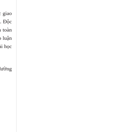
c giao
g. Độc
n toàn
o luận
ài học
đường