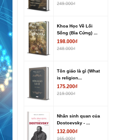
249.000₫
Khoa Học Về Lối
Sống (Bìa Cứng) ...
198.000₫
248.000₫
Tôn giáo là gì (What
is religion...
175.200₫
219.000₫
Nhân sinh quan của
Dostoevsky - ...
132.000₫
165.000₫