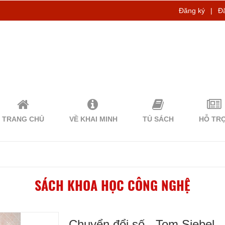
Đăng ký
|
Đ
TRANG CHỦ
VỀ KHAI MINH
TỦ SÁCH
HỖ TR
SÁCH KHOA HỌC CÔNG NGHỆ
Chuyển đổi số - Tom Siebel