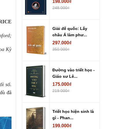
198.000₫
248.000₫
RICE
Giải đế quốc: Lấy
nford;
châu Á làm phư...
297.000₫
oa Kỳ
350.000₫
Đường vào triết học -
Giáo sư Lê...
ổi số
.
175.000₫
219.000₫
 dù đã
Triết học hiện sinh là
gì - Phan...
199.000₫