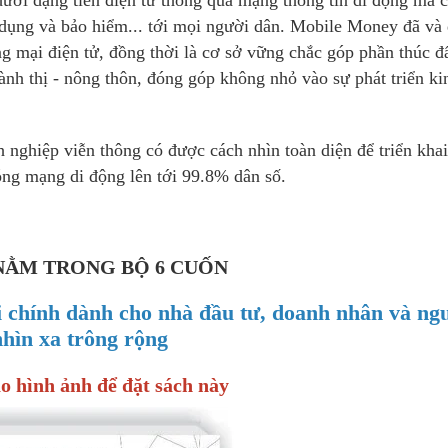
dưới dạng tiền điện tử thông qua mạng thông tin di động mà 
n dụng và bảo hiểm... tới mọi người dân. Mobile Money đã và
g mại điện tử, đồng thời là cơ sở vững chắc góp phần thúc đẩ
ành thị - nông thôn, đóng góp không nhỏ vào sự phát triển ki
 nghiệp viễn thông có được cách nhìn toàn diện để triển khai
óng mạng di động lên tới 99.8% dân số.
NẰM TRONG BỘ 6 CUỐN
i chính dành cho nhà đầu tư, doanh nhân và ng
nhìn xa trông rộng
o hình ảnh để đặt sách này