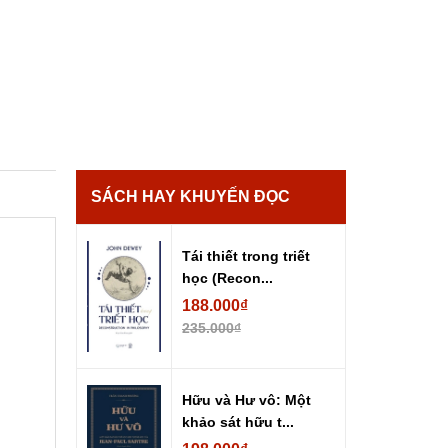
SÁCH HAY KHUYẾN ĐỌC
Tái thiết trong triết
học (Recon...
188.000₫
235.000₫
Hữu và Hư vô: Một
khảo sát hữu t...