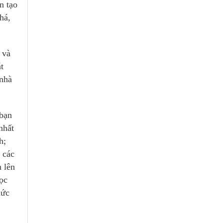
n tạo
há,
 và
t
 nhà
 bạn
nhất
h;
 các
n lên
học
hức