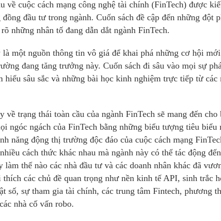
 về cuộc cách mạng công nghệ tài chính (FinTech) được kiế
ng đồng đầu tư trong ngành. Cuốn sách đề cập đến những đột p
m rõ những nhân tố đang dẫn dắt ngành FinTech.
 là một nguồn thông tin vô giá để khai phá những cơ hội mới
 trường đang tăng trưởng này. Cuốn sách đi sâu vào mọi sự phá
 hiểu sâu sắc và những bài học kinh nghiệm trực tiếp từ các
ày về trạng thái toàn cầu của ngành FinTech sẽ mang đến cho
mọi ngóc ngách của FinTech bằng những biểu tượng tiêu biểu 
 tính năng động thị trường độc đáo của cuộc cách mạng FinTec
nhiều cách thức khác nhau mà ngành này có thể tác động đến
ấy làm thế nào các nhà đầu tư và các doanh nhân khác đã vươ
thích các chủ đề quan trọng như nền kinh tế API, sinh trắc 
ật số, sự tham gia tài chính, các trung tâm Fintech, phương t
 các nhà cố vấn robo.