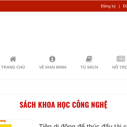
Đăng ký
|
Đ
TRANG CHỦ
VỀ KHAI MINH
TỦ SÁCH
HỖ TR
SÁCH KHOA HỌC CÔNG NGHỆ
Tiền di động để thúc đẩy tài 