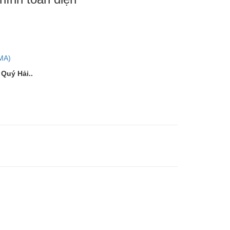
SMA)
Quý Hải..