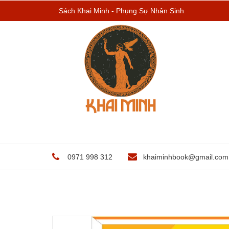
Sách Khai Minh - Phụng Sự Nhân Sinh
0971 998 312
khaiminhbook@gmail.com