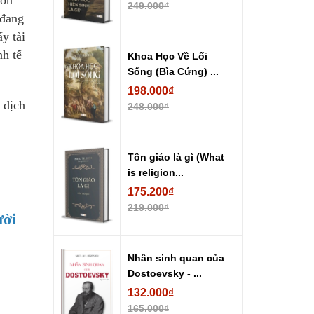
còn
249.000₫
 đang
y tài
nh tế
Khoa Học Về Lối
Sống (Bìa Cứng) ...
198.000₫
 dịch
248.000₫
Tôn giáo là gì (What
is religion...
175.200₫
219.000₫
ười
Nhân sinh quan của
Dostoevsky - ...
132.000₫
165.000₫