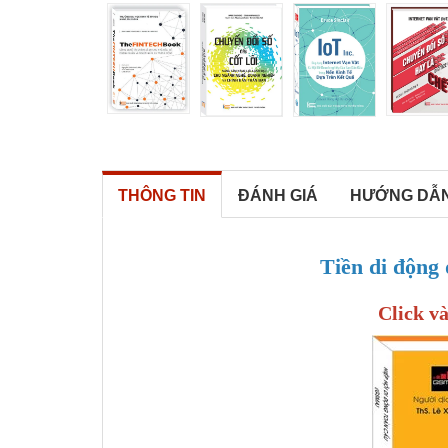
THÔNG TIN
ĐÁNH GIÁ
HƯỚNG DẪ
Tiền di động 
Click và