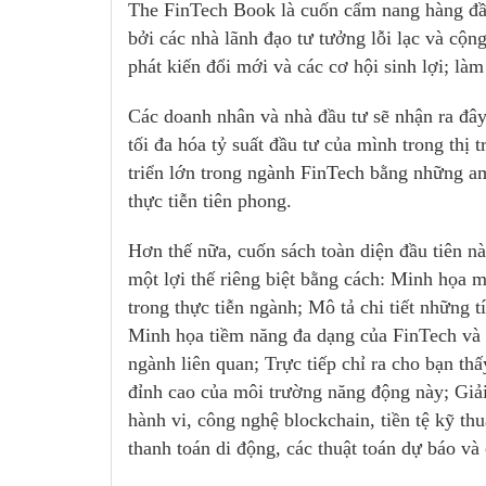
The FinTech Book là cuốn cẩm nang hàng đầu
bởi các nhà lãnh đạo tư tưởng lỗi lạc và cộ
phát kiến đổi mới và các cơ hội sinh lợi; là
Các doanh nhân và nhà đầu tư sẽ nhận ra đây
tối đa hóa tỷ suất đầu tư của mình trong thị
triển lớn trong ngành FinTech bằng những am
thực tiễn tiên phong.
Hơn thế nữa, cuốn sách toàn diện đầu tiên n
một lợi thế riêng biệt bằng cách: Minh họa 
trong thực tiễn ngành; Mô tả chi tiết những
Minh họa tiềm năng đa dạng của FinTech và 
ngành liên quan; Trực tiếp chỉ ra cho bạn th
đỉnh cao của môi trường năng động này; Giải 
hành vi, công nghệ blockchain, tiền tệ kỹ thu
thanh toán di động, các thuật toán dự báo và