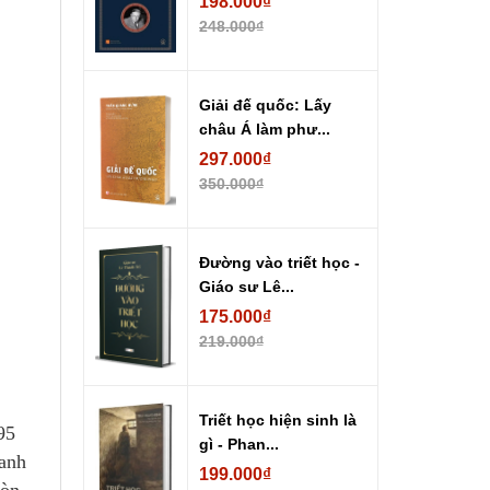
198.000₫
248.000₫
Giải đế quốc: Lấy
châu Á làm phư...
297.000₫
350.000₫
Đường vào triết học -
Giáo sư Lê...
175.000₫
219.000₫
Triết học hiện sinh là
95
gì - Phan...
hanh
199.000₫