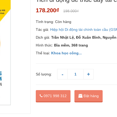
178.200₫
198.000₫
Tình trạng:
Còn hàng
Tác giả:
Hiệp hội Di động tài chính toàn cầu (G
Dịch giả:
Trần Nhật Lệ, Đỗ Xuân Bình, Nguyễn 
Hình thức:
Bìa mềm, 368 trang
Thể loại:
Khoa học công...
Số lượng:
Đặt hàng
0971 998 312