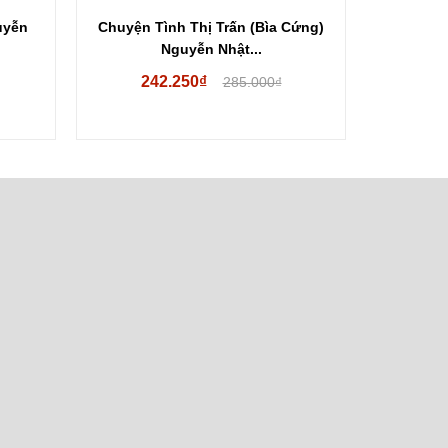
uyễn
Chuyện Tình Thị Trấn (Bìa Cứng)
Thử Một Đ
Nguyễn Nhật...
242.250₫
10
285.000₫