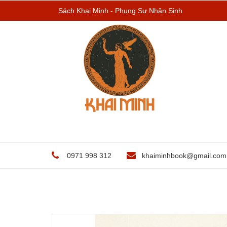
Sách Khai Minh - Phụng Sự Nhân Sinh
0971 998 312
khaiminhbook@gmail.com