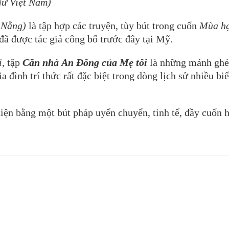
ữ Việt Nam)
Nẵng)
là tập hợp các truyện, tùy bút trong cuốn
Mùa h
đã được tác giả công bố trước đây tại Mỹ.
i,
tập
Căn nhà An Đông của Mẹ tôi
là những mảnh gh
 đình trí thức rất đặc biệt trong dòng lịch sử nhiều bi
hiện bằng một bút pháp uyển chuyển, tinh tế, đầy cuốn h
.