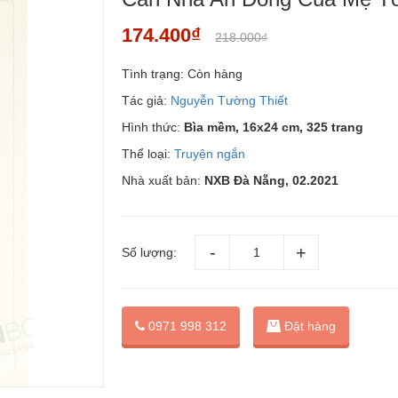
174.400₫
218.000₫
Tình trạng:
Còn hàng
Tác giả:
Nguyễn Tường Thiết
Hình thức:
Bìa mềm, 16x24 cm, 325 trang
Thể loại:
Truyện ngắn
Nhà xuất bản:
NXB Đà Nẵng, 02.2021
Số lượng:
Đặt hàng
0971 998 312