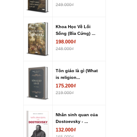
249.000₫
Khoa Học Về Lối
Sống (Bìa Cứng) ...
198.000₫
248.000₫
Tôn giáo là gì (What
is religion...
175.200₫
219.000₫
Nhân sinh quan của
Dostoevsky - ...
132.000₫
165.000₫