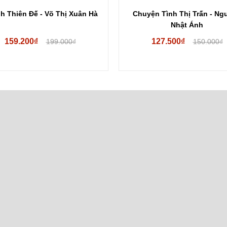
h Thiên Đế - Võ Thị Xuân Hà
Chuyện Tình Thị Trấn - Ng
Nhật Ánh
159.200₫
127.500₫
199.000₫
150.000₫