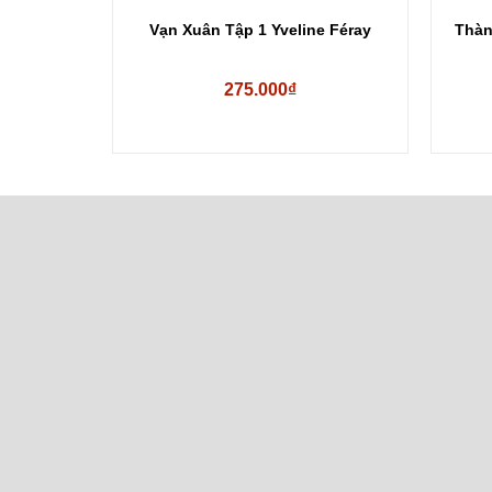
e Féray
Vạn Xuân Tập 1 Yveline Féray
Thàn
275.000₫