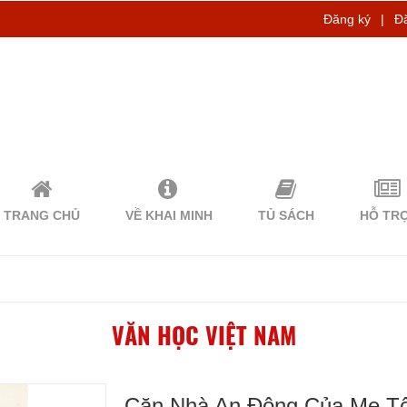
Đăng ký
|
Đ
TRANG CHỦ
VỀ KHAI MINH
TỦ SÁCH
HỖ TR
VĂN HỌC VIỆT NAM
Căn Nhà An Đông Của Mẹ Tô