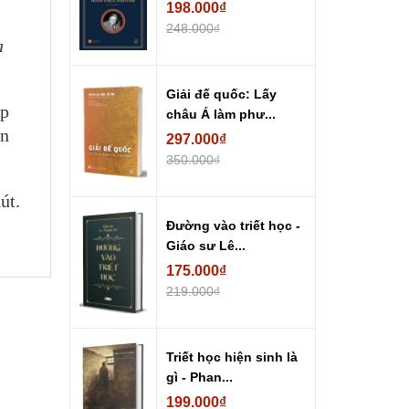
198.000₫
248.000₫
ạ
Giải đế quốc: Lấy
ép
châu Á làm phư...
ến
297.000₫
350.000₫
út.
Đường vào triết học -
Giáo sư Lê...
175.000₫
219.000₫
Triết học hiện sinh là
gì - Phan...
199.000₫