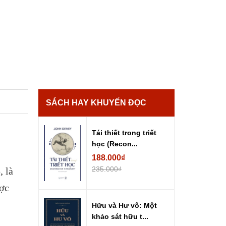
SÁCH HAY KHUYẾN ĐỌC
Tái thiết trong triết
học (Recon...
188.000₫
235.000₫
, là
ược
Hữu và Hư vô: Một
khảo sát hữu t...