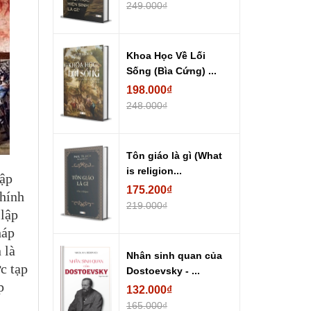
249.000₫
Khoa Học Về Lối
Sống (Bìa Cứng) ...
198.000₫
248.000₫
Tôn giáo là gì (What
is religion...
tập
175.200₫
chính
219.000₫
 lập
háp
 là
Nhân sinh quan của
c tạp
Dostoevsky - ...
p
132.000₫
165.000₫