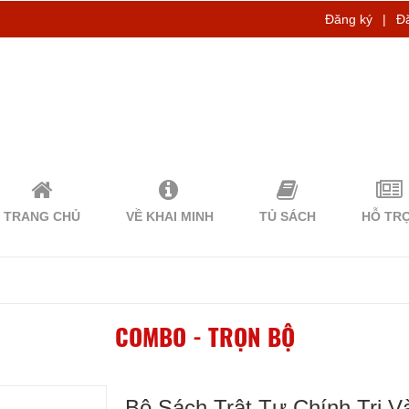
Đăng ký
|
Đ
TRANG CHỦ
VỀ KHAI MINH
TỦ SÁCH
HỖ TR
COMBO - TRỌN BỘ
Bộ Sách Trật Tự Chính Trị V