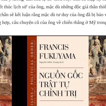
ết thúc lịch sử' của ông, mặc dù những độc giả thân thiế
hắn sẽ kết luận rằng mặc dù tư duy của ông đã bị bảo 
g hợp, câu chuyện cũ của ông về chiến thắng ở Mỹ tron