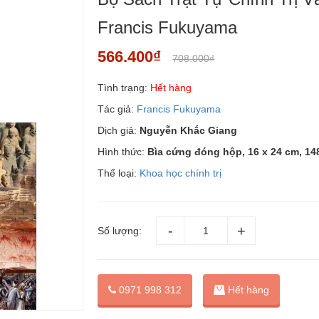
Francis Fukuyama
566.400₫
708.000₫
Tình trạng:
Hết hàng
Tác giả:
Francis Fukuyama
Dịch giả:
Nguyễn Khắc Giang
Hình thức:
Bìa cứng đóng hộp, 16 x 24 cm, 14
Thể loại:
Khoa học chính trị
Số lượng:
0971 998 312
Hết hàng