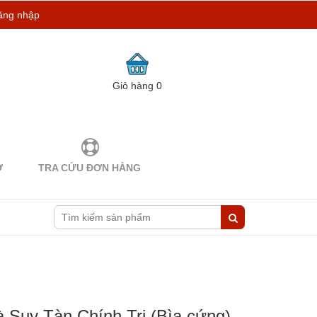
ăng nhập
Giỏ hàng
0
Ợ
TRA CỨU ĐƠN HÀNG
à Suy Tàn Chính Trị (Bìa cứng)-