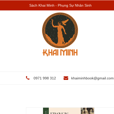
Sách Khai Minh - Phụng Sự Nhân Sinh
0971 998 312
khaiminhbook@gmail.com