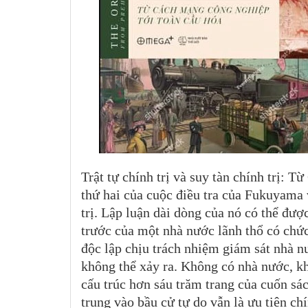
Trật tự chính trị và suy tàn chính trị:
thứ hai của cuộc điều tra của Fukuyama v
trị. Lập luận dài dòng của nó có thể đượ
trước của một nhà nước lãnh thổ có chức
độc lập chịu trách nhiệm giám sát nhà nư
không thể xảy ra. Không có nhà nước, kh
cấu trúc hơn sáu trăm trang của cuốn sá
trung vào bầu cử tự do vẫn là ưu tiên chí