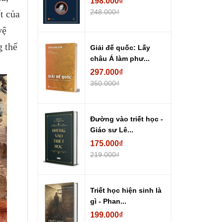
198.000₫
248.000₫
t của
vệ
g thế
Giải đế quốc: Lấy
châu Á làm phư...
297.000₫
350.000₫
Đường vào triết học -
Giáo sư Lê...
175.000₫
219.000₫
Triết học hiện sinh là
gì - Phan...
199.000₫