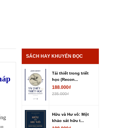
SÁCH HAY KHUYẾN ĐỌC
Tái thiết trong triết
háp
học (Recon...
188.000₫
235.000₫
Hữu và Hư vô: Một
ếng
khảo sát hữu t...
au,