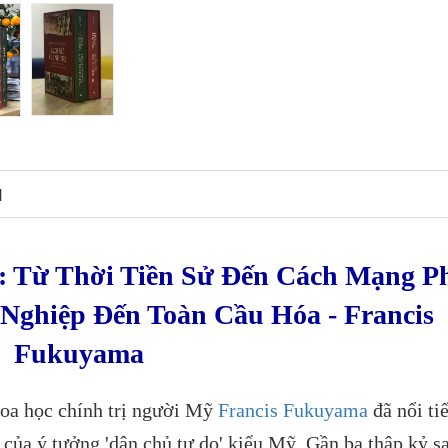
N
ị: Từ Thời Tiền Sử Đến Cách Mạng P
Nghiệp Đến Toàn Cầu Hóa - Francis
Fukuyama
hoa học chính trị người Mỹ
Francis Fukuyama
đã nổi ti
 của ý tưởng 'dân chủ tự do' kiểu Mỹ. Gần ba thập kỷ s