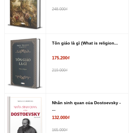
248.000₫
Tôn giáo là gì (What is religion...
175.200₫
219.000₫
Nhân sinh quan của Dostoevsky -
...
132.000₫
165.000₫