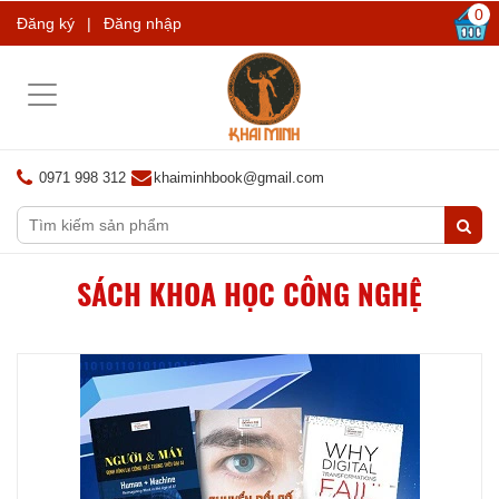
0
Đăng ký
|
Đăng nhập
Toggle
navigation
0971 998 312
khaiminhbook@gmail.com
SÁCH KHOA HỌC CÔNG NGHỆ