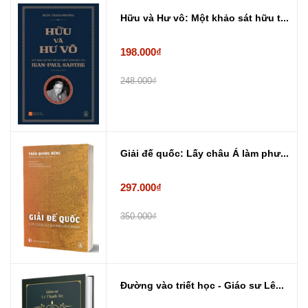
Hữu và Hư vô: Một khảo sát hữu t...
198.000₫
248.000₫
Giải đế quốc: Lấy châu Á làm phư...
297.000₫
350.000₫
Đường vào triết học - Giáo sư Lê...