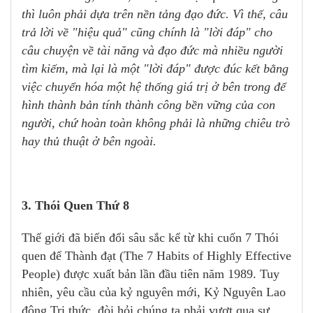
thì luôn phải dựa trên nền tảng đạo đức.
Vì thế, câu
trả lời về "hiệu quả" cũng chính là "lời đáp" cho
câu chuyện về tài năng và đạo đức mà nhiều người
tìm kiếm, mà lại là một "lời đáp" được đúc kết bằng
việc chuyển hóa một hệ thống giá trị ở bên trong để
hình thành bản tính thành công bền vững của con
người, chứ hoàn toàn không phải là những chiêu trò
hay thủ thuật ở bên ngoài.
3. Thói Quen Thứ 8
Thế giới đã biến đổi sâu sắc kể từ khi cuốn 7 Thói
quen để Thành đạt (The 7 Habits of Highly Effective
People) được xuất bản lần đầu tiên năm 1989. Tuy
nhiên, yêu cầu của kỷ nguyên mới, Kỷ Nguyên Lao
động Tri thức, đòi hỏi chúng ta phải vượt qua sự