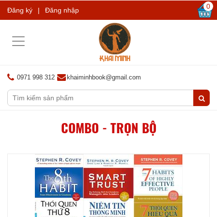
0
Đăng ký
|
Đăng nhập
Toggle
navigation
0971 998 312
khaiminhbook@gmail.com
COMBO - TRỌN BỘ