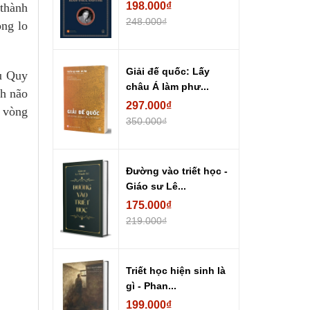
198.000₫
 thành
248.000₫
ong lo
Giải đế quốc: Lấy
ệu Quy
châu Á làm phư...
ch não
297.000₫
c vòng
350.000₫
Đường vào triết học -
Giáo sư Lê...
175.000₫
219.000₫
Triết học hiện sinh là
gì - Phan...
199.000₫