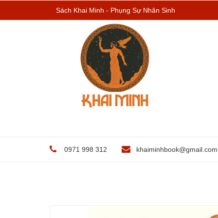
Sách Khai Minh - Phụng Sự Nhân Sinh
0971 998 312
khaiminhbook@gmail.com