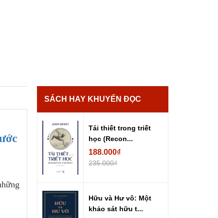
SÁCH HAY KHUYẾN ĐỌC
Tái thiết trong triết
Bước
học (Recon...
188.000₫
235.000₫
 những
Hữu và Hư vô: Một
khảo sát hữu t...