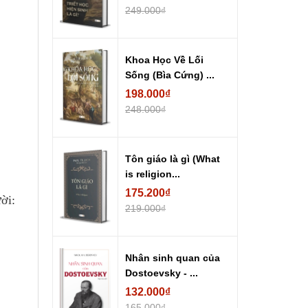
249.000₫
Khoa Học Về Lối
Sống (Bìa Cứng) ...
198.000₫
248.000₫
Tôn giáo là gì (What
is religion...
175.200₫
ời:
219.000₫
Nhân sinh quan của
Dostoevsky - ...
132.000₫
165.000₫