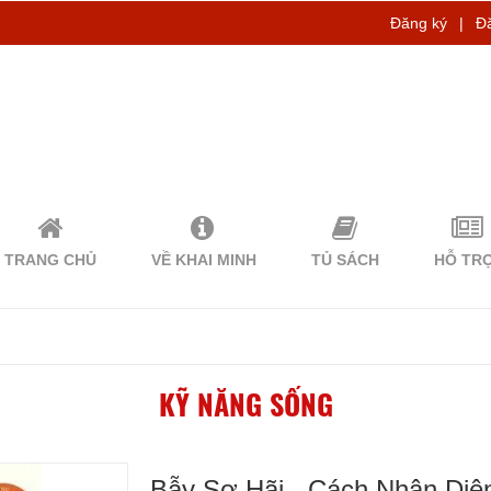
Đăng ký
|
Đ
TRANG CHỦ
VỀ KHAI MINH
TỦ SÁCH
HỖ TR
KỸ NĂNG SỐNG
Bẫy Sợ Hãi - Cách Nhận Di