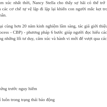
m xúc nhất thời, Nancy Stella cho thấy sợ hãi có thể trở
 các cơ chế tự vệ lặp đi lặp lại khiến con người mắc kẹt tr
hân.
đại cùng hơn 20 năm kinh nghiệm lâm sàng, tác giả giới thi
ocess - CBP) - phương pháp 6 bước giúp người đọc hiểu cá
ng những lối tư duy, cảm xúc và hành vi mới để vượt qua cá
 ứng trước nguy hiểm
í luôn trong trạng thái báo động