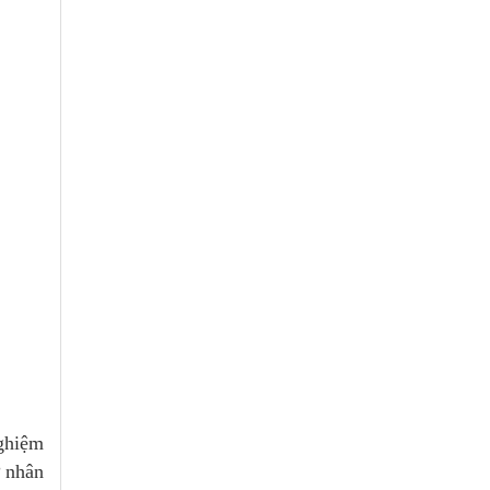
nghiệm
ư nhân