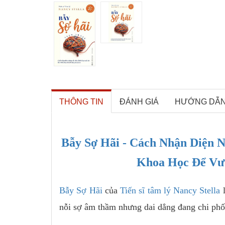
THÔNG TIN
ĐÁNH GIÁ
HƯỚNG DẪ
Bẫy Sợ Hãi - Cách Nhận Diện 
Khoa Học Để Vượ
Bẫy Sợ Hãi
của
Tiến sĩ tâm lý Nancy Stella
l
nỗi sợ âm thầm nhưng dai dẳng đang chi phố