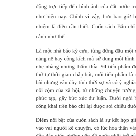
động trực tiếp đến hình ảnh của đất nước tr
như hiện nay. Chính vì vậy, hơn bao giờ hế
nhiệm là điều cần thiết. Cuốn sách Bắn chỉ
cảnh như thế.
Là một nhà báo kỳ cựu, từng đứng đầu một cơ
nặng nề hay công kích mà sử dụng một hình t
nhẹ nhàng nhưng thấm thía. 94 tiểu phẩm đư
thứ tự thời gian chắp bút, mỗi tiểu phẩm là
bài nhưng vẫn đầy tính thời sự và có ý nghĩ
nổi cộm của xã hội, từ những chuyện tưởng
phức tạp, gây bức xúc dư luận. Dưới ngòi 
công khai trên báo chí lại được soi chiếu dư
Điểm nổi bật của cuốn sách là sự kết hợp gi
vào vai người kể chuyện, có lúc hóa thân v
độc đáo giúp những vấn đề nhức nhối trở nê