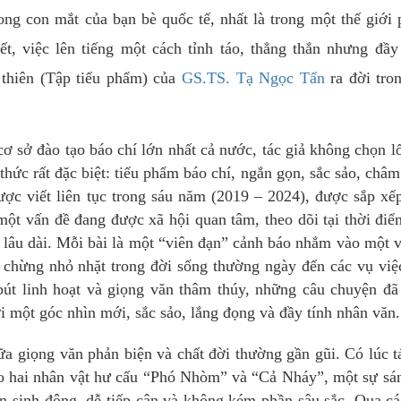
ong con mắt của bạn bè quốc tế, nhất là trong một thế giới
t, việc lên tiếng một cách tỉnh táo, thẳng thắn nhưng đầy
 thiên (Tập tiểu phẩm) của
GS.TS. Tạ Ngọc Tấn
ra đời tro
 sở đào tạo báo chí lớn nhất cả nước, tác giả không chọn lố
hức rất đặc biệt: tiểu phẩm báo chí, ngắn gọn, sắc sảo, châ
ợc viết liên tục trong sáu năm (2019 – 2024), được sắp xế
 một vấn đề đang được xã hội quan tâm, theo dõi tại thời điể
a lâu dài. Mỗi bài là một “viên đạn” cảnh báo nhắm vào một 
 chừng nhỏ nhặt trong đời sống thường ngày đến các vụ việ
bút linh hoạt và giọng văn thâm thúy, những câu chuyện đ
ới một góc nhìn mới, sắc sảo, lắng đọng và đầy tính nhân văn.
ữa giọng văn phản biện và chất đời thường gần gũi. Có lúc t
ào hai nhân vật hư cấu “Phó Nhòm” và “Cả Nháy”, một sự sá
n sinh động, dễ tiếp cận và không kém phần sâu sắc. Qua cá