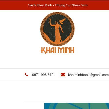
Sách Khai Minh - Phụng Sự Nhân Sinh
0971 998 312
khaiminhbook@gmail.com