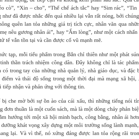
 cò”, “Xin – cho”, “Thể chế ách tắc” hay “Sim rác”, “Tin 
 như đã được nhắc đến quá nhiều lại vẫn rất nóng, bởi chún
không quên lan tỏa những giá trị tích cực, nhân văn qua nhữ
 mẹ nêu gương nhân ái”, hay “Ấm lòng”, như một cách nhấn
 tử tế vẫn tồn tại và cần được cổ vũ mạnh mẽ.
ức tạp, mỗi tiểu phẩm trong Bắn chỉ thiên như một phát sú
 tinh thần trách nhiệm công dân. Đây không chỉ là tác phẩ
có trong tay của những nhà quản lý, nhà giáo dục, và đặc b
n điểm và thái độ sống trong một thời đại mà mạng xã hội,
 tiếp nhận và phản ứng với thông tin.
 bị che mờ bởi sự ồn ào của cái xấu, thì những tiếng nói tỉ
ng đơn thuần là một cuốn sách, mà là một dòng chảy phản biệ
nhằm hướng tới một xã hội minh bạch, công bằng, nhân ái hơ
ôi dưỡng khát vọng xây dựng một môi trường sống lành mạnh,
ang lại. Và vì thế, nó xứng đáng được lan tỏa rộng rãi tro