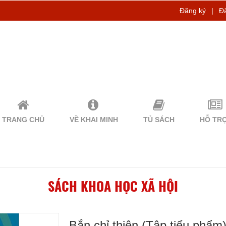
Đăng ký
|
Đ
TRANG CHỦ
VỀ KHAI MINH
TỦ SÁCH
HỖ TR
SÁCH KHOA HỌC XÃ HỘI
Bắn chỉ thiên (Tập tiểu phẩ