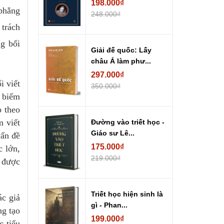
198.000₫
 phẳng
248.000₫
 trách
ng bối
Giải đế quốc: Lấy
châu Á làm phư...
297.000₫
i viết
350.000₫
m biếm
p theo
m viết
Đường vào triết học -
Giáo sư Lê...
vấn đề
175.000₫
c lớn,
219.000₫
ã được
Triết học hiện sinh là
ác giả
gì - Phan...
ng tạo
199.000₫
c tiểu