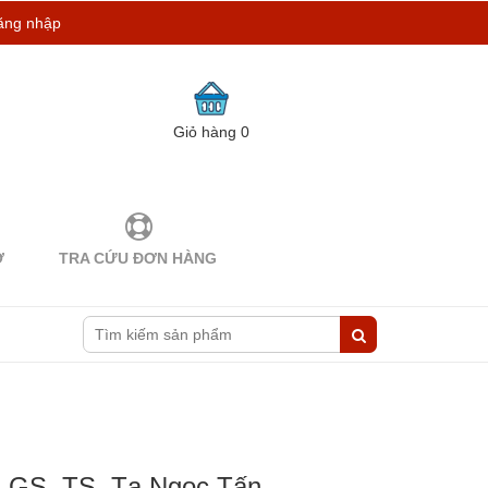
ăng nhập
Giỏ hàng
0
Ợ
TRA CỨU ĐƠN HÀNG
m) GS. TS. Tạ Ngọc Tấn