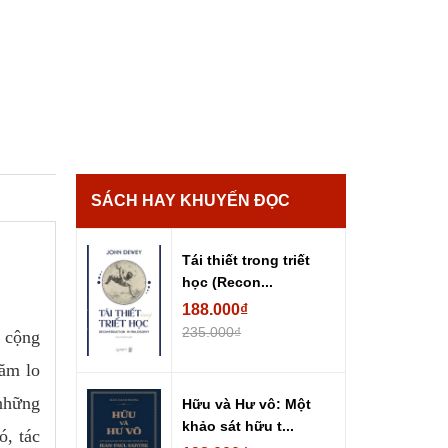
SÁCH HAY KHUYẾN ĐỌC
Tái thiết trong triết
học (Recon...
188.000₫
235.000₫
ì cộng
hăm lo
 những
Hữu và Hư vô: Một
khảo sát hữu t...
ó, tác