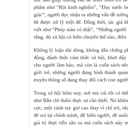
phẩm như “Rút kinh nghiệm”, “Đục nước béo
giặc”, người đọc nhận ra những vấn đề tưởng
hề được xử lý triệt để. Đồng thời, tác giả 
viết như “Phép màu có thật”, “Những người
rằng, dù xã hội có biến chuyển thế nào, điều
Không lý luận dài dòng, không dẫn chứng ph
động, đánh thức cảm thức xã hội, khơi dậy
cho người làm báo, mà còn là cuốn sách nên 
giới trẻ, những người đang hình thành qua
truyền thông số đang thay đổi cách con người
Trong xã hội hôm nay, nơi mà cái tốt có thể
như Bắn chỉ thiên thực sự cần thiết. Nó khô
cực, một cánh tay giơ cao thay vì chỉ trỏ, 
để soi lại chính mình, để hiểu người, để nu
giá trị thực tiễn sâu xa mà cuốn sách này m