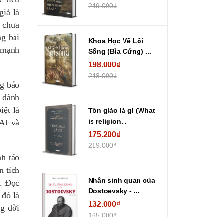
249.000₫
giả là
g chưa
ng bài
Khoa Học Về Lối
 mạnh
Sống (Bìa Cứng) ...
198.000₫
248.000₫
ng báo
m dành
iệt là
Tôn giáo là gì (What
is religion...
 AI và
175.200₫
219.000₫
nh táo
n tích
Nhân sinh quan của
n. Đọc
Dostoevsky - ...
 đó là
132.000₫
ng đời
165.000₫