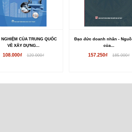
đức doanh nhân - Nguồn gốc
Quyền hiến định và luật tư:
của...
phát...
157.250₫
187.000₫
185.000₫
220.000₫