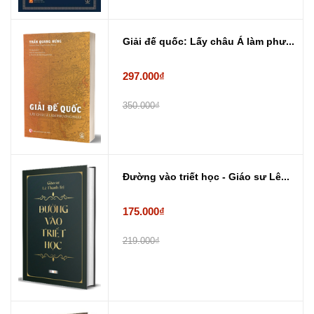
Giải đế quốc: Lấy châu Á làm phư...
297.000₫
350.000₫
Đường vào triết học - Giáo sư Lê...
175.000₫
219.000₫