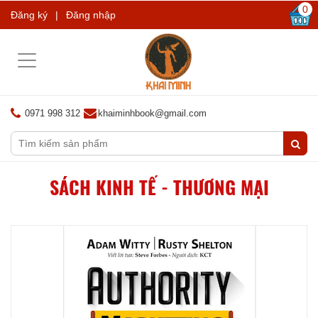
0
Đăng ký
|
Đăng nhập
Toggle
navigation
0971 998 312
khaiminhbook@gmail.com
SÁCH KINH TẾ - THƯƠNG MẠI