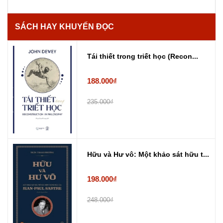
SÁCH HAY KHUYẾN ĐỌC
Tái thiết trong triết học (Recon...
188.000₫
235.000₫
Hữu và Hư vô: Một khảo sát hữu t...
198.000₫
248.000₫