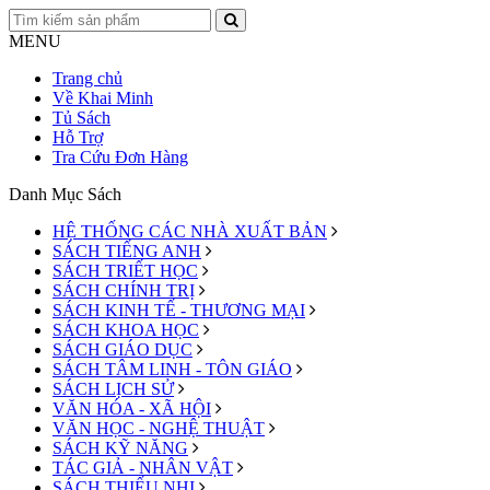
MENU
Trang chủ
Về Khai Minh
Tủ Sách
Hỗ Trợ
Tra Cứu Đơn Hàng
Danh Mục Sách
HỆ THỐNG CÁC NHÀ XUẤT BẢN
SÁCH TIẾNG ANH
SÁCH TRIẾT HỌC
SÁCH CHÍNH TRỊ
SÁCH KINH TẾ - THƯƠNG MẠI
SÁCH KHOA HỌC
SÁCH GIÁO DỤC
SÁCH TÂM LINH - TÔN GIÁO
SÁCH LỊCH SỬ
VĂN HÓA - XÃ HỘI
VĂN HỌC - NGHỆ THUẬT
SÁCH KỸ NĂNG
TÁC GIẢ - NHÂN VẬT
SÁCH THIẾU NHI