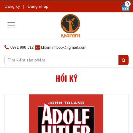
0
Đăng ký
|
Đăng nhập
Toggle
navigation
0971 998 312
khaiminhbook@gmail.com
HỒI KÝ