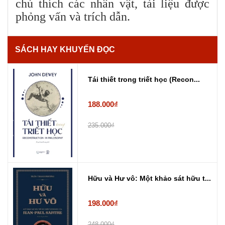
chú thích các nhân vật, tài liệu được
phỏng vấn và trích dẫn.
SÁCH HAY KHUYẾN ĐỌC
Tái thiết trong triết học (Recon...
188.000₫
235.000₫
Hữu và Hư vô: Một khảo sát hữu t...
198.000₫
248.000₫