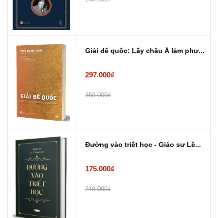
Giải đế quốc: Lấy châu Á làm phư...
297.000₫
350.000₫
Đường vào triết học - Giáo sư Lê...
175.000₫
219.000₫