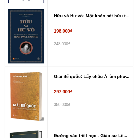
Hữu và Hư vô: Một khảo sát hữu t...
198.000₫
248.000₫
Giải đế quốc: Lấy châu Á làm phư...
297.000₫
350.000₫
Đường vào triết học - Giáo sư Lê...