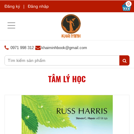
0
Đăng ký
|
Đăng nhập
Toggle
navigation
0971 998 312
khaiminhbook@gmail.com
TÂM LÝ HỌC