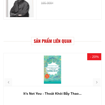
165.000₫
SẢN PHẨM LIÊN QUAN
- 20%
It’s Not You - Thoát Khỏi Bẫy Thao...