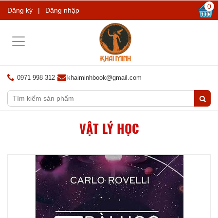
0
Đăng ký
|
Đăng nhập
Toggle
navigation
0971 998 312
khaiminhbook@gmail.com
VẬT LÝ HỌC