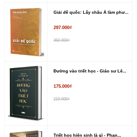
Giải đế quốc: Lấy châu Á làm phư...
297.000₫
350.000₫
Đường vào triết học - Giáo sư Lê...
175.000₫
219.000₫
Triết học hiện sinh là gì - Phan...