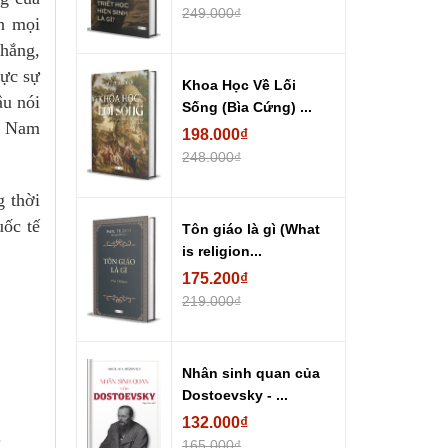
249.000₫
n mọi
thắng,
hực sự
Khoa Học Về Lối
âu nói
Sống (Bìa Cứng) ...
ệt Nam
198.000₫
248.000₫
g thời
uốc tế
Tôn giáo là gì (What
is religion...
175.200₫
219.000₫
Nhân sinh quan của
Dostoevsky - ...
132.000₫
.
165.000₫