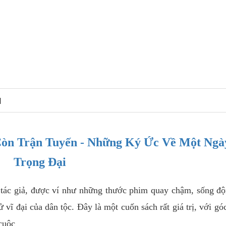
N
Còn Trận Tuyến - Những Ký Ức Về Một Ngà
Trọng Đại
u tác giả, được ví như những thước phim quay chậm, sống đ
 vĩ đại của dân tộc. Đây là một cuốn sách rất giá trị, với gó
cuộc