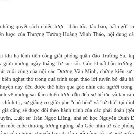
những quyết sách chiến lược "thần tốc, táo bạo, bất ngờ" 
hiến lược của Thượng Tướng Hoàng Minh Thảo, nội dung cá
i khi hạ lệnh tiến công giải phóng quần đảo Trường Sa, kị
ay giữa những ngày tháng Tư sục sôi. Góc khuất hậu trường
hút cuối cùng của nội các Dương Văn Minh, chứng kiến sự 
biến nghẹt thở trong quá trình soạn thảo lời tuyên bố đầu hà
chuyện này đều được thể hiện qua góc nhìn của người trong
h về những sai lầm chiến lược dẫn đến sự bế tắc và tan rã
chính trị, sự giằng co giữa phe "chủ hòa" và "tử thủ" tại di
ả cũng sẽ được dõi theo hành trình của các phái đoàn (gồ
Huyền, Luật sư Trần Ngọc Liễng, nhà sử học Nguyễn Đình Đ
kiếm một cuộc thương lượng ngừng bắn Góc nhìn từ các phón
tráng của những chuyến bay di tản cuối cùng và sự ngỡ ngà