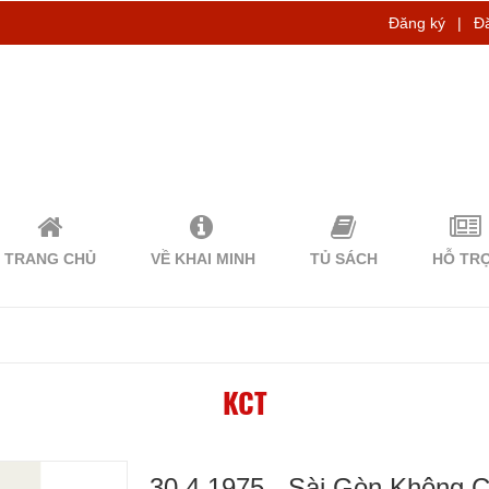
Đăng ký
|
Đ
TRANG CHỦ
VỀ KHAI MINH
TỦ SÁCH
HỖ TR
KCT
30.4.1975 - Sài Gòn Không 