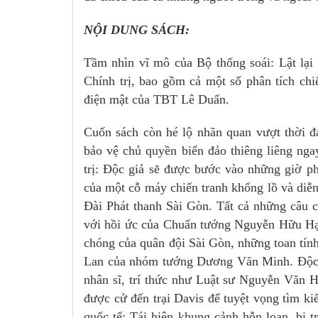
NỘI DUNG SÁCH:
Tầm nhìn vĩ mô của Bộ thống soái: Lật lại 
Chính trị, bao gồm cả một số phân tích c
điện mật của TBT Lê Duẩn.
Cuốn sách còn hé lộ nhãn quan vượt thời đạ
bảo vệ chủ quyền biển đảo thiêng liêng ng
trị: Độc giả sẽ được bước vào những giờ p
của một cỗ máy chiến tranh khổng lồ và diễn 
Đài Phát thanh Sài Gòn. Tất cả những câu 
với hồi ức của Chuẩn tướng Nguyễn Hữu Hạn
chóng của quân đội Sài Gòn, những toan tính 
Lan của nhóm tướng Dương Văn Minh. Độc gi
nhân sĩ, trí thức như Luật sư Nguyễn Văn 
được cử đến trại Davis để tuyệt vọng tìm 
quốc tế: Tái hiện khung cảnh hỗn loạn, bi 