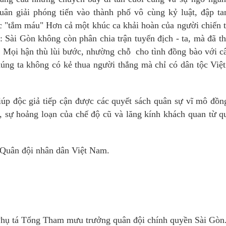
ân giải phóng tiến vào thành phố vô cùng kỷ luật, đập ta
ộc "tắm máu" Hơn cả một khúc ca khải hoàn của người chiến 
: Sài Gòn không còn phân chia trận tuyến địch - ta, mà đã t
. Mọi hận thù lùi bước, nhường chỗ cho tình đồng bào với c
húng ta không có kẻ thua người thắng mà chỉ có dân tộc Vi
iúp độc giả tiếp cận được các quyết sách quân sự vĩ mô đồn
, sự hoảng loạn của chế độ cũ và lăng kính khách quan từ q
Quân đội nhân dân Việt Nam.
ụ tá Tổng Tham mưu trưởng quân đội chính quyền Sài Gòn