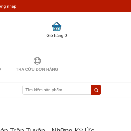
ăng nhập
Giỏ hàng
0
Ợ
TRA CỨU ĐƠN HÀNG
Còn Trận Tuyến - Những Ký Ức