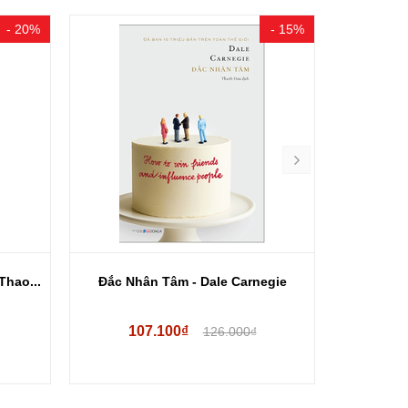
- 20%
- 15%
Thao...
Đắc Nhân Tâm - Dale Carnegie
Nhà Thám
107.100₫
42
126.000₫