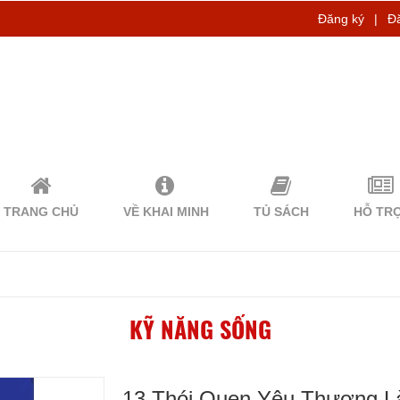
Đăng ký
|
Đ
TRANG CHỦ
VỀ KHAI MINH
TỦ SÁCH
HỖ TR
KỸ NĂNG SỐNG
13 Thói Quen Yêu Thương 