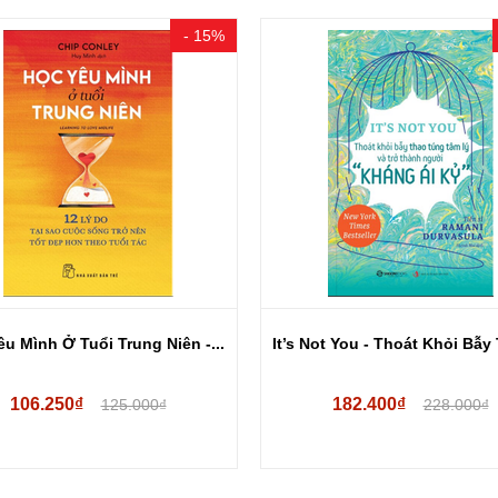
- 15%
u Mình Ở Tuổi Trung Niên -...
It’s Not You - Thoát Khỏi Bẫy 
106.250₫
182.400₫
125.000₫
228.000₫