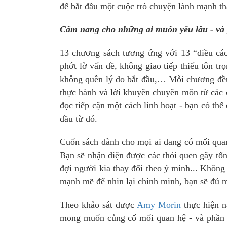
để bắt đầu một cuộc trò chuyện lành mạnh th
Cẩm nang cho những ai muốn yêu lâu - và 
13 chương sách tương ứng với 13 “điều cá
phớt lờ vấn đề, không giao tiếp thiếu tôn t
không quên lý do bắt đầu,… Mỗi chương đều 
thực hành và lời khuyên chuyên môn từ các c
đọc tiếp cận một cách linh hoạt - bạn có th
đầu từ đó.
Cuốn sách dành cho mọi ai đang có mối qua
Bạn sẽ nhận diện được các thói quen gây tổn
đợi người kia thay đổi theo ý mình... Không
mạnh mẽ để nhìn lại chính mình, bạn sẽ đủ 
Theo khảo sát được
Amy Morin
thực hiện n
mong muốn củng cố mối quan hệ - và phần l