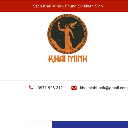
Sách Khai Minh - Phụng Sự Nhân Sinh
0971 998 312
khaiminhbook@gmail.com