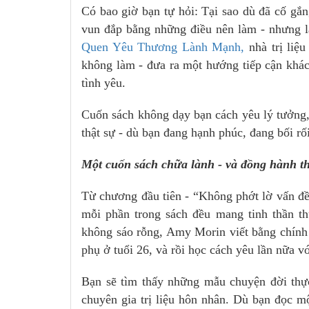
Có bao giờ bạn tự hỏi: Tại sao dù đã cố gắ
vun đắp bằng những điều nên làm - nhưng lạ
Quen Yêu Thương Lành Mạnh,
nhà trị liệ
không làm - đưa ra một hướng tiếp cận khá
tình yêu.
Cuốn sách không dạy bạn cách yêu lý tưởng,
thật sự - dù bạn đang hạnh phúc, đang bối rối
Một cuốn sách chữa lành - và đồng hành th
Từ chương đầu tiên - “Không phớt lờ vấn đề
mỗi phần trong sách đều mang tinh thần th
không sáo rỗng, Amy Morin viết bằng chính
phụ ở tuổi 26, và rồi học cách yêu lần nữa v
Bạn sẽ tìm thấy những mẫu chuyện đời thực,
chuyên gia trị liệu hôn nhân. Dù bạn đọc 