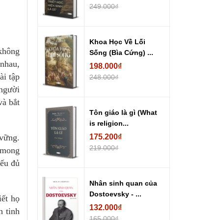
249.000₫
Khoa Học Về Lối
không
Sống (Bìa Cứng) ...
 nhau,
198.000₫
ài tập
248.000₫
 người
và bắt
Tôn giáo là gì (What
is religion...
 vững.
175.200₫
219.000₫
, mong
nếu đủ
Nhân sinh quan của
Dostoevsky - ...
ết họ
132.000₫
h tinh
165.000₫