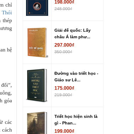
198.000₫
ăm chỉ
248.000₫
 Thói
n thép
thương
Giải đế quốc: Lấy
châu Á làm phư...
297.000₫
uan hệ
350.000₫
Đường vào triết học -
Giáo sư Lê...
 đổi”,
175.000₫
uông,
219.000₫
nh góa
Triết học hiện sinh là
từ các
gì - Phan...
t cách
199.000₫