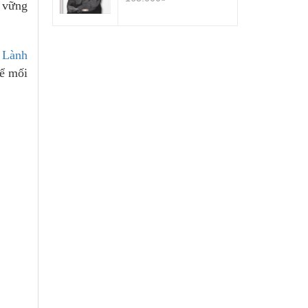
n vững
 Lành
để mối