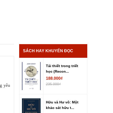
SÁCH HAY KHUYẾN ĐỌC
Tái thiết trong triết
học (Recon...
188.000₫
235.000₫
g yêu
Hữu và Hư vô: Một
khảo sát hữu t...