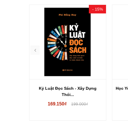
- 15%
- 15%
Luật...
Kỷ Luật Đọc Sách - Xây Dựng
Học Yê
Thói...
169.150₫
00₫
199.000₫