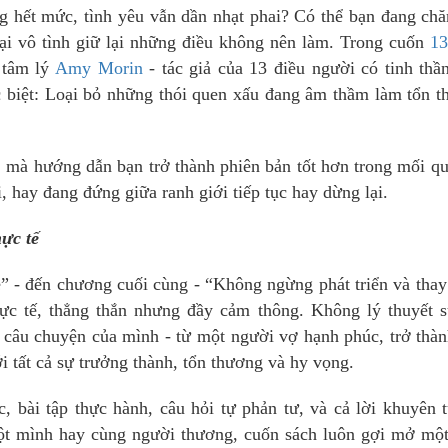
ng hết mức, tình yêu vẫn dần nhạt phai? Có thể bạn đang ch
i vô tình giữ lại những điều không nên làm. Trong cuốn
13
u tâm lý
Amy Morin
- tác giả của 13 điều người có tinh thầ
c biệt: Loại bỏ những thói quen xấu đang âm thầm làm tổn 
 mà hướng dẫn bạn trở thành phiên bản tốt hơn trong mối q
, hay đang đứng giữa ranh giới tiếp tục hay dừng lại.
ực tế
” - đến chương cuối cùng - “Không ngừng phát triển và thay
ực tế, thẳng thắn nhưng đầy cảm thông. Không lý thuyết s
 câu chuyện của mình - từ một người vợ hạnh phúc, trở thà
ới tất cả sự trưởng thành, tổn thương và hy vọng.
 bài tập thực hành, câu hỏi tự phản tư, và cả lời khuyên 
một mình hay cùng người thương, cuốn sách luôn gợi mở mộ