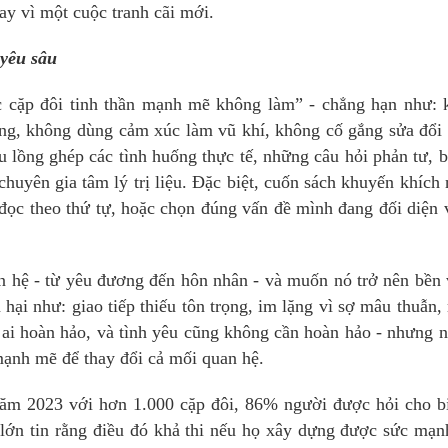
ay vì một cuộc tranh cãi mới.
yêu sâu
c cặp đôi tinh thần mạnh mẽ không làm” - chẳng hạn như: 
rọng, không dùng cảm xúc làm vũ khí, không cố gắng sửa đổi
lồng ghép các tình huống thực tế, những câu hỏi phản tư, b
huyên gia tâm lý trị liệu. Đặc biệt, cuốn sách khuyến khích
ể đọc theo thứ tự, hoặc chọn đúng vấn đề mình đang đối diện 
n hệ - từ yêu đương đến hôn nhân - và muốn nó trở nên bền
 hại như: giao tiếp thiếu tôn trọng, im lặng vì sợ mâu thuẫn
 ai hoàn hảo, và tình yêu cũng không cần hoàn hảo - nhưng 
mạnh mẽ để thay đổi cả mối quan hệ.
ăm 2023 với hơn 1.000 cặp đôi, 86% người được hỏi cho bi
ớn tin rằng điều đó khả thi nếu họ xây dựng được sức mạn