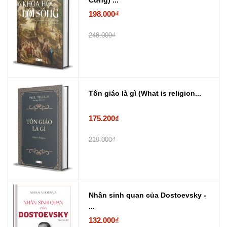
Cứng) ...
198.000₫
248.000₫
Tôn giáo là gì (What is religion...
175.200₫
219.000₫
Nhân sinh quan của Dostoevsky -
...
132.000₫