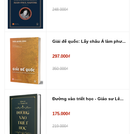
248.000₫
Giải đế quốc: Lấy châu Á làm phư...
297.000₫
350.000₫
Đường vào triết học - Giáo sư Lê...
175.000₫
219.000₫