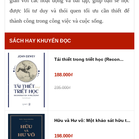
giản với các hoạt động và bài tập, giúp bạn sẽ học
được lối tư duy và thói quen tối ưu cần thiết để
thành công trong công việc và cuộc sống.
SÁCH HAY KHUYẾN ĐỌC
Tái thiết trong triết học (Recon...
188.000₫
235.000₫
Hữu và Hư vô: Một khảo sát hữu t...
198.000₫