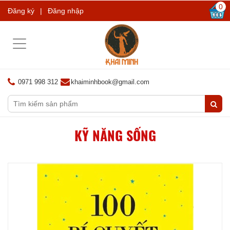
0
Đăng ký
|
Đăng nhập
Toggle
navigation
0971 998 312
khaiminhbook@gmail.com
KỸ NĂNG SỐNG