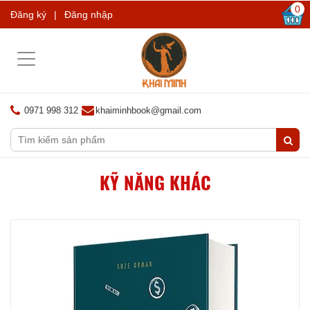
0
Đăng ký
|
Đăng nhập
Toggle
navigation
0971 998 312
khaiminhbook@gmail.com
KỸ NĂNG KHÁC