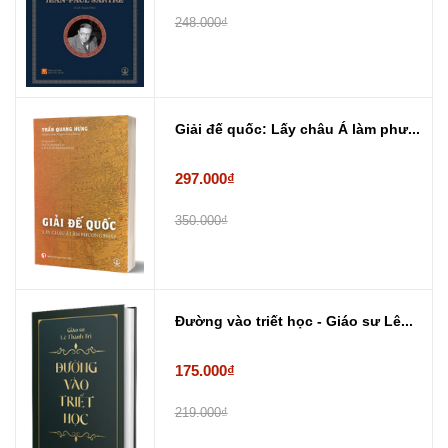
248.000₫
Giải đế quốc: Lấy châu Á làm phư...
297.000₫
350.000₫
Đường vào triết học - Giáo sư Lê...
175.000₫
219.000₫