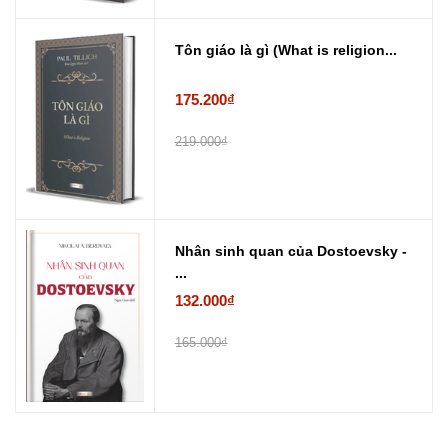
Tôn giáo là gì (What is religion...
175.200₫
219.000₫
Nhân sinh quan của Dostoevsky -
...
132.000₫
165.000₫