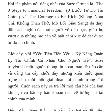
Hai tác phẩm nổi tiếng nhất của Suze Orman là “The
9 Steps to Financial Freedom” (9 Bước Tự Do Tài
Chính) và The Courage to Be Rich (Không Nhụt
Chí, Không Than Thở, Mở Lối Giàu Sang) đã thay
đổi cách nghĩ của mọi người về tiền bạc, giúp họ
vượt qua những rào cản về mặt cảm xúc để đạt được
tự do tài chính.
Giờ đây, với “Yêu Tiền Tiền Yêu - Kỹ Năng Quản
Lý Tài Chính Cá Nhân Cho Người Trẻ”, Suze
truyền tải một nguồn thông tin hoàn toàn dễ tiếp cận
và đáng tin cậy chứa đầy những kiến thức quan
trọng cho mỗi một giai đoạn tài chính trong đời
người. Cuốn sách này sẽ trả lời mọi câu hỏi của bạn
khi bạn có bất kỳ băn khoăn nào về tương lai tài
chính của mình.
Đúng đắn, thẳng thắn, cực kỳ chân thật và dễ hiểu,