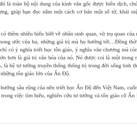
đó là toàn bộ nội dung của kinh văn gốc được biên dịch, chú
ựng, giúp bạn đọc nắm một cách cơ bản một số từ, khái ni
có thêm nhiều hiểu biết về nhân sinh quan, vũ trụ quan của
mong ước của họ, những giá trị mà họ hướng tới…Đồng thời
chỉ có ý nghĩa triết học tôn giáo, ý nghĩa văn chương mà cò
 lớn hơn là giá trị văn hóa của nó. Nó được coi là một trong
là hệ tư tưởng truyền thống thống trị trong đời sống tinh t
g những tôn giáo lớn của Ấn Độ.
h hưởng sâu rộng của nền triết học Ấn Độ đến Việt Nam, cuố
u trong việc tìm hiểu, nghiên cứu tư tưởng và tôn giáo cổ Ấn