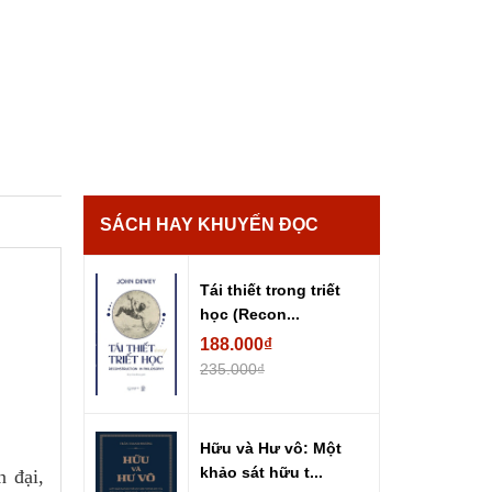
SÁCH HAY KHUYẾN ĐỌC
Tái thiết trong triết
học (Recon...
188.000₫
235.000₫
Hữu và Hư vô: Một
khảo sát hữu t...
n đại,