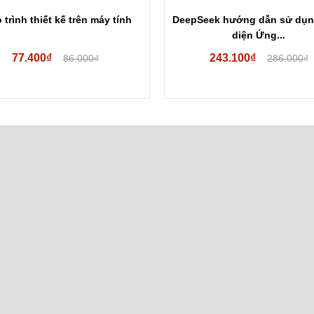
eek hướng dẫn sử dụng toàn
Đại cương về kỹ thuật
diện Ứng...
243.100₫
192.100₫
286.000₫
226.000₫