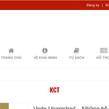
Đăng ký
|
Đ
TRANG CHỦ
VỀ KHAI MINH
TỦ SÁCH
HỖ TR
KCT
Veda Upanishad – Những bộ ki