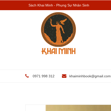
Sách Khai Minh - Phụng Sự Nhân Sinh
0971 998 312
khaiminhbook@gmail.com