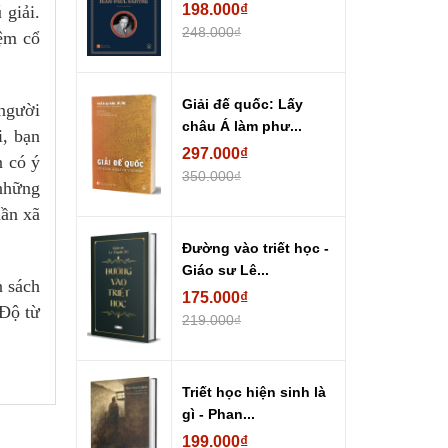
198.000₫
 giải.
248.000₫
ệm cổ
Giải đế quốc: Lấy
 người
châu Á làm phư...
, bạn
297.000₫
n có ý
350.000₫
 những
hần xã
Đường vào triết học -
Giáo sư Lê...
n sách
175.000₫
 Độ từ
219.000₫
Triết học hiện sinh là
gì - Phan...
199.000₫