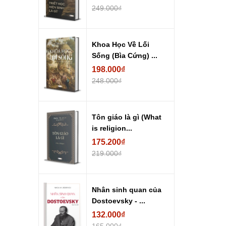
249.000₫
Khoa Học Về Lối
Sống (Bìa Cứng) ...
198.000₫
248.000₫
Tôn giáo là gì (What
is religion...
175.200₫
219.000₫
Nhân sinh quan của
Dostoevsky - ...
132.000₫
165.000₫