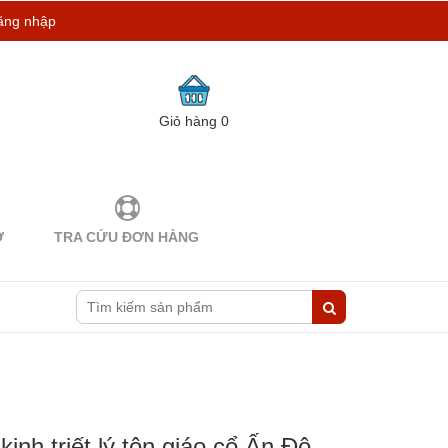
ăng nhập
Giỏ hàng
0
Ợ
TRA CỨU ĐƠN HÀNG
nh triết lý tôn giáo cổ Ấn Độ