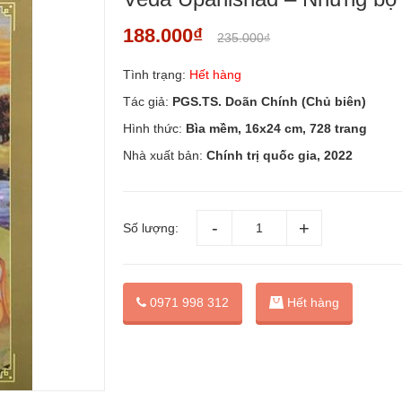
188.000₫
235.000₫
Tình trạng:
Hết hàng
Tác giả:
PGS.TS. Doãn Chính (Chủ biên)
Hình thức:
Bìa mềm, 16x24 cm, 728 trang
Nhà xuất bản:
Chính trị quốc gia, 2022
Số lượng:
0971 998 312
Hết hàng