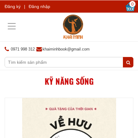
0
Đăng ký
|
Đăng nhập
Toggle
navigation
0971 998 312
khaiminhbook@gmail.com
KỸ NĂNG SỐNG