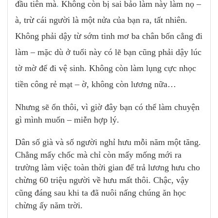
đầu tiên mà
.
Không còn bị sai bảo làm này làm nọ –
à, trừ cái người là một nửa của bạn ra, tất nhiên.
Không phải dậy từ sớm tinh mơ ba chân bốn cẳng đi
làm – mặc dù ở tuổi này có lẽ bạn cũng phải dậy lúc
tờ mờ để đi vệ sinh. Không còn làm lụng cực nhọc
tiền công rẻ mạt – ờ, không còn lương nữa…
Nhưng sẽ ổn thôi, vì giờ đây bạn có thể làm chuyện
gì mình muốn – miễn hợp lý.
Dân số già và số người nghỉ hưu mỗi năm một tăng.
Chẳng mấy chốc mà chỉ còn mấy mống mới ra
trường làm việc toàn thời gian để trả lương hưu cho
chừng 60 triệu người về hưu mất thôi. Chậc, vậy
cũng đáng sau khi ta đã nuôi nấng chúng ăn học
chừng ấy năm trời.