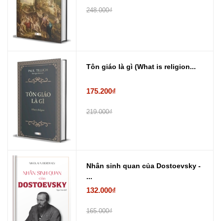
248.000₫
Tôn giáo là gì (What is religion...
175.200₫
219.000₫
Nhân sinh quan của Dostoevsky -
...
132.000₫
165.000₫