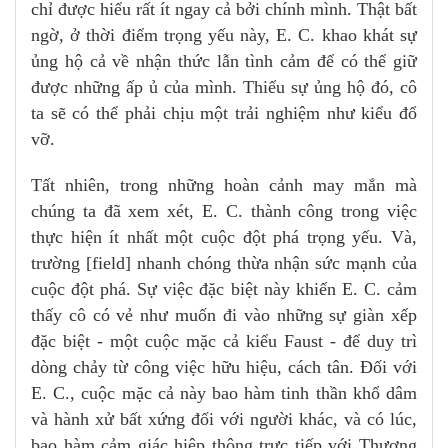
chỉ được hiểu rất ít ngay cả bởi chính mình. Thật bất
ngờ, ở thời điểm trọng yếu này, E. C. khao khát sự
ủng hộ cả về nhận thức lẫn tình cảm để có thể giữ
được những ấp ủ của mình. Thiếu sự ủng hộ đó, cô
ta sẽ có thể phải chịu một trải nghiệm như kiểu đổ
vỡ.
Tất nhiên, trong những hoàn cảnh may mắn mà
chúng ta đã xem xét, E. C. thành công trong việc
thực hiện ít nhất một cuộc đột phá trọng yếu. Và,
trường [field] nhanh chóng thừa nhận sức mạnh của
cuộc đột phá. Sự việc đặc biệt này khiến E. C. cảm
thấy cô có vẻ như muốn đi vào những sự giàn xếp
đặc biệt - một cuộc mặc cả kiểu Faust - để duy trì
dòng chảy từ công việc hữu hiệu, cách tân. Đối với
E. C., cuộc mặc cả này bao hàm tinh thần khổ dâm
và hành xử bất xứng đối với người khác, và có lúc,
bao hàm cảm giác hiệp thông trực tiếp với Thượng