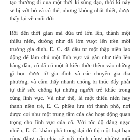
tạo thường đi qua một thời kì sùng đạo, thời kì này
sẽ bị vứt bỏ và có thể, nhưng không nhất thiết, được
thấy lại về cuối đời.
Rồi đến thời gian mà đứa trẻ lớn lên, thành một
thiếu niên, dường như đã lớn vượt lên trên môi
trường gia đình. E. C. đã đầu tư một thập niên lao
động để làm chủ một lĩnh vực và gần như tiến lên
hàng đầu; cô đã có một ít kiến thức thêm vào những
gì học được từ gia đình và các chuyên gia địa
phương, và cảm thấy nhanh chóng bị thúc đẩy phải
tự thử sức chống lại những người trẻ khác trong
cùng lĩnh vực. Và như thế, là một thiếu niên hay
thanh niên trẻ, E. C. phiêu lưu tới thành phố, nơi
được coi như một trung tâm của các hoạt động quan
trọng cho lĩnh vực của cô. Với tốc độ đáng ngạc
nhiên, E. C. khám phá trong đại đô thị một loạt bạn
cùng đẳng cấp chia sẻ với mình cùng những mối