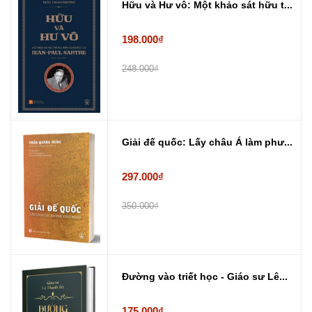
Hữu và Hư vô: Một khảo sát hữu t...
198.000₫
248.000₫
Giải đế quốc: Lấy châu Á làm phư...
297.000₫
350.000₫
Đường vào triết học - Giáo sư Lê...
175.000₫