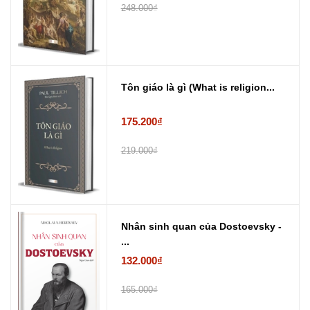
248.000₫
Tôn giáo là gì (What is religion...
175.200₫
219.000₫
Nhân sinh quan của Dostoevsky -
...
132.000₫
165.000₫