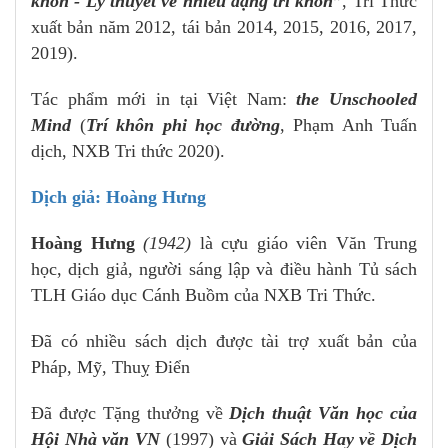
khôn - Lý thuyết về nhiều dạng trí khôn”
, Tri Thức
xuất bản năm 2012, tái bản 2014, 2015, 2016, 2017,
2019).
Tác phẩm mới in tại Việt Nam:
the Unschooled
Mind
(
Trí khôn phi học đường
, Phạm Anh Tuấn
dịch, NXB Tri thức 2020).
Dịch giả: Hoàng Hưng
Hoàng Hưng
(1942)
là cựu giáo viên Văn Trung
học, dịch giả, người sáng lập và điều hành Tủ sách
TLH Giáo dục Cánh Buồm của NXB Tri Thức.
Đã có nhiều sách dịch được tài trợ xuất bản của
Pháp, Mỹ, Thuỵ Điển
Đã được Tặng thưởng về
Dịch thuật Văn học của
Hội Nhà văn VN
(1997) và
Giải Sách Hay về Dịch