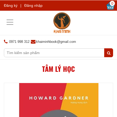
0
Đăng ký
|
Đăng nhập
Toggle
navigation
0971 998 312
khaiminhbook@gmail.com
TÂM LÝ HỌC