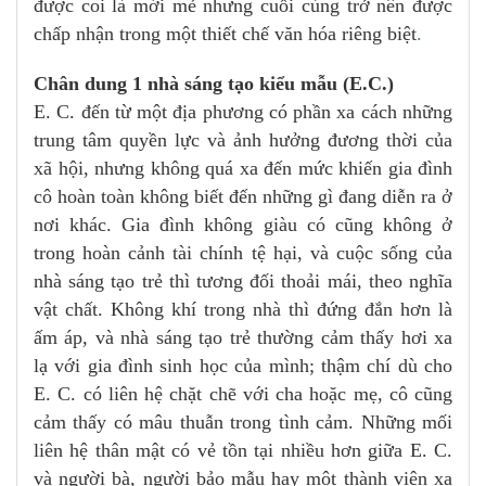
được coi là mới mẻ nhưng cuối cùng trở nên được
chấp nhận trong một thiết chế văn hóa riêng biệt
.
Chân dung 1 nhà sáng tạo kiểu mẫu (E.C.)
E. C. đến từ một địa phương có phần xa cách những
trung tâm quyền lực và ảnh hưởng đương thời của
xã hội, nhưng không quá xa đến mức khiến gia đình
cô hoàn toàn không biết đến những gì đang diễn ra ở
nơi khác. Gia đình không giàu có cũng không ở
trong hoàn cảnh tài chính tệ hại, và cuộc sống của
nhà sáng tạo trẻ thì tương đối thoải mái, theo nghĩa
vật chất. Không khí trong nhà thì đứng đắn hơn là
ấm áp, và nhà sáng tạo trẻ thường cảm thấy hơi xa
lạ với gia đình sinh học của mình; thậm chí dù cho
E. C. có liên hệ chặt chẽ với cha hoặc mẹ, cô cũng
cảm thấy có mâu thuẫn trong tình cảm. Những mối
liên hệ thân mật có vẻ tồn tại nhiều hơn giữa E. C.
và người bà, người bảo mẫu hay một thành viên xa