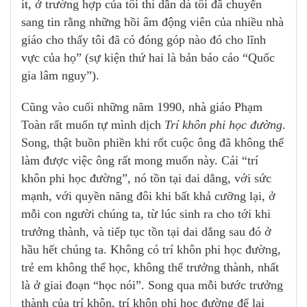
ít, ở trường hợp của tôi thì dần dà tôi đã chuyển
sang tin rằng những hồi âm động viên của nhiều nhà
giáo cho thấy tôi đã có đóng góp nào đó cho lĩnh
vực của họ” (sự kiện thứ hai là bản báo cáo “Quốc
gia lâm nguy”).
Cũng vào cuối những năm 1990, nhà giáo Phạm
Toàn rất muốn tự mình dịch
Trí khôn phi học đường
.
Song, thật buồn phiền khi rốt cuộc ông đã không thể
làm được việc ông rất mong muốn này. Cái “trí
khôn phi học đường”, nó tồn tại dai dẳng, với sức
mạnh, với quyền năng đôi khi bất khả cưỡng lại, ở
mỗi con người chúng ta, từ lúc sinh ra cho tới khi
trưởng thành, và tiếp tục tồn tại dai dẳng sau đó ở
hầu hết chúng ta. Không có trí khôn phi học đường,
trẻ em không thể học, không thể trưởng thành, nhất
là ở giai đoạn “học nói”. Song qua mỗi bước trưởng
thành của trí khôn, trí khôn phi học đường để lại