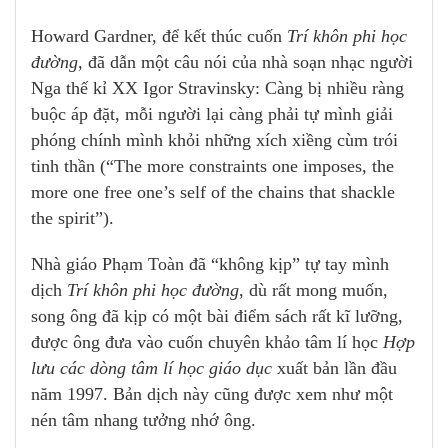
Howard Gardner, để kết thúc cuốn
Trí khôn phi học
đường
, đã dẫn một câu nói của nhà soạn nhạc người
Nga thế kỉ XX Igor Stravinsky: Càng bị nhiều ràng
buộc áp đặt, mỗi người lại càng phải tự mình giải
phóng chính mình khỏi những xích xiềng cùm trói
tinh thần (“The more constraints one imposes, the
more one free one’s self of the chains that shackle
the spirit”).
Nhà giáo Phạm Toàn đã “không kịp” tự tay mình
dịch
Trí khôn phi học đường
, dù rất mong muốn,
song ông đã kịp có một bài điểm sách rất kĩ lưỡng,
được ông đưa vào cuốn chuyên khảo tâm lí học
Hợp
lưu các dòng tâm lí học giáo dục
xuất bản lần đầu
năm 1997. Bản dịch này cũng được xem như một
nén tâm nhang tưởng nhớ ông.