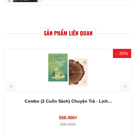
SẢN PHẨM LIÊN QUAN
- 20%
Combo (3 Cuốn Sách) Hành trình trí thức...
242.400₫
303.000₫