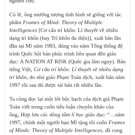
nghiên cứu.
Có lẽ, ông mường tượng tình hình sẽ giống với tác
phẩm
Frames of Mind: Theory of Multiple
Intelligences
[Cơ cấu trí khôn: Lí thuyết về nhiều
dạng trí khôn (hay Trí khôn đa diện)], xuất bản lần
đầu tại Mĩ năm 1983, đúng vào năm Tổng thống đệ
trình Quốc hội bản phúc trình liên quan đến giáo
dục: A NATION AT RISK (Quốc gia lâm nguy). Bản
tiếng Việt,
Cơ cấu trí khôn: Lí thuyết về nhiều dạng
trí khôn
, do nhà giáo Phạm Toàn dịch, xuất bản năm
1997 rồi sau đó được tái bản rất nhiều lần.
Ta cùng đọc lại một lời bộc bạch của dịch giả Phạm
Toàn viết trong cuốn tiểu luận chuyên khảo của
ông,
Hợp lưu các dòng tâm lí học giáo dục
: “…năm
1997, chính một người bạn Mĩ tặng tôi cuốn
Frames
of Minds: Theory of Multiple Intelligences
, đã cung