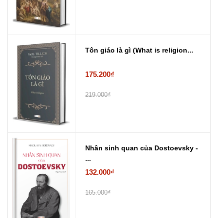
Tôn giáo là gì (What is religion...
175.200₫
219.000₫
Nhân sinh quan của Dostoevsky -
...
132.000₫
165.000₫