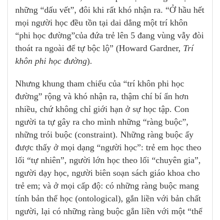
những “dấu vết”, đôi khi rất khó nhận ra. “Ở hầu hết
mọi người học đều tồn tại dai dẳng một trí khôn
“phi học đường”của đứa trẻ lên 5 đang vùng vẫy đòi
thoát ra ngoài để tự bộc lộ” (Howard Gardner,
Trí
khôn phi học đường
).
Nhưng khung tham chiếu của “trí khôn phi học
đường” rộng và khó nhận ra, thậm chí bí ẩn hơn
nhiều, chứ không chỉ giới hạn ở sự học tập. Con
người ta tự gây ra cho mình những “ràng buộc”,
những trói buộc (constraint). Những ràng buộc ấy
được thấy ở mọi dạng “người học”: trẻ em học theo
lối “tự nhiên”, người lớn học theo lối “chuyên gia”,
người dạy học, người biên soạn sách giáo khoa cho
trẻ em; và ở mọi cấp độ: có những ràng buộc mang
tính bản thể học (ontological), gắn liền với bản chất
người, lại có những ràng buộc gắn liền với một “thể