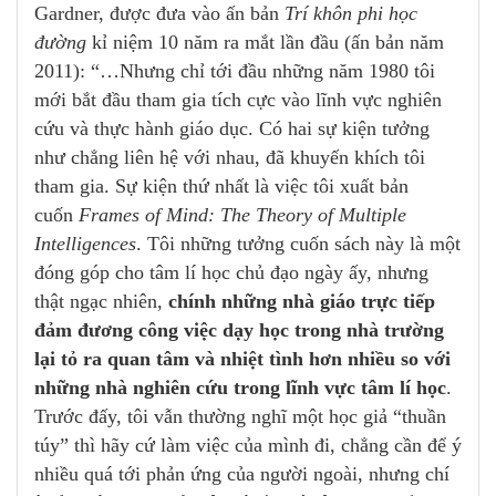
Gardner, được đưa vào ấn bản
Trí khôn phi học
đường
kỉ niệm 10 năm ra mắt lần đầu (ấn bản năm
2011): “…Nhưng chỉ tới đầu những năm 1980 tôi
mới bắt đầu tham gia tích cực vào lĩnh vực nghiên
cứu và thực hành giáo dục. Có hai sự kiện tưởng
như chẳng liên hệ với nhau, đã khuyến khích tôi
tham gia. Sự kiện thứ nhất là việc tôi xuất bản
cuốn
Frames of Mind: The Theory of Multiple
Intelligences
. Tôi những tưởng cuốn sách này là một
đóng góp cho tâm lí học chủ đạo ngày ấy, nhưng
thật ngạc nhiên,
chính những nhà giáo trực tiếp
đảm đương công việc dạy học trong nhà trường
lại tỏ ra quan tâm và nhiệt tình hơn nhiều so với
những nhà nghiên cứu trong lĩnh vực tâm lí học
.
Trước đấy, tôi vẫn thường nghĩ một học giả “thuần
túy” thì hãy cứ làm việc của mình đi, chẳng cần để ý
nhiều quá tới phản ứng của người ngoài, nhưng chí