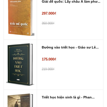
Giải đế quốc: Lấy châu Á làm phư...
297.000₫
350.000₫
Đường vào triết học - Giáo sư Lê...
175.000₫
219.000₫
Triết học hiện sinh là gì - Phan...