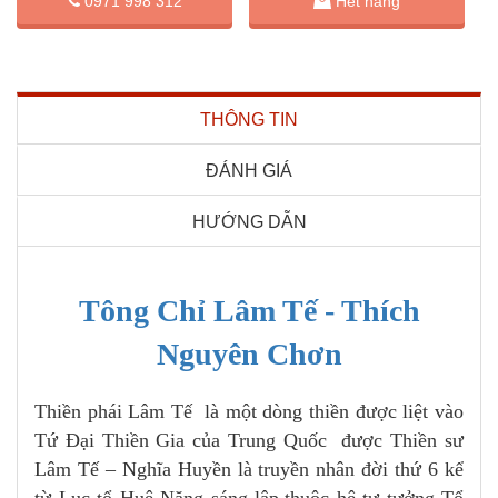
0971 998 312
Hết hàng
THÔNG TIN
ĐÁNH GIÁ
HƯỚNG DẪN
Tông Chỉ Lâm Tế - Thích
Nguyên Chơn
Thiền phái Lâm Tế là một dòng thiền được liệt vào
Tứ Đại Thiền Gia của Trung Quốc được Thiền sư
Lâm Tế – Nghĩa Huyền là truyền nhân đời thứ 6 kể
từ Lục tổ Huệ Năng sáng lập.thuộc hệ tư tưởng Tổ