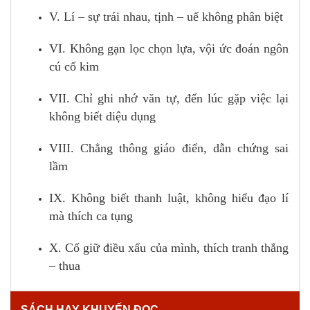
V. Lí – sự trái nhau, tịnh – uế không phân biệt
VI. Không gạn lọc chọn lựa, vội ức đoán ngôn
cú cổ kim
VII. Chỉ ghi nhớ văn tự, đến lúc gặp việc lại
không biết diệu dụng
VIII. Chẳng thông giáo điển, dẫn chứng sai
lầm
IX. Không biết thanh luật, không hiểu đạo lí
mà thích ca tụng
X. Cố giữ điều xấu của mình, thích tranh thắng
– thua
SÁCH HAY KHUYẾN ĐỌC