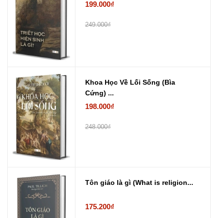
199.000₫
249.000₫
Khoa Học Về Lối Sống (Bìa
Cứng) ...
198.000₫
248.000₫
Tôn giáo là gì (What is religion...
175.200₫