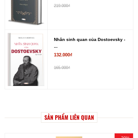
219.000₫
Nhân sinh quan của Dostoevsky -
...
132.000₫
165.000₫
SẢN PHẨM LIÊN QUAN
- 20%